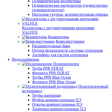
Гидравлические коллекторы
Гидравлические разделители (гидрострелки,
гидроразделители)
Насосные группы, вспомогательная обвязка
Коллекторы с регулирующими вентилями
VALFEX
Конвекторы
Комплектующие
Расширительные баки
Группа безопасности системы отопления
Антифриз для систем отопления
Водоснабжение
Полипропилен
Труба PPR FERAT
Фитинги PPR FERAT
Трубы PPR Blue Ocean
Фитинги PPR Blue Ocean
Полиэтиленовый
водопровод
Трубы напорные
Муфты компрессионные ПЭ
Отводы компрессионные ПЭ
Тройники компрессионные ПЭ