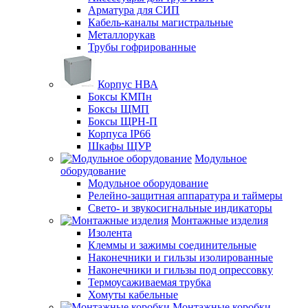
Арматура для СИП
Кабель-каналы магистральные
Металлорукав
Трубы гофрированные
Корпус НВА
Боксы КМПн
Боксы ЩМП
Боксы ЩРН-П
Корпуса IP66
Шкафы ЩУР
Модульное
оборудование
Модульное оборудование
Релейно-защитная аппаратура и таймеры
Свето- и звукосигнальные индикаторы
Монтажные изделия
Изолента
Клеммы и зажимы соединительные
Наконечники и гильзы изолированные
Наконечники и гильзы под опрессовку
Термоусаживаемая трубка
Хомуты кабельные
Монтажные коробки