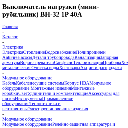
Выключатель нагрузки (мини-
рубильник) ВН-32 1P 40A
Главная
-
Каталог
-
Электрика
Электрика
Отопление
Водоснабжение
Полипропилен
AntiFire
Насосы
Детали трубопровода
Канализация
Запорная
арматура
Водонагреватели
Санфаянс
Теплоизоляция
Приборы
Хо
металлические
Очистка воды
Хозтовары
Акции и распродажи
-
Модульное оборудование
Кабель
Кабеленесущие системы
Корпус НВА
Модульное
оборудование
Монтажные изделия
Монтажные
коробки
Свет
Удлинители и комплектующие
Аксессуары для
щитов
Инструменты
Промышленное
оборудование
Теплотехника и
вентиляторы
Электроустановочные изделия
-
Модульное оборудование
Модульное оборудование
Релейно-защитная аппаратура и