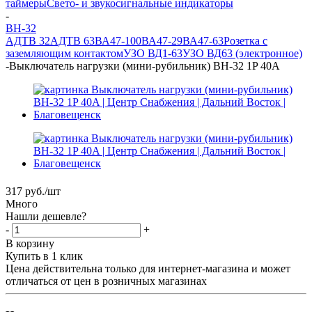
таймеры
Свето- и звукосигнальные индикаторы
-
ВН-32
АДТВ 32
АДТВ 63
ВА47-100
ВА47-29
ВА47-63
Розетка с
заземляющим контактом
УЗО ВД1-63
УЗО ВД63 (электронное)
-
Выключатель нагрузки (мини-рубильник) ВН-32 1P 40A
317
руб.
/шт
Много
Нашли дешевле?
-
+
В корзину
Купить в 1 клик
Цена действительна только для интернет-магазина и может
отличаться от цен в розничных магазинах