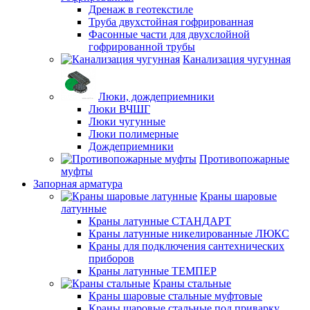
Дренаж в геотекстиле
Труба двухстойная гофрированная
Фасонные части для двухслойной
гофрированной трубы
Канализация чугунная
Люки, дождеприемники
Люки ВЧШГ
Люки чугунные
Люки полимерные
Дождеприемники
Противопожарные
муфты
Запорная арматура
Краны шаровые
латунные
Краны латунные СТАНДАРТ
Краны латунные никелированные ЛЮКС
Краны для подключения сантехнических
приборов
Краны латунные ТЕМПЕР
Краны стальные
Краны шаровые стальные муфтовые
Краны шаровые стальные под приварку