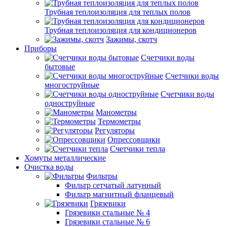
Трубная теплоизоляция для теплых полов
Трубная теплоизоляция для кондиционеров
Зажимы, скотч
Приборы
Счетчики воды
бытовые
Счетчики воды
многоструйные
Счетчики воды
одноструйные
Манометры
Термометры
Регуляторы
Опрессовщики
Счетчики тепла
Хомуты металлические
Очистка воды
Фильтры
Фильтр сетчатый латунный
Фильтр магнитный фланцевый
Грязевики
Грязевики стальные № 4
Грязевики стальные № 6