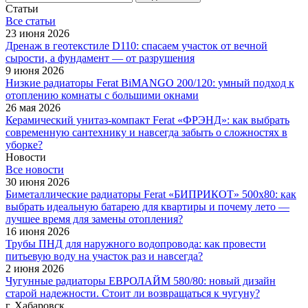
Статьи
Все cтатьи
23 июня 2026
Дренаж в геотекстиле D110: спасаем участок от вечной
сырости, а фундамент — от разрушения
9 июня 2026
Низкие радиаторы Ferat BiMANGO 200/120: умный подход к
отоплению комнаты с большими окнами
26 мая 2026
Керамический унитаз-компакт Ferat «ФРЭНД»: как выбрать
современную сантехнику и навсегда забыть о сложностях в
уборке?
Новости
Все новости
30 июня 2026
Биметаллические радиаторы Ferat «БИПРИКОТ» 500x80: как
выбрать идеальную батарею для квартиры и почему лето —
лучшее время для замены отопления?
16 июня 2026
Трубы ПНД для наружного водопровода: как провести
питьевую воду на участок раз и навсегда?
2 июня 2026
Чугунные радиаторы ЕВРОЛАЙМ 580/80: новый дизайн
старой надежности. Стоит ли возвращаться к чугуну?
г. Хабаровск