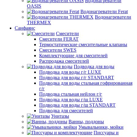
Водонагреватели
OASIS
Водонагреватели Ferat
Водонагреватели
THERMEX
Санфаянс
Смесители
Смесители FERAT
Термостатические смесительные клапаны
Смесители SWES
Комплектующие для смесителей
Распродажа смесителей
Подводка для воды
Подводка для воды г/г LUXE
Подводка для воды г/г STANDART
Подводка для воды стальная гофрированная
г/г
Подводка стальная нейлон г/г
Подводка для воды г/ш LUXE
Подводка для воды г/ш STANDART
Подводка для смесителей
Унитазы
Ванны, поддоны
Умывальники, мойки
Писсуары и