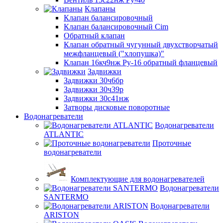
Клапаны
Клапан балансировочный
Клапан балансировочный Cim
Обратный клапан
Клапан обратный чугунный двухстворчатый
межфланцевый ("хлопушка)"
Клапан 16кч9нж Ру-16 обратный фланцевый
Задвижки
Задвижки 30ч6бр
Задвижки 30ч39р
Задвижки 30с41нж
Затворы дисковые поворотные
Водонагреватели
Водонагреватели
ATLANTIC
Проточные
водонагреватели
Комплектующие для водонагревателей
Водонагреватели
SANTERMO
Водонагреватели
ARISTON