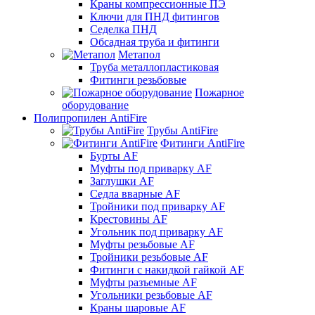
Краны компрессионные ПЭ
Ключи для ПНД фитингов
Седелка ПНД
Обсадная труба и фитинги
Метапол
Труба металлопластиковая
Фитинги резьбовые
Пожарное
оборудование
Полипропилен AntiFire
Трубы AntiFire
Фитинги AntiFire
Бурты AF
Муфты под приварку AF
Заглушки AF
Седла вварные AF
Тройники под приварку AF
Крестовины AF
Угольник под приварку AF
Муфты резьбовые AF
Тройники резьбовые AF
Фитинги с накидкой гайкой AF
Муфты разъемные AF
Угольники резьбовые AF
Краны шаровые AF