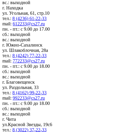
вс.: выходной
г. Находка
ул. Угольная, 61, стр.10
тел.:
8 (4236) 61-22-33
mail:
612233@cs27.ru
пн. - пт.: с 9.00 до 17.00
сб.: выходной
вс.: выходной
г. Южно-Сахалинск
ул. Шлакоблочная, 28а
тел.:
8 (4242) 77-22-33
mail:
772233@cs27.ru
пн. - пт.: с 9.00 до 18.00
сб.: выходной
вс.: выходной
г. Благовещенск
ул. Раздольная, 33
тел.:
8 (4162) 99-22-33
mail:
992233@cs27.ru
пн. - пт.: с 9.00 до 18.00
сб.: выходной
вс.: выходной
г. Чита
ул.Красной Звезды, 19с6
тел.:
8 (3022) 37-22-33