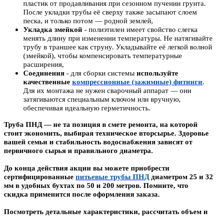
пластик от продавливания при сезонном пучении грунта.
После укладки трубы её сверху также засыпают слоем
песка, и только потом — родной землей
,
Укладка змейкой
- полиэтилен имеет свойство слегка
менять длину при изменении температуры. Не натягивайте
трубу в траншее как струну. Укладывайте её легкой волной
(змейкой), чтобы компенсировать температурные
расширения
,
Соединения
- для сборки системы
используйте
качественные
компрессионные (зажимные) фитинги
.
Для их монтажа не нужен сварочный аппарат — они
затягиваются специальным ключом или вручную,
обеспечивая идеальную герметичность
.
Труба ПНД — не та позиция в смете ремонта, на которой
стоит экономить, выбирая техническое вторсырье. Здоровье
вашей семьи и стабильность водоснабжения зависят от
первичного сырья и правильного диаметра.
До конца действия акции вы можете приобрести
сертифицированные
питьевые трубы ПНД
диаметром 25 и 32
мм в удобных бухтах по 50 и 200 метров. Помните, что
скидка применится после оформления заказа.
Посмотреть детальные характеристики, рассчитать объем и