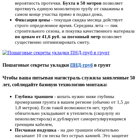
вероятность протечки.
Бухта в 50 метров
позволяет
протянуть единую монолитную трубу от скважины в
самом конце участка прямо в подвал дома
,
Фиксация цены
- текущая скидка месяца действует
строго определенное время. Середина лета — пик
строительного сезона, и покупка качественного материала
по ценам от 41,6 руб. за погонный метр
позволяет
существенно оптимизировать смету
.
Пошаговые секреты укладки
ПНД-труб
в грунт
Чтобы ваша питьевая магистраль служила заявленные 50
лет, соблюдайте базовую технологию монтажа:
Глубина траншеи
- копать нужно ниже глубины
промерзания грунта в вашем регионе (обычно от 1,5 до
1,8 метров). Если такой возможности нет, трубу
обязательно укладывают в утеплитель (скорлупу из
пенополистирола) и дублируют саморегулирующимся
греющим кабелем
,
Песчаная подушка
- на дно траншеи обязательно
насыпают 10 см песка без острых камней. Это защитит