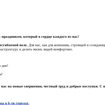
 праздником, который в сердце каждого из нас!
есгибаемой воле.
Для нас, как для компании, строящей и созидающ
раструктуру и делать жизнь людей комфортнее.
м дне!
ды!
 нас на новые свершения, честный труд и добрые поступки. С
ы в 6-ти городах
.