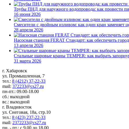
Трубы ПНД для наружного водопровода: как провести пит
16 июня 2026
Смесители с двойным изливом: как один кран заменяет 
28 апреля 2026
Насосная станция FERAT Стандарт: как обеспечить город
13 апреля 2026
Стальные шаровые краны TEMPER: как выбрать запорну
31 марта 2026
г. Хабаровск
ул. Промышленная, 7
тел.:
8 (4212) 37-22-33
mail:
372233@cs27.ru
пн-пт.: 09.00-18.00
сб.: выходной
вс.: выходной
г. Владивосток
ул. Снеговая, 18а, стр.10
тел.:
8 (423) 237-22-33
mail:
2372233@cs27.ru
пн. - пт.: с 9.00 до 18.00