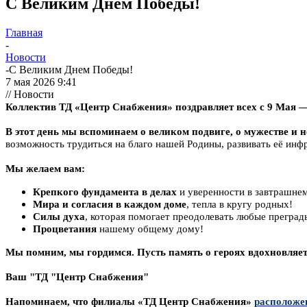
С Великим Днем Победы!
Главная
-
Новости
-
С Великим Днем Победы!
7 мая 2026 9:41
// Новости
Коллектив ТД «Центр Снабжения» поздравляет всех с 9 Мая —
В этот день мы вспоминаем о великом подвиге, о мужестве и н
возможность трудиться на благо нашей Родины, развивать её инф
Мы желаем вам:
Крепкого фундамента в делах
и уверенности в завтрашне
Мира и согласия в каждом доме
, тепла в кругу родных!
Силы духа
, которая помогает преодолевать любые прегра
Процветания
нашему общему дому!
Мы помним, мы гордимся. Пусть память о героях вдохновляет
Ваш "ТД "Центр Снабжения"
Напоминаем, что филиалы «ТД Центр Снабжения»
расположен