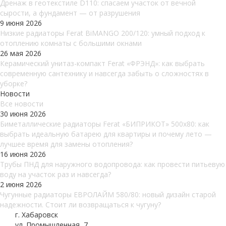
Дренаж в геотекстиле D110: спасаем участок от вечной
сырости, а фундамент — от разрушения
9 июня 2026
Низкие радиаторы Ferat BiMANGO 200/120: умный подход к
отоплению комнаты с большими окнами
26 мая 2026
Керамический унитаз-компакт Ferat «ФРЭНД»: как выбрать
современную сантехнику и навсегда забыть о сложностях в
уборке?
Новости
Все новости
30 июня 2026
Биметаллические радиаторы Ferat «БИПРИКОТ» 500x80: как
выбрать идеальную батарею для квартиры и почему лето —
лучшее время для замены отопления?
16 июня 2026
Трубы ПНД для наружного водопровода: как провести питьевую
воду на участок раз и навсегда?
2 июня 2026
Чугунные радиаторы ЕВРОЛАЙМ 580/80: новый дизайн старой
надежности. Стоит ли возвращаться к чугуну?
г. Хабаровск
ул. Промышленная, 7