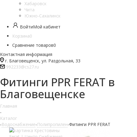
Хабаровск
Чита
Южно-Сахалинск
Войти
Мой кабинет
Корзина
0
Сравнение товаров
0
Контактная информация
г. Благовещенск, ул. Раздольная, 33
992233@cs27.ru
Фитинги PPR FERAT в
Благовещенске
Главная
-
Каталог
-
Водоснабжение
-
Полипропилен
-
Фитинги PPR FERAT