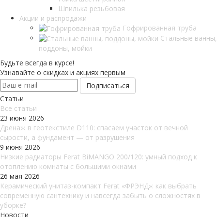
Шпилька резьбовая
Акции и распродажи
Гофрированная труба
Стальные ванны,
поддоны, мойки
Будьте всегда в курсе!
Узнавайте о скидках и акциях первым
Статьи
Все cтатьи
23 июня 2026
Дренаж в геотекстиле D110: спасаем участок от вечной
сырости, а фундамент — от разрушения
9 июня 2026
Низкие радиаторы Ferat BiMANGO 200/120: умный подход к
отоплению комнаты с большими окнами
26 мая 2026
Керамический унитаз-компакт Ferat «ФРЭНД»: как выбрать
современную сантехнику и навсегда забыть о сложностях в
уборке?
Новости