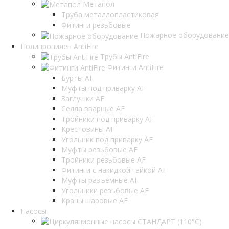
Метапол
Труба металлопластиковая
Фитинги резьбовые
Пожарное оборудование
Полипропилен AntiFire
Трубы AntiFire
Фитинги AntiFire
Бурты AF
Муфты под приварку AF
Заглушки AF
Седла вварные AF
Тройники под приварку AF
Крестовины AF
Угольник под приварку AF
Муфты резьбовые AF
Тройники резьбовые AF
Фитинги с накидкой гайкой AF
Муфты разъемные AF
Угольники резьбовые AF
Краны шаровые AF
Насосы