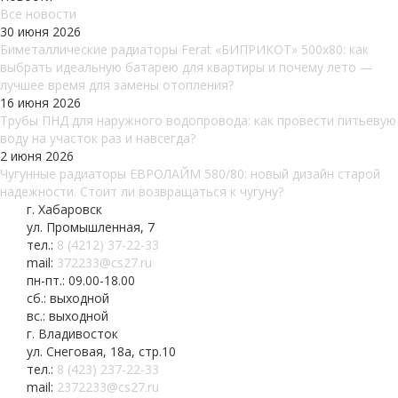
Все новости
30 июня 2026
Биметаллические радиаторы Ferat «БИПРИКОТ» 500x80: как
выбрать идеальную батарею для квартиры и почему лето —
лучшее время для замены отопления?
16 июня 2026
Трубы ПНД для наружного водопровода: как провести питьевую
воду на участок раз и навсегда?
2 июня 2026
Чугунные радиаторы ЕВРОЛАЙМ 580/80: новый дизайн старой
надежности. Стоит ли возвращаться к чугуну?
г. Хабаровск
ул. Промышленная, 7
тел.:
8 (4212) 37-22-33
mail:
372233@cs27.ru
пн-пт.: 09.00-18.00
сб.: выходной
вс.: выходной
г. Владивосток
ул. Снеговая, 18а, стр.10
тел.:
8 (423) 237-22-33
mail:
2372233@cs27.ru