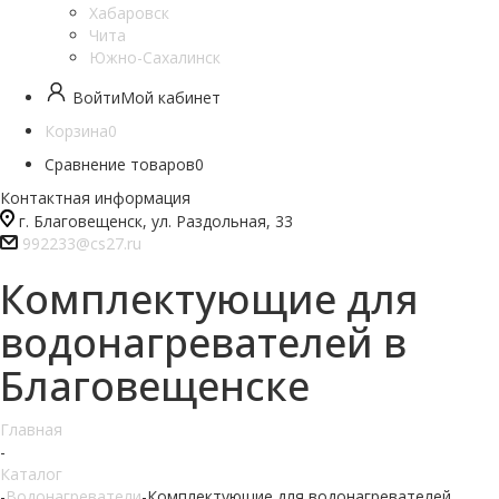
Хабаровск
Чита
Южно-Сахалинск
Войти
Мой кабинет
Корзина
0
Сравнение товаров
0
Контактная информация
г. Благовещенск, ул. Раздольная, 33
992233@cs27.ru
Комплектующие для
водонагревателей в
Благовещенске
Главная
-
Каталог
-
Водонагреватели
-
Комплектующие для водонагревателей