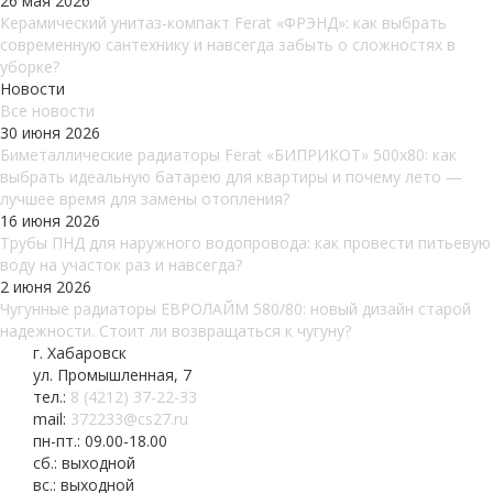
26 мая 2026
Керамический унитаз-компакт Ferat «ФРЭНД»: как выбрать
современную сантехнику и навсегда забыть о сложностях в
уборке?
Новости
Все новости
30 июня 2026
Биметаллические радиаторы Ferat «БИПРИКОТ» 500x80: как
выбрать идеальную батарею для квартиры и почему лето —
лучшее время для замены отопления?
16 июня 2026
Трубы ПНД для наружного водопровода: как провести питьевую
воду на участок раз и навсегда?
2 июня 2026
Чугунные радиаторы ЕВРОЛАЙМ 580/80: новый дизайн старой
надежности. Стоит ли возвращаться к чугуну?
г. Хабаровск
ул. Промышленная, 7
тел.:
8 (4212) 37-22-33
mail:
372233@cs27.ru
пн-пт.: 09.00-18.00
сб.: выходной
вс.: выходной