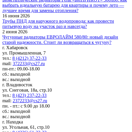
выбрать идеальную батарею для квартиры и почему лето —
лучшее время для замены отопления?
16 июня 2026
Трубы ПНД для наружного водопровода: как провести
питьевую воду на участок раз и навсегда?
2 июня 2026
Чугунные радиаторы ЕВРОЛАЙМ 580/80: новый дизайн
старой надежности. Стоит ли возвращаться к чугуну?
г. Хабаровск
ул. Промышленная, 7
тел.:
8 (4212) 37-22-33
mail:
372233@cs27.ru
пн-пт.: 09.00-18.00
сб.: выходной
вс.: выходной
г. Владивосток
ул. Снеговая, 18а, стр.10
тел.:
8 (423) 237-22-33
mail:
2372233@cs27.ru
пн. - пт.: с 9.00 до 18.00
сб.: выходной
вс.: выходной
г. Находка
ул. Угольная, 61, стр.10