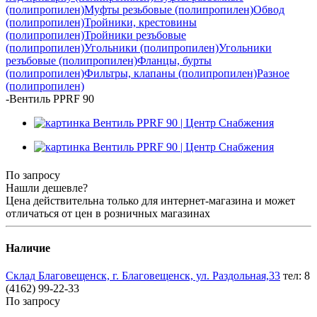
(полипропилен)
Муфты резьбовые (полипропилен)
Обвод
(полипропилен)
Тройники, крестовины
(полипропилен)
Тройники резъбовые
(полипропилен)
Угольники (полипропилен)
Угольники
резъбовые (полипропилен)
Фланцы, бурты
(полипропилен)
Фильтры, клапаны (полипропилен)
Разное
(полипропилен)
-
Вентиль PPRF 90
По запросу
Нашли дешевле?
Цена действительна только для интернет-магазина и может
отличаться от цен в розничных магазинах
Наличие
Склад Благовещенск, г. Благовещенск, ул. Раздольная,33
тел: 8
(4162) 99-22-33
По запросу