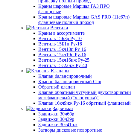
приварку полный проход
Краны шаровые Маршал ГАЗ ПРО
фланцевые
Краны шаровые Маршал GAS PRO (11с67п)
фланцевые полный проход
Вентили
Краны в ассортименте
Вентиль 15Б3р Ру-10
Вентиль 15Б1п Ру-16
Вентиль 15кч18п Ру-16
Вентиль 15кч19п Ру-16
Вентиль 15кч16нж Ру-25
Вентиль 15с22нж Ру-40
Клапаны
Клапан балансировочный
Клапан балансировочный Cim
Обратный клапан
Клапан обратный чугунный двухстворчатый
межфланцевый ("хлопушка)"
Клапан 16кч9нж Ру-16 обратный фланцевый
Задвижки
Задвижки 30ч6бр
Задвижки 30ч39р
Задвижки 30с41нж
Затворы дисковые поворотные