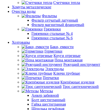
Счетчики тепла
Хомуты металлические
Очистка воды
Фильтры
Фильтр сетчатый латунный
Фильтр магнитный фланцевый
Грязевики
Грязевики стальные № 4
Грязевики стальные № 6
Хозтовары
Баки, емкости
Герметики
Круги отрезные
Пена монтажная
Режущий инструмент
Электроды
Ключи трубные
Перчатки
Крепёжные изделия
Трос сантехнический
Метизы
Анкер забивной
Болт шестигранный
Гайка шестигранная
Шпилька резьбовая