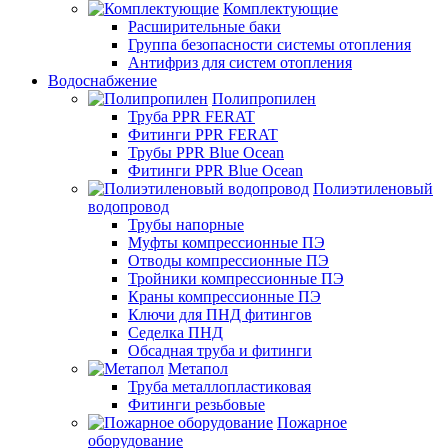
Комплектующие
Расширительные баки
Группа безопасности системы отопления
Антифриз для систем отопления
Водоснабжение
Полипропилен
Труба PPR FERAT
Фитинги PPR FERAT
Трубы PPR Blue Ocean
Фитинги PPR Blue Ocean
Полиэтиленовый
водопровод
Трубы напорные
Муфты компрессионные ПЭ
Отводы компрессионные ПЭ
Тройники компрессионные ПЭ
Краны компрессионные ПЭ
Ключи для ПНД фитингов
Седелка ПНД
Обсадная труба и фитинги
Метапол
Труба металлопластиковая
Фитинги резьбовые
Пожарное
оборудование