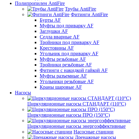
Полипропилен AntiFire
Трубы AntiFire
Фитинги AntiFire
Бурты AF
Муфты под приварку AF
Заглушки AF
Седла вварные AF
Тройники под приварку AF
Крестовины AF
Угольник под приварку AF
Муфты резьбовые AF
Тройники резьбовые AF
Фитинги с накидкой гайкой AF
Муфты разъемные AF
Угольники резьбовые AF
Краны шаровые AF
Насосы
Циркуляционные насосы СТАНДАРТ (110°C)
Циркуляционные насосы ПРО (150°C)
Циркуляционные насосы энергоэффективные
Насосные станции
Дренажные насосы