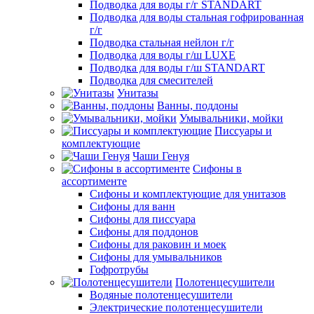
Подводка для воды г/г STANDART
Подводка для воды стальная гофрированная
г/г
Подводка стальная нейлон г/г
Подводка для воды г/ш LUXE
Подводка для воды г/ш STANDART
Подводка для смесителей
Унитазы
Ванны, поддоны
Умывальники, мойки
Писсуары и
комплектующие
Чаши Генуя
Сифоны в
ассортименте
Сифоны и комплектующие для унитазов
Сифоны для ванн
Сифоны для писсуара
Сифоны для поддонов
Сифоны для раковин и моек
Сифоны для умывальников
Гофротрубы
Полотенцесушители
Водяные полотенцесушители
Электрические полотенцесушители