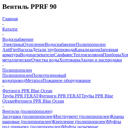
Вентиль PPRF 90
Главная
-
Каталог
-
Водоснабжение
Электрика
Отопление
Водоснабжение
Полипропилен
AntiFire
Насосы
Детали трубопровода
Канализация
Запорная
арматура
Водонагреватели
Санфаянс
Теплоизоляция
Приборы
Хо
металлические
Очистка воды
Хозтовары
Акции и распродажи
-
Полипропилен
Полипропилен
Полиэтиленовый
водопровод
Метапол
Пожарное оборудование
-
Фитинги PPR Blue Ocean
Труба PPR FERAT
Фитинги PPR FERAT
Трубы PPR Blue
Ocean
Фитинги PPR Blue Ocean
-
Вентили (полипропилен)
Заглушки (полипропилен)
Инструмент (полипропилен)
Краны
шаровые (полипропилен)
Крепление (полипропилен)
Муфты
под приварку (полипропилен)
Муфты разъемные