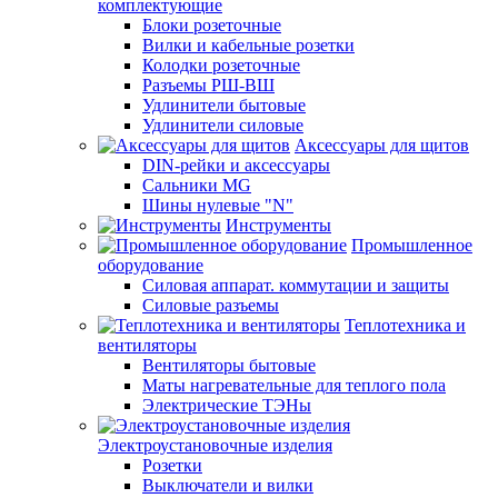
комплектующие
Блоки розеточные
Вилки и кабельные розетки
Колодки розеточные
Разъемы РШ-ВШ
Удлинители бытовые
Удлинители силовые
Аксессуары для щитов
DIN-рейки и аксессуары
Сальники MG
Шины нулевые "N"
Инструменты
Промышленное
оборудование
Силовая аппарат. коммутации и защиты
Силовые разъемы
Теплотехника и
вентиляторы
Вентиляторы бытовые
Маты нагревательные для теплого пола
Электрические ТЭНы
Электроустановочные изделия
Розетки
Выключатели и вилки