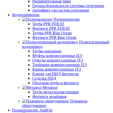
Расширительные баки
Группа безопасности системы отопления
Антифриз для систем отопления
Водоснабжение
Полипропилен
Труба PPR FERAT
Фитинги PPR FERAT
Трубы PPR Blue Ocean
Фитинги PPR Blue Ocean
Полиэтиленовый
водопровод
Трубы напорные
Муфты компрессионные ПЭ
Отводы компрессионные ПЭ
Тройники компрессионные ПЭ
Краны компрессионные ПЭ
Ключи для ПНД фитингов
Седелка ПНД
Обсадная труба и фитинги
Метапол
Труба металлопластиковая
Фитинги резьбовые
Пожарное
оборудование
Полипропилен AntiFire