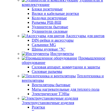
Удлинители и
комплектующие
Блоки розеточные
Вилки и кабельные розетки
Колодки розеточные
Разъемы РШ-ВШ
Удлинители бытовые
Удлинители силовые
Аксессуары для щитов
DIN-рейки и аксессуары
Сальники MG
Шины нулевые "N"
Инструменты
Промышленное
оборудование
Силовая аппарат. коммутации и защиты
Силовые разъемы
Теплотехника и
вентиляторы
Вентиляторы бытовые
Маты нагревательные для теплого пола
Электрические ТЭНы
Электроустановочные изделия
Розетки