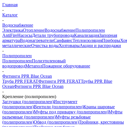
Главная
-
Каталог
-
Водоснабжение
Электрика
Отопление
Водоснабжение
Полипропилен
AntiFire
Насосы
Детали трубопровода
Канализация
Запорная
арматура
Водонагреватели
Санфаянс
Теплоизоляция
Приборы
Хо
металлические
Очистка воды
Хозтовары
Акции и распродажи
-
Полипропилен
Полипропилен
Полиэтиленовый
водопровод
Метапол
Пожарное оборудование
-
Фитинги PPR Blue Ocean
Труба PPR FERAT
Фитинги PPR FERAT
Трубы PPR Blue
Ocean
Фитинги PPR Blue Ocean
-
Крепление (полипропилен)
Заглушки (полипропилен)
Инструмент
(полипропилен)
Вентили (полипропилен)
Краны шаровые
(полипропилен)
Муфты под приварку (полипропилен)
Муфты
разъемные (полипропилен)
Муфты резьбовые
(полипропилен)
Обвод (полипропилен)
Тройники, крестовины