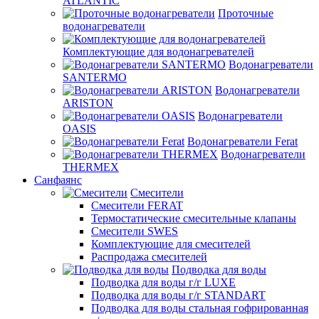
ATLANTIC
Проточные
водонагреватели
Комплектующие для водонагревателей
Водонагреватели
SANTERMO
Водонагреватели
ARISTON
Водонагреватели
OASIS
Водонагреватели Ferat
Водонагреватели
THERMEX
Санфаянс
Смесители
Смесители FERAT
Термостатические смесительные клапаны
Смесители SWES
Комплектующие для смесителей
Распродажа смесителей
Подводка для воды
Подводка для воды г/г LUXE
Подводка для воды г/г STANDART
Подводка для воды стальная гофрированная