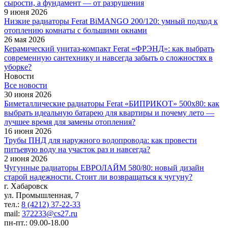
сырости, а фундамент — от разрушения
9 июня 2026
Низкие радиаторы Ferat BiMANGO 200/120: умный подход к
отоплению комнаты с большими окнами
26 мая 2026
Керамический унитаз-компакт Ferat «ФРЭНД»: как выбрать
современную сантехнику и навсегда забыть о сложностях в
уборке?
Новости
Все новости
30 июня 2026
Биметаллические радиаторы Ferat «БИПРИКОТ» 500x80: как
выбрать идеальную батарею для квартиры и почему лето —
лучшее время для замены отопления?
16 июня 2026
Трубы ПНД для наружного водопровода: как провести
питьевую воду на участок раз и навсегда?
2 июня 2026
Чугунные радиаторы ЕВРОЛАЙМ 580/80: новый дизайн
старой надежности. Стоит ли возвращаться к чугуну?
г. Хабаровск
ул. Промышленная, 7
тел.:
8 (4212) 37-22-33
mail:
372233@cs27.ru
пн-пт.: 09.00-18.00