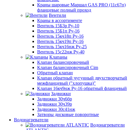
Краны шаровые Маршал GAS PRO (11с67п)
фланцевые полный проход
Вентили
Краны в ассортименте
Вентиль 15Б3р Ру-10
Вентиль 15Б1п Ру-16
Вентиль 15кч18п Ру-16
Вентиль 15кч19п Ру-16
Вентиль 15кч16нж Ру-25
Вентиль 15с22нж Ру-40
Клапаны
Клапан балансировочный
Клапан балансировочный Cim
Обратный клапан
Клапан обратный чугунный двухстворчатый
межфланцевый ("хлопушка)"
Клапан 16кч9нж Ру-16 обратный фланцевый
Задвижки
Задвижки 30ч6бр
Задвижки 30ч39р
Задвижки 30с41нж
Затворы дисковые поворотные
Водонагреватели
Водонагреватели