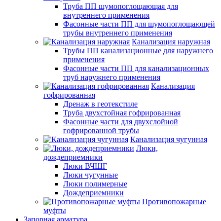
Труба ПП шумопоглощающая для
внутреннего применения
Фасонные части ПП для шумопоглощающей
трубы внутреннего применения
Канализация наружная
Трубы ПП канализационные для наружнего
применения
Фасонные части ПП для канализационных
труб наружнего применения
Канализация
гофрированная
Дренаж в геотекстиле
Труба двухстойная гофрированная
Фасонные части для двухслойной
гофрированной трубы
Канализация чугунная
Люки,
дождеприемники
Люки ВЧШГ
Люки чугунные
Люки полимерные
Дождеприемники
Противопожарные
муфты
Запорная арматура