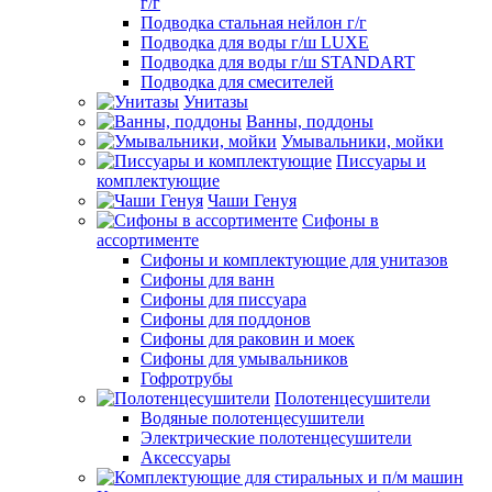
г/г
Подводка стальная нейлон г/г
Подводка для воды г/ш LUXE
Подводка для воды г/ш STANDART
Подводка для смесителей
Унитазы
Ванны, поддоны
Умывальники, мойки
Писсуары и
комплектующие
Чаши Генуя
Сифоны в
ассортименте
Сифоны и комплектующие для унитазов
Сифоны для ванн
Сифоны для писсуара
Сифоны для поддонов
Сифоны для раковин и моек
Сифоны для умывальников
Гофротрубы
Полотенцесушители
Водяные полотенцесушители
Электрические полотенцесушители
Аксессуары