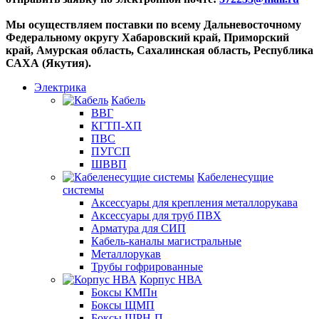
Мы осуществляем поставки по всему Дальневосточному
Федеральному округу Хабаровский край, Приморский
край, Амурская область, Сахалинская область, Республика
САХА (Якутия).
Электрика
Кабель
ВВГ
КГТП-ХП
ПВС
ПУГСП
ШВВП
Кабеленесущие
системы
Аксессуары для крепления металлорукава
Аксессуары для труб ПВХ
Арматура для СИП
Кабель-каналы магистральные
Металлорукав
Трубы гофрированные
Корпус НВА
Боксы КМПн
Боксы ЩМП
Боксы ЩРН-П