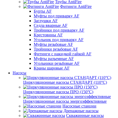
Трубы AntiFire
Фитинги AntiFire
Бурты AF
Муфты под приварку AF
Заглушки AF
Седла вварные AF
Тройники под приварку AF
Крестовины AF
Угольник под приварку AF
Муфты резьбовые AF
Тройники резьбовые AF
Фитинги с накидкой гайкой AF
Муфты разъемные AF
Угольники резьбовые AF
Краны шаровые AF
Насосы
Циркуляционные насосы СТАНДАРТ (110°C)
Циркуляционные насосы ПРО (150°C)
Циркуляционные насосы энергоэффективные
Насосные станции
Дренажные насосы
Скважинные насосы