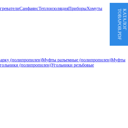
греватели
Санфаянс
Теплоизоляция
Приборы
Хомуты
ТОВАРОВ.PDF
КАТАЛОГ
арку (полипропилен)
Муфты разъемные (полипропилен)
Муфты
гольники (полипропилен)
Угольники резъбовые