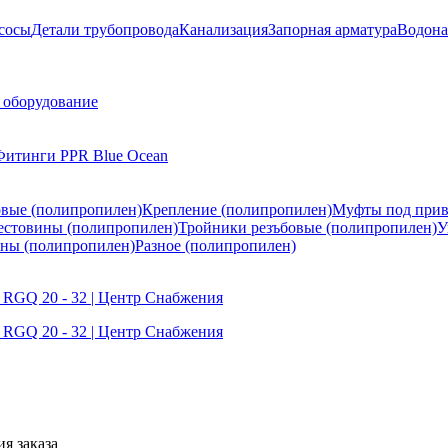
сосы
Детали трубопровода
Канализация
Запорная арматура
Водона
 оборудование
Фитинги PPR Blue Ocean
вые (полипропилен)
Крепление (полипропилен)
Муфты под прив
естовины (полипропилен)
Тройники резъбовые (полипропилен)
У
аны (полипропилен)
Разное (полипропилен)
я заказа