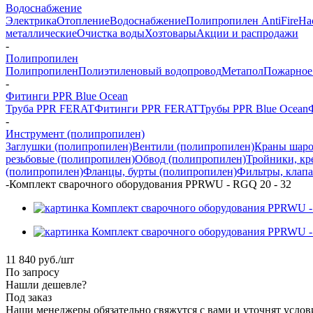
Водоснабжение
Электрика
Отопление
Водоснабжение
Полипропилен AntiFire
На
металлические
Очистка воды
Хозтовары
Акции и распродажи
-
Полипропилен
Полипропилен
Полиэтиленовый водопровод
Метапол
Пожарное
-
Фитинги PPR Blue Ocean
Труба PPR FERAT
Фитинги PPR FERAT
Трубы PPR Blue Ocean
-
Инструмент (полипропилен)
Заглушки (полипропилен)
Вентили (полипропилен)
Краны шаро
резьбовые (полипропилен)
Обвод (полипропилен)
Тройники, кр
(полипропилен)
Фланцы, бурты (полипропилен)
Фильтры, клап
-
Комплект сварочного оборудования PPRWU - RGQ 20 - 32
11 840
руб.
/шт
По запросу
Нашли дешевле?
Под заказ
Наши менеджеры обязательно свяжутся с вами и уточнят услови