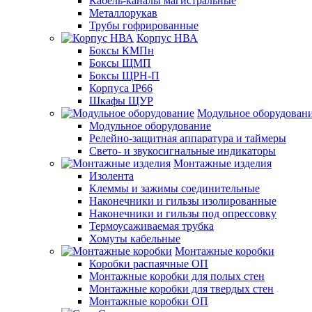
Кабель-каналы магистральные
Металлорукав
Трубы гофрированные
Корпус НВА
Боксы КМПн
Боксы ЩМП
Боксы ЩРН-П
Корпуса IP66
Шкафы ЩУР
Модульное оборудован
Модульное оборудование
Релейно-защитная аппаратура и таймеры
Свето- и звукосигнальные индикаторы
Монтажные изделия
Изолента
Клеммы и зажимы соединительные
Наконечники и гильзы изолированные
Наконечники и гильзы под опрессовку
Термоусаживаемая трубка
Хомуты кабельные
Монтажные коробки
Коробки распаячные ОП
Монтажные коробки для полых стен
Монтажные коробки для твердых стен
Монтажные коробки ОП