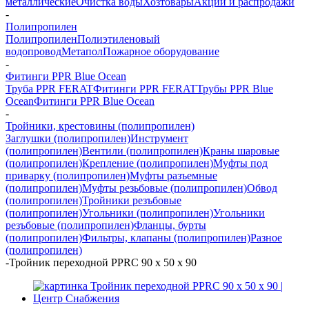
металлические
Очистка воды
Хозтовары
Акции и распродажи
-
Полипропилен
Полипропилен
Полиэтиленовый
водопровод
Метапол
Пожарное оборудование
-
Фитинги PPR Blue Ocean
Труба PPR FERAT
Фитинги PPR FERAT
Трубы PPR Blue
Ocean
Фитинги PPR Blue Ocean
-
Тройники, крестовины (полипропилен)
Заглушки (полипропилен)
Инструмент
(полипропилен)
Вентили (полипропилен)
Краны шаровые
(полипропилен)
Крепление (полипропилен)
Муфты под
приварку (полипропилен)
Муфты разъемные
(полипропилен)
Муфты резьбовые (полипропилен)
Обвод
(полипропилен)
Тройники резъбовые
(полипропилен)
Угольники (полипропилен)
Угольники
резъбовые (полипропилен)
Фланцы, бурты
(полипропилен)
Фильтры, клапаны (полипропилен)
Разное
(полипропилен)
-
Тройник переходной PPRC 90 х 50 х 90