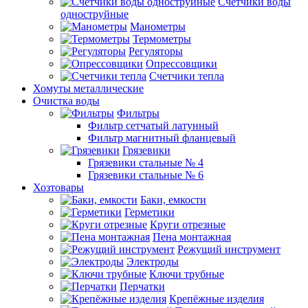
Счетчики воды
одноструйные
Манометры
Термометры
Регуляторы
Опрессовщики
Счетчики тепла
Хомуты металлические
Очистка воды
Фильтры
Фильтр сетчатый латунный
Фильтр магнитный фланцевый
Грязевики
Грязевики стальные № 4
Грязевики стальные № 6
Хозтовары
Баки, емкости
Герметики
Круги отрезные
Пена монтажная
Режущий инструмент
Электроды
Ключи трубные
Перчатки
Крепёжные изделия