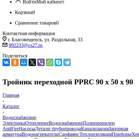
Войти
Мой кабинет
Корзина
0
Сравнение товаров
0
Контактная информация
г. Благовещенск, ул. Раздольная, 33
992233@cs27.ru
Поделиться
Тройник переходной PPRC 90 х 50 х 90
Главная
-
Каталог
-
Водоснабжение
Электрика
Отопление
Водоснабжение
Полипропилен
AntiFire
Насосы
Детали трубопровода
Канализация
Запорная
арматура
Водонагреватели
Санфаянс
Теплоизоляция
Приборы
Хо