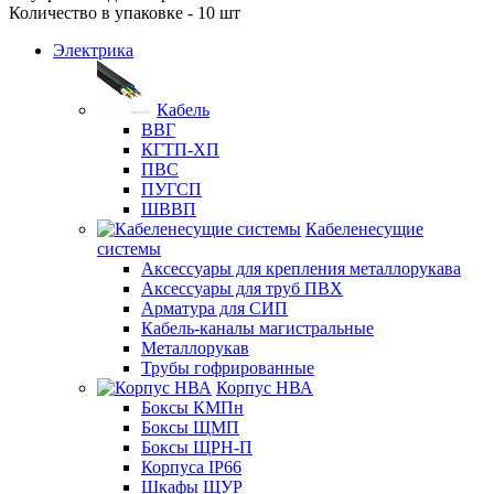
Количество в упаковке - 10 шт
Электрика
Кабель
ВВГ
КГТП-ХП
ПВС
ПУГСП
ШВВП
Кабеленесущие
системы
Аксессуары для крепления металлорукава
Аксессуары для труб ПВХ
Арматура для СИП
Кабель-каналы магистральные
Металлорукав
Трубы гофрированные
Корпус НВА
Боксы КМПн
Боксы ЩМП
Боксы ЩРН-П
Корпуса IP66
Шкафы ЩУР