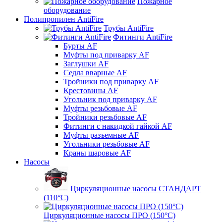
Пожарное
оборудование
Полипропилен AntiFire
Трубы AntiFire
Фитинги AntiFire
Бурты AF
Муфты под приварку AF
Заглушки AF
Седла вварные AF
Тройники под приварку AF
Крестовины AF
Угольник под приварку AF
Муфты резьбовые AF
Тройники резьбовые AF
Фитинги с накидкой гайкой AF
Муфты разъемные AF
Угольники резьбовые AF
Краны шаровые AF
Насосы
Циркуляционные насосы СТАНДАРТ
(110°C)
Циркуляционные насосы ПРО (150°C)