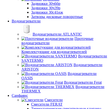
Задвижки 30ч6бр
Задвижки 30ч39р
Задвижки 30с41нж
Затворы дисковые поворотные
Водонагреватели
Водонагреватели ATLANTIC
Проточные
водонагреватели
Комплектующие для водонагревателей
Водонагреватели
SANTERMO
Водонагреватели
ARISTON
Водонагреватели
OASIS
Водонагреватели Ferat
Водонагреватели
THERMEX
Санфаянс
Смесители
Смесители FERAT
Термостатические смесительные клапаны