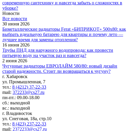
современную сантехнику и навсегда забыть о сложностях в
уборке?
Новости
Все новости
30 июня 2026
Биметаллические радиаторы Ferat «БИПРИКОТ» 500x80: как
выбрать идеальную батарею для квартиры и почему лето —
лучшее время для замены отопления?
16 июня 2026
Трубы ПНД для наружного водопровода: как провести
питьевую воду на участок раз и навсегда?
2 июня 2026
Чугунные радиаторы ЕВРОЛАЙМ 580/80: новый дизайн
старой надежности. Стоит ли возвращаться к чугуну?
г. Хабаровск
ул. Промышленная, 7
тел.:
8 (4212) 37-22-33
mail:
372233@cs27.ru
пн-пт.: 09.00-18.00
сб.: выходной
вс.: выходной
г. Владивосток
ул. Снеговая, 18а, стр.10
тел.:
8 (423) 237-22-33
mail:
2372233@cs27.ru