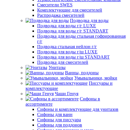
Смесители SWES
Комплектующие для смесителей
Распродажа смесителей
Подводка для воды
Подводка для воды г/г LUXE
Подводка для воды г/г STANDART
Подводка для воды стальная гофрированная
г/г
Подводка стальная нейлон г/г
Подводка для воды г/ш LUXE
Подводка для воды г/ш STANDART
Подводка для смесителей
Унитазы
Ванны, поддоны
Умывальники, мойки
Писсуары и
комплектующие
Чаши Генуя
Сифоны в
ассортименте
Сифоны и комплектующие для унитазов
Сифоны для ванн
Сифоны для писсуара
Сифоны для поддонов