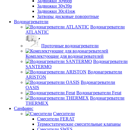
Задвижки 30ч6бр
Задвижки 30ч39р
Задвижки 30с41нж
Затворы дисковые поворотные
Водонагреватели
Водонагреватели
ATLANTIC
Проточные водонагреватели
Комплектующие для водонагревателей
Водонагреватели
SANTERMO
Водонагреватели
ARISTON
Водонагреватели
OASIS
Водонагреватели Ferat
Водонагреватели
THERMEX
Санфаянс
Смесители
Смесители FERAT
Термостатические смесительные клапаны
Смесители SWES