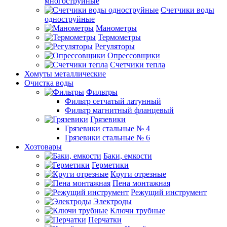
многоструйные
Счетчики воды
одноструйные
Манометры
Термометры
Регуляторы
Опрессовщики
Счетчики тепла
Хомуты металлические
Очистка воды
Фильтры
Фильтр сетчатый латунный
Фильтр магнитный фланцевый
Грязевики
Грязевики стальные № 4
Грязевики стальные № 6
Хозтовары
Баки, емкости
Герметики
Круги отрезные
Пена монтажная
Режущий инструмент
Электроды
Ключи трубные
Перчатки