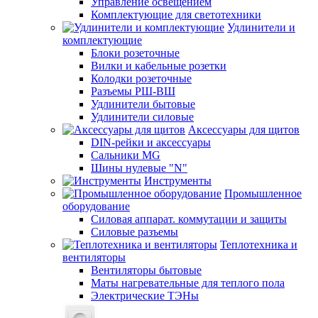
Управление освещением
Комплектующие для светотехники
Удлинители и
комплектующие
Блоки розеточные
Вилки и кабельные розетки
Колодки розеточные
Разъемы РШ-ВШ
Удлинители бытовые
Удлинители силовые
Аксессуары для щитов
DIN-рейки и аксессуары
Сальники MG
Шины нулевые "N"
Инструменты
Промышленное
оборудование
Силовая аппарат. коммутации и защиты
Силовые разъемы
Теплотехника и
вентиляторы
Вентиляторы бытовые
Маты нагревательные для теплого пола
Электрические ТЭНы