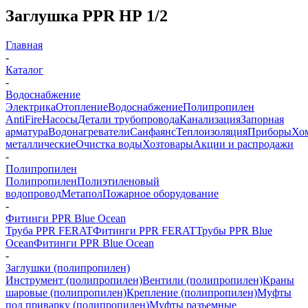
Заглушка PPR НР 1/2
Главная
-
Каталог
-
Водоснабжение
Электрика
Отопление
Водоснабжение
Полипропилен
AntiFire
Насосы
Детали трубопровода
Канализация
Запорная
арматура
Водонагреватели
Санфаянс
Теплоизоляция
Приборы
Хо
металлические
Очистка воды
Хозтовары
Акции и распродажи
-
Полипропилен
Полипропилен
Полиэтиленовый
водопровод
Метапол
Пожарное оборудование
-
Фитинги PPR Blue Ocean
Труба PPR FERAT
Фитинги PPR FERAT
Трубы PPR Blue
Ocean
Фитинги PPR Blue Ocean
-
Заглушки (полипропилен)
Инструмент (полипропилен)
Вентили (полипропилен)
Краны
шаровые (полипропилен)
Крепление (полипропилен)
Муфты
под приварку (полипропилен)
Муфты разъемные