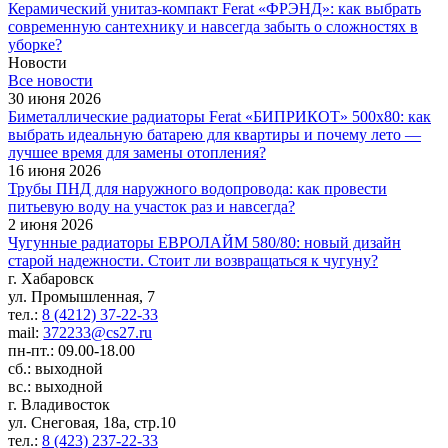
Керамический унитаз-компакт Ferat «ФРЭНД»: как выбрать
современную сантехнику и навсегда забыть о сложностях в
уборке?
Новости
Все новости
30 июня 2026
Биметаллические радиаторы Ferat «БИПРИКОТ» 500x80: как
выбрать идеальную батарею для квартиры и почему лето —
лучшее время для замены отопления?
16 июня 2026
Трубы ПНД для наружного водопровода: как провести
питьевую воду на участок раз и навсегда?
2 июня 2026
Чугунные радиаторы ЕВРОЛАЙМ 580/80: новый дизайн
старой надежности. Стоит ли возвращаться к чугуну?
г. Хабаровск
ул. Промышленная, 7
тел.:
8 (4212) 37-22-33
mail:
372233@cs27.ru
пн-пт.: 09.00-18.00
сб.: выходной
вс.: выходной
г. Владивосток
ул. Снеговая, 18а, стр.10
тел.:
8 (423) 237-22-33