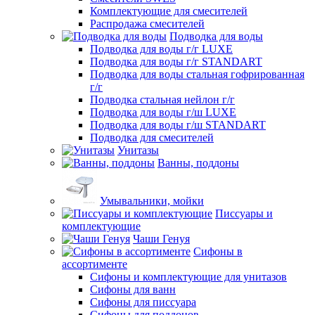
Комплектующие для смесителей
Распродажа смесителей
Подводка для воды
Подводка для воды г/г LUXE
Подводка для воды г/г STANDART
Подводка для воды стальная гофрированная
г/г
Подводка стальная нейлон г/г
Подводка для воды г/ш LUXE
Подводка для воды г/ш STANDART
Подводка для смесителей
Унитазы
Ванны, поддоны
Умывальники, мойки
Писсуары и
комплектующие
Чаши Генуя
Сифоны в
ассортименте
Сифоны и комплектующие для унитазов
Сифоны для ванн
Сифоны для писсуара
Сифоны для поддонов