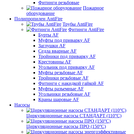
Фитинги резьбовые
Пожарное
оборудование
Полипропилен AntiFire
Трубы AntiFire
Фитинги AntiFire
Бурты AF
Муфты под приварку AF
Заглушки AF
Седла вварные AF
Тройники под приварку AF
Крестовины AF
Угольник под приварку AF
Муфты резьбовые AF
Тройники резьбовые AF
Фитинги с накидкой гайкой AF
Муфты разъемные AF
Угольники резьбовые AF
Краны шаровые AF
Насосы
Циркуляционные насосы СТАНДАРТ (110°C)
Циркуляционные насосы ПРО (150°C)