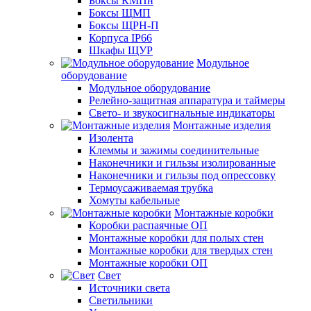
Боксы КМПн
Боксы ЩМП
Боксы ЩРН-П
Корпуса IP66
Шкафы ЩУР
Модульное
оборудование
Модульное оборудование
Релейно-защитная аппаратура и таймеры
Свето- и звукосигнальные индикаторы
Монтажные изделия
Изолента
Клеммы и зажимы соединительные
Наконечники и гильзы изолированные
Наконечники и гильзы под опрессовку
Термоусаживаемая трубка
Хомуты кабельные
Монтажные коробки
Коробки распаячные ОП
Монтажные коробки для полых стен
Монтажные коробки для твердых стен
Монтажные коробки ОП
Свет
Источники света
Светильники