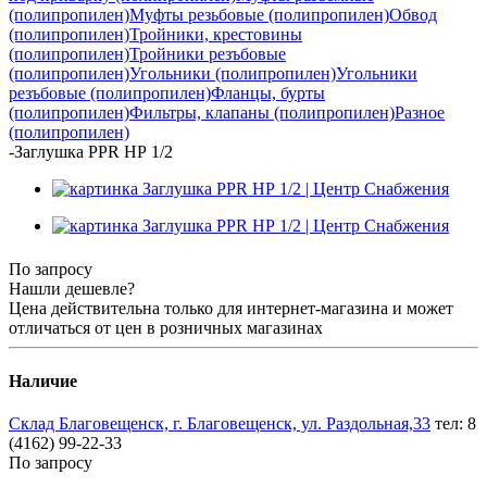
(полипропилен)
Муфты резьбовые (полипропилен)
Обвод
(полипропилен)
Тройники, крестовины
(полипропилен)
Тройники резъбовые
(полипропилен)
Угольники (полипропилен)
Угольники
резъбовые (полипропилен)
Фланцы, бурты
(полипропилен)
Фильтры, клапаны (полипропилен)
Разное
(полипропилен)
-
Заглушка PPR НР 1/2
По запросу
Нашли дешевле?
Цена действительна только для интернет-магазина и может
отличаться от цен в розничных магазинах
Наличие
Склад Благовещенск, г. Благовещенск, ул. Раздольная,33
тел: 8
(4162) 99-22-33
По запросу