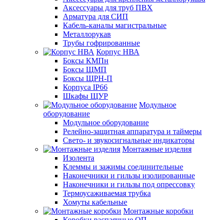
Аксессуары для труб ПВХ
Арматура для СИП
Кабель-каналы магистральные
Металлорукав
Трубы гофрированные
Корпус НВА
Боксы КМПн
Боксы ЩМП
Боксы ЩРН-П
Корпуса IP66
Шкафы ЩУР
Модульное
оборудование
Модульное оборудование
Релейно-защитная аппаратура и таймеры
Свето- и звукосигнальные индикаторы
Монтажные изделия
Изолента
Клеммы и зажимы соединительные
Наконечники и гильзы изолированные
Наконечники и гильзы под опрессовку
Термоусаживаемая трубка
Хомуты кабельные
Монтажные коробки
Коробки распаячные ОП