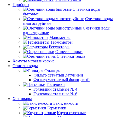
Приборы
Счетчики воды
бытовые
Счетчики воды
многоструйные
Счетчики воды
одноструйные
Манометры
Термометры
Регуляторы
Опрессовщики
Счетчики тепла
Хомуты металлические
Очистка воды
Фильтры
Фильтр сетчатый латунный
Фильтр магнитный фланцевый
Грязевики
Грязевики стальные № 4
Грязевики стальные № 6
Хозтовары
Баки, емкости
Герметики
Круги отрезные