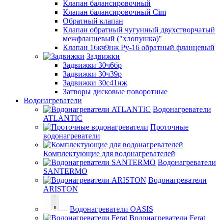
Клапан балансировочный
Клапан балансировочный Cim
Обратный клапан
Клапан обратный чугунный двухстворчатый
межфланцевый ("хлопушка)"
Клапан 16кч9нж Ру-16 обратный фланцевый
Задвижки
Задвижки 30ч6бр
Задвижки 30ч39р
Задвижки 30с41нж
Затворы дисковые поворотные
Водонагреватели
Водонагреватели
ATLANTIC
Проточные
водонагреватели
Комплектующие для водонагревателей
Водонагреватели
SANTERMO
Водонагреватели
ARISTON
Водонагреватели OASIS
Водонагреватели Ferat