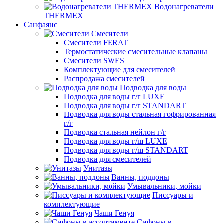
Водонагреватели
THERMEX
Санфаянс
Смесители
Смесители FERAT
Термостатические смесительные клапаны
Смесители SWES
Комплектующие для смесителей
Распродажа смесителей
Подводка для воды
Подводка для воды г/г LUXE
Подводка для воды г/г STANDART
Подводка для воды стальная гофрированная
г/г
Подводка стальная нейлон г/г
Подводка для воды г/ш LUXE
Подводка для воды г/ш STANDART
Подводка для смесителей
Унитазы
Ванны, поддоны
Умывальники, мойки
Писсуары и
комплектующие
Чаши Генуя
Сифоны в