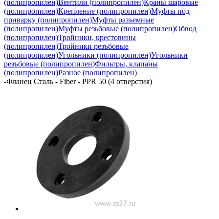
(полипропилен)
Вентили (полипропилен)
Краны шаровые
(полипропилен)
Крепление (полипропилен)
Муфты под
приварку (полипропилен)
Муфты разъемные
(полипропилен)
Муфты резьбовые (полипропилен)
Обвод
(полипропилен)
Тройники, крестовины
(полипропилен)
Тройники резъбовые
(полипропилен)
Угольники (полипропилен)
Угольники
резъбовые (полипропилен)
Фильтры, клапаны
(полипропилен)
Разное (полипропилен)
-
Фланец Сталь - Fiber - PPR 50 (4 отверстия)