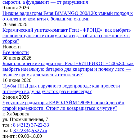
сырости, а фундамент — от разрушения
9 июня 2026
Низкие радиаторы Ferat BiMANGO 200/120: умный подход к
отоплению комнаты с большими окнами
26 мая 2026
Керамический унитаз-компакт Ferat «ФРЭНД»: как выбрать
современную сантехнику и навсегда забыть о сложностях в
уборке?
Новости
Все новости
30 июня 2026
Биметаллические радиаторы Ferat «БИПРИКОТ» 500x80: как
выбрать идеальную батарею для квартиры и почему лето —
лучшее время для замены отопления?
16 июня 2026
Трубы ПНД для наружного водопровода: как провести
питьевую воду на участок раз и навсегда?
2 июня 2026
Чугунные радиаторы ЕВРОЛАЙМ 580/80: новый дизайн
старой надежности. Стоит ли возвращаться к чугуну?
г. Хабаровск
ул. Промышленная, 7
тел.:
8 (4212) 37-22-33
mail:
372233@cs27.ru
пн-пт.: 09.00-18.00