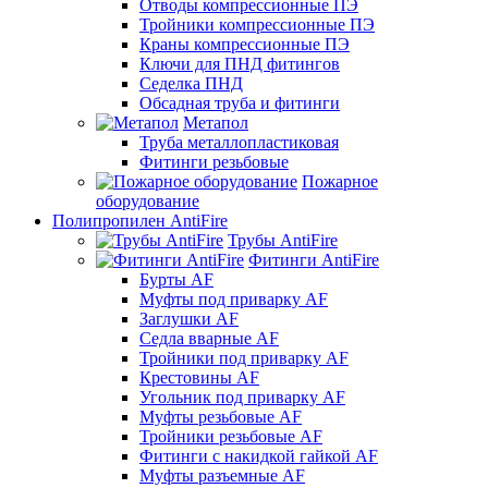
Отводы компрессионные ПЭ
Тройники компрессионные ПЭ
Краны компрессионные ПЭ
Ключи для ПНД фитингов
Седелка ПНД
Обсадная труба и фитинги
Метапол
Труба металлопластиковая
Фитинги резьбовые
Пожарное
оборудование
Полипропилен AntiFire
Трубы AntiFire
Фитинги AntiFire
Бурты AF
Муфты под приварку AF
Заглушки AF
Седла вварные AF
Тройники под приварку AF
Крестовины AF
Угольник под приварку AF
Муфты резьбовые AF
Тройники резьбовые AF
Фитинги с накидкой гайкой AF
Муфты разъемные AF