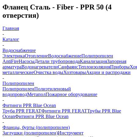
Фланец Сталь - Fiber - PPR 50 (4
отверстия)
Главная
-
Каталог
-
Водоснабжение
Электрика
Отопление
Водоснабжение
Полипропилен
AntiFire
Насосы
Детали трубопровода
Канализация
Запорная
арматура
Водонагреватели
Санфаянс
Теплоизоляция
Приборы
Хо
металлические
Очистка воды
Хозтовары
Акции и распродажи
-
Полипропилен
Полипропилен
Полиэтиленовый
водопровод
Метапол
Пожарное оборудование
-
Фитинги PPR Blue Ocean
Труба PPR FERAT
Фитинги PPR FERAT
Трубы PPR Blue
Ocean
Фитинги PPR Blue Ocean
-
Фланцы, бурты (полипропилен)
Заглушки (полипропилен)
Инструмент