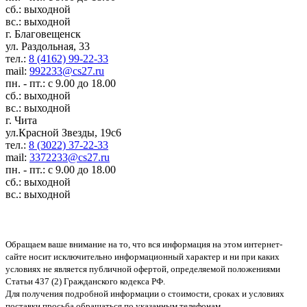
сб.: выходной
вс.: выходной
г. Благовещенск
ул. Раздольная, 33
тел.:
8 (4162) 99-22-33
mail:
992233@cs27.ru
пн. - пт.: с 9.00 до 18.00
сб.: выходной
вс.: выходной
г. Чита
ул.Красной Звезды, 19с6
тел.:
8 (3022) 37-22-33
mail:
3372233@cs27.ru
пн. - пт.: с 9.00 до 18.00
сб.: выходной
вс.: выходной
Обращаем ваше внимание на то, что вся информация на этом интернет-
сайте носит исключительно информационный характер и ни при каких
условиях не является публичной офертой, определяемой положениями
Статьи 437 (2) Гражданского кодекса РФ.
Для получения подробной информации о стоимости, сроках и условиях
поставки просьба обращаться по указанным телефонам.