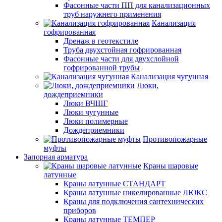
Фасонные части ПП для канализационных
труб наружнего применения
Канализация
гофрированная
Дренаж в геотекстиле
Труба двухстойная гофрированная
Фасонные части для двухслойной
гофрированной трубы
Канализация чугунная
Люки,
дождеприемники
Люки ВЧШГ
Люки чугунные
Люки полимерные
Дождеприемники
Противопожарные
муфты
Запорная арматура
Краны шаровые
латунные
Краны латунные СТАНДАРТ
Краны латунные никелированные ЛЮКС
Краны для подключения сантехнических
приборов
Краны латунные ТЕМПЕР