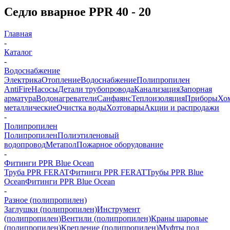
Седло вварное PPR 40 - 20
Главная
-
Каталог
-
Водоснабжение
Электрика
Отопление
Водоснабжение
Полипропилен
AntiFire
Насосы
Детали трубопровода
Канализация
Запорная
арматура
Водонагреватели
Санфаянс
Теплоизоляция
Приборы
Хо
металлические
Очистка воды
Хозтовары
Акции и распродажи
-
Полипропилен
Полипропилен
Полиэтиленовый
водопровод
Метапол
Пожарное оборудование
-
Фитинги PPR Blue Ocean
Труба PPR FERAT
Фитинги PPR FERAT
Трубы PPR Blue
Ocean
Фитинги PPR Blue Ocean
-
Разное (полипропилен)
Заглушки (полипропилен)
Инструмент
(полипропилен)
Вентили (полипропилен)
Краны шаровые
(полипропилен)
Крепление (полипропилен)
Муфты под