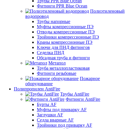
Трубы PPR Blue Ocean
Фитинги PPR Blue Ocean
Полиэтиленовый
водопровод
Трубы напорные
Муфты компрессионные ПЭ
Отводы компрессионные ПЭ
Тройники компрессионные ПЭ
Краны компрессионные ПЭ
Ключи для ПНД фитингов
Седелка ПНД
Обсадная труба и фитинги
Метапол
Труба металлопластиковая
Фитинги резьбовые
Пожарное
оборудование
Полипропилен AntiFire
Трубы AntiFire
Фитинги AntiFire
Бурты AF
Муфты под приварку AF
Заглушки AF
Седла вварные AF
Тройники под приварку AF