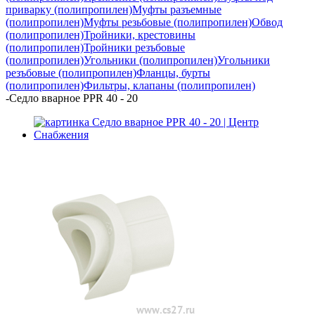
приварку (полипропилен)
Муфты разъемные
(полипропилен)
Муфты резьбовые (полипропилен)
Обвод
(полипропилен)
Тройники, крестовины
(полипропилен)
Тройники резъбовые
(полипропилен)
Угольники (полипропилен)
Угольники
резъбовые (полипропилен)
Фланцы, бурты
(полипропилен)
Фильтры, клапаны (полипропилен)
-
Седло вварное PPR 40 - 20