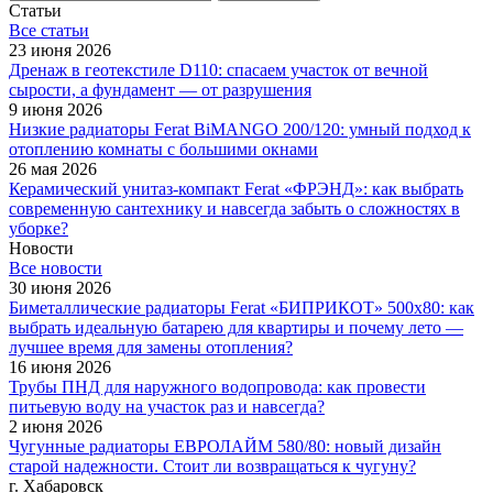
Статьи
Все cтатьи
23 июня 2026
Дренаж в геотекстиле D110: спасаем участок от вечной
сырости, а фундамент — от разрушения
9 июня 2026
Низкие радиаторы Ferat BiMANGO 200/120: умный подход к
отоплению комнаты с большими окнами
26 мая 2026
Керамический унитаз-компакт Ferat «ФРЭНД»: как выбрать
современную сантехнику и навсегда забыть о сложностях в
уборке?
Новости
Все новости
30 июня 2026
Биметаллические радиаторы Ferat «БИПРИКОТ» 500x80: как
выбрать идеальную батарею для квартиры и почему лето —
лучшее время для замены отопления?
16 июня 2026
Трубы ПНД для наружного водопровода: как провести
питьевую воду на участок раз и навсегда?
2 июня 2026
Чугунные радиаторы ЕВРОЛАЙМ 580/80: новый дизайн
старой надежности. Стоит ли возвращаться к чугуну?
г. Хабаровск