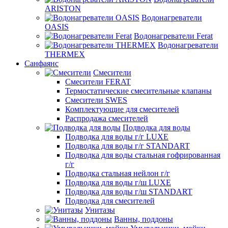
ARISTON
Водонагреватели
OASIS
Водонагреватели Ferat
Водонагреватели
THERMEX
Санфаянс
Смесители
Смесители FERAT
Термостатические смесительные клапаны
Смесители SWES
Комплектующие для смесителей
Распродажа смесителей
Подводка для воды
Подводка для воды г/г LUXE
Подводка для воды г/г STANDART
Подводка для воды стальная гофрированная
г/г
Подводка стальная нейлон г/г
Подводка для воды г/ш LUXE
Подводка для воды г/ш STANDART
Подводка для смесителей
Унитазы
Ванны, поддоны