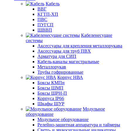
Кабель
ВВГ
КГТП-ХП
ПВС
ПУГСП
ШВВП
Кабеленесущие
системы
Аксессуары для крепления металлорукава
Аксессуары для труб ПВХ
Арматура для СИП
Кабель-каналы магистральные
Металлорукав
Трубы гофрированные
Корпус НВА
Боксы КМПн
Боксы ЩМП
Боксы ЩРН-П
Корпуса IP66
Шкафы ЩУР
Модульное
оборудование
Модульное оборудование
Релейно-защитная аппаратура и таймеры
Свето- и звукосигнальные индикаторы