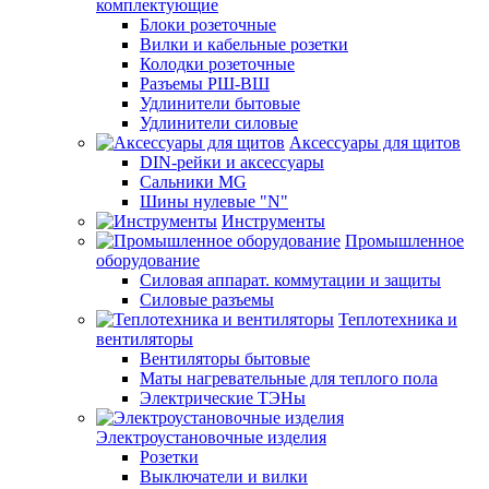
комплектующие
Блоки розеточные
Вилки и кабельные розетки
Колодки розеточные
Разъемы РШ-ВШ
Удлинители бытовые
Удлинители силовые
Аксессуары для щитов
DIN-рейки и аксессуары
Сальники MG
Шины нулевые "N"
Инструменты
Промышленное
оборудование
Силовая аппарат. коммутации и защиты
Силовые разъемы
Теплотехника и
вентиляторы
Вентиляторы бытовые
Маты нагревательные для теплого пола
Электрические ТЭНы
Электроустановочные изделия
Розетки
Выключатели и вилки