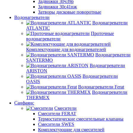
Задвижки 30ч39р
Задвижки 30с41нж
Затворы дисковые поворотные
Водонагреватели
Водонагреватели
ATLANTIC
Проточные
водонагреватели
Комплектующие для водонагревателей
Водонагреватели
SANTERMO
Водонагреватели
ARISTON
Водонагреватели
OASIS
Водонагреватели Ferat
Водонагреватели
THERMEX
Санфаянс
Смесители
Смесители FERAT
Термостатические смесительные клапаны
Смесители SWES
Комплектующие для смесителей