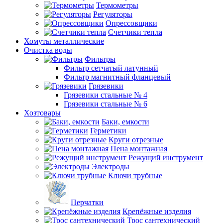
Термометры
Регуляторы
Опрессовщики
Счетчики тепла
Хомуты металлические
Очистка воды
Фильтры
Фильтр сетчатый латунный
Фильтр магнитный фланцевый
Грязевики
Грязевики стальные № 4
Грязевики стальные № 6
Хозтовары
Баки, емкости
Герметики
Круги отрезные
Пена монтажная
Режущий инструмент
Электроды
Ключи трубные
Перчатки
Крепёжные изделия
Трос сантехнический