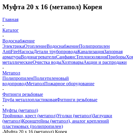
Муфта 20 х 16 (метапол) Корея
Главная
-
Каталог
-
Водоснабжение
Электрика
Отопление
Водоснабжение
Полипропилен
AntiFire
Насосы
Детали трубопровода
Канализация
Запорная
арматура
Водонагреватели
Санфаянс
Теплоизоляция
Приборы
Хо
металлические
Очистка воды
Хозтовары
Акции и распродажи
-
Метапол
Полипропилен
Полиэтиленовый
водопровод
Метапол
Пожарное оборудование
-
Фитинги резьбовые
Труба металлопластиковая
Фитинги резьбовые
-
Муфты (метапол)
Тройники, крест (метапол)
Уголки (метапол)
Заглушки
(метапол)
Кронштейны (метапол), аналог креплений
пластиковых (полипропилен)
-
Муфта 20 х 16 (метапол) Корея