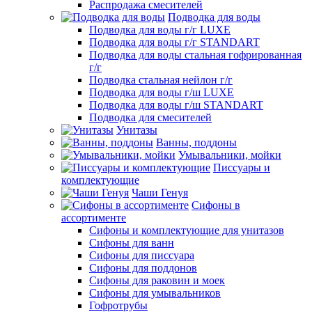
Распродажа смесителей
Подводка для воды
Подводка для воды г/г LUXE
Подводка для воды г/г STANDART
Подводка для воды стальная гофрированная
г/г
Подводка стальная нейлон г/г
Подводка для воды г/ш LUXE
Подводка для воды г/ш STANDART
Подводка для смесителей
Унитазы
Ванны, поддоны
Умывальники, мойки
Писсуары и
комплектующие
Чаши Генуя
Сифоны в
ассортименте
Сифоны и комплектующие для унитазов
Сифоны для ванн
Сифоны для писсуара
Сифоны для поддонов
Сифоны для раковин и моек
Сифоны для умывальников
Гофротрубы