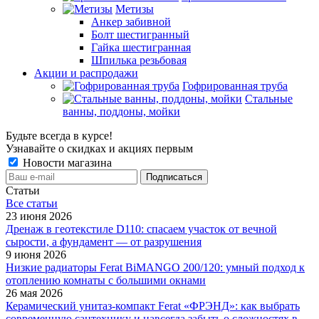
Метизы
Анкер забивной
Болт шестигранный
Гайка шестигранная
Шпилька резьбовая
Акции и распродажи
Гофрированная труба
Стальные
ванны, поддоны, мойки
Будьте всегда в курсе!
Узнавайте о скидках и акциях первым
Новости магазина
Статьи
Все cтатьи
23 июня 2026
Дренаж в геотекстиле D110: спасаем участок от вечной
сырости, а фундамент — от разрушения
9 июня 2026
Низкие радиаторы Ferat BiMANGO 200/120: умный подход к
отоплению комнаты с большими окнами
26 мая 2026
Керамический унитаз-компакт Ferat «ФРЭНД»: как выбрать
современную сантехнику и навсегда забыть о сложностях в