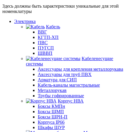
Здесь должны быть характеристики уникальные для этой
номенклатуры
Электрика
Кабель
ВВГ
КГТП-ХП
ПВС
ПУГСП
ШВВП
Кабеленесущие
системы
Аксессуары для крепления металлорукава
Аксессуары для труб ПВХ
Арматура для СИП
Кабель-каналы магистральные
Металлорукав
Трубы гофрированные
Корпус НВА
Боксы КМПн
Боксы ЩМП
Боксы ЩРН-П
Корпуса IP66
Шкафы ЩУР