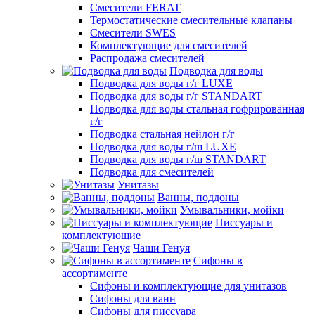
Смесители FERAT
Термостатические смесительные клапаны
Смесители SWES
Комплектующие для смесителей
Распродажа смесителей
Подводка для воды
Подводка для воды г/г LUXE
Подводка для воды г/г STANDART
Подводка для воды стальная гофрированная
г/г
Подводка стальная нейлон г/г
Подводка для воды г/ш LUXE
Подводка для воды г/ш STANDART
Подводка для смесителей
Унитазы
Ванны, поддоны
Умывальники, мойки
Писсуары и
комплектующие
Чаши Генуя
Сифоны в
ассортименте
Сифоны и комплектующие для унитазов
Сифоны для ванн
Сифоны для писсуара