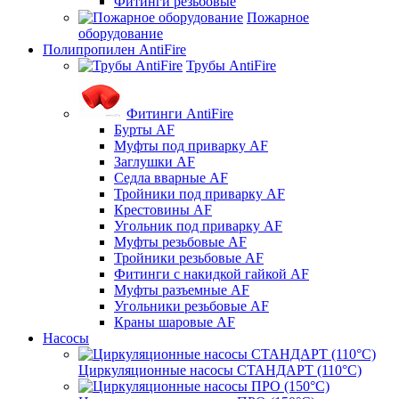
Фитинги резьбовые
Пожарное
оборудование
Полипропилен AntiFire
Трубы AntiFire
Фитинги AntiFire
Бурты AF
Муфты под приварку AF
Заглушки AF
Седла вварные AF
Тройники под приварку AF
Крестовины AF
Угольник под приварку AF
Муфты резьбовые AF
Тройники резьбовые AF
Фитинги с накидкой гайкой AF
Муфты разъемные AF
Угольники резьбовые AF
Краны шаровые AF
Насосы
Циркуляционные насосы СТАНДАРТ (110°C)