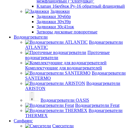
межфланцевый ("хлопушка)"
Клапан 16кч9нж Ру-16 обратный фланцевый
Задвижки
Задвижки 30ч6бр
Задвижки 30ч39р
Задвижки 30с41нж
Затворы дисковые поворотные
Водонагреватели
Водонагреватели
ATLANTIC
Проточные
водонагреватели
Комплектующие для водонагревателей
Водонагреватели
SANTERMO
Водонагреватели
ARISTON
Водонагреватели OASIS
Водонагреватели Ferat
Водонагреватели
THERMEX
Санфаянс
Смесители