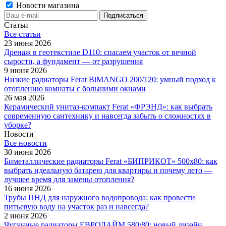
Новости магазина
Статьи
Все cтатьи
23 июня 2026
Дренаж в геотекстиле D110: спасаем участок от вечной
сырости, а фундамент — от разрушения
9 июня 2026
Низкие радиаторы Ferat BiMANGO 200/120: умный подход к
отоплению комнаты с большими окнами
26 мая 2026
Керамический унитаз-компакт Ferat «ФРЭНД»: как выбрать
современную сантехнику и навсегда забыть о сложностях в
уборке?
Новости
Все новости
30 июня 2026
Биметаллические радиаторы Ferat «БИПРИКОТ» 500x80: как
выбрать идеальную батарею для квартиры и почему лето —
лучшее время для замены отопления?
16 июня 2026
Трубы ПНД для наружного водопровода: как провести
питьевую воду на участок раз и навсегда?
2 июня 2026
Чугунные радиаторы ЕВРОЛАЙМ 580/80: новый дизайн