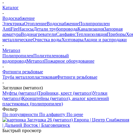
-
Каталог
-
Водоснабжение
Электрика
Отопление
Водоснабжение
Полипропилен
AntiFire
Насосы
Детали трубопровода
Канализация
Запорная
арматура
Водонагреватели
Санфаянс
Теплоизоляция
Приборы
Хо
металлические
Очистка воды
Хозтовары
Акции и распродажи
-
Метапол
Полипропилен
Полиэтиленовый
водопровод
Метапол
Пожарное оборудование
-
Фитинги резьбовые
Труба металлопластиковая
Фитинги резьбовые
-
Заглушки (метапол)
Муфты (метапол)
Тройники, крест (метапол)
Уголки
(метапол)
Кронштейны (метапол), аналог креплений
пластиковых (полипропилен)
Фильтр
По популярности
По алфавиту
По цене
Быстрый просмотр