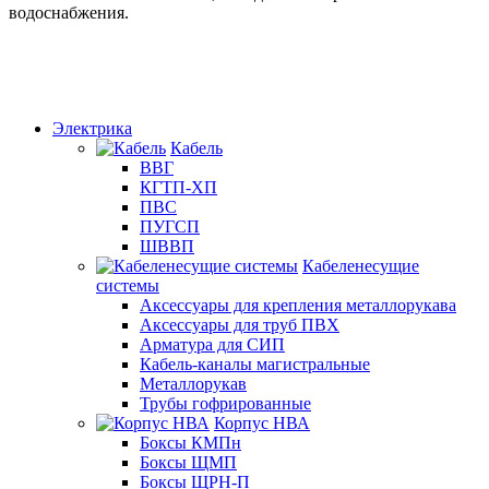
водоснабжения.
Электрика
Кабель
ВВГ
КГТП-ХП
ПВС
ПУГСП
ШВВП
Кабеленесущие
системы
Аксессуары для крепления металлорукава
Аксессуары для труб ПВХ
Арматура для СИП
Кабель-каналы магистральные
Металлорукав
Трубы гофрированные
Корпус НВА
Боксы КМПн
Боксы ЩМП
Боксы ЩРН-П