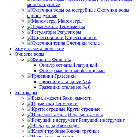
многоструйные
Счетчики воды
одноструйные
Манометры
Термометры
Регуляторы
Опрессовщики
Счетчики тепла
Хомуты металлические
Очистка воды
Фильтры
Фильтр сетчатый латунный
Фильтр магнитный фланцевый
Грязевики
Грязевики стальные № 4
Грязевики стальные № 6
Хозтовары
Баки, емкости
Герметики
Круги отрезные
Пена монтажная
Режущий инструмент
Электроды
Ключи трубные
Перчатки