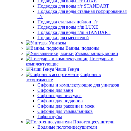
Подводка для воды г/г LUXE
Подводка для воды г/г STANDART
Подводка для воды стальная гофрированная
г/г
Подводка стальная нейлон г/г
Подводка для воды г/ш LUXE
Подводка для воды г/ш STANDART
Подводка для смесителей
Унитазы
Ванны, поддоны
Умывальники, мойки
Писсуары и
комплектующие
Чаши Генуя
Сифоны в
ассортименте
Сифоны и комплектующие для унитазов
Сифоны для ванн
Сифоны для писсуара
Сифоны для поддонов
Сифоны для раковин и моек
Сифоны для умывальников
Гофротрубы
Полотенцесушители
Водяные полотенцесушители