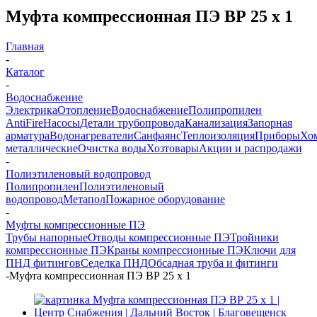
Муфта компрессионная ПЭ ВР 25 х 1
Главная
-
Каталог
-
Водоснабжение
Электрика
Отопление
Водоснабжение
Полипропилен
AntiFire
Насосы
Детали трубопровода
Канализация
Запорная
арматура
Водонагреватели
Санфаянс
Теплоизоляция
Приборы
Хо
металлические
Очистка воды
Хозтовары
Акции и распродажи
-
Полиэтиленовый водопровод
Полипропилен
Полиэтиленовый
водопровод
Метапол
Пожарное оборудование
-
Муфты компрессионные ПЭ
Трубы напорные
Отводы компрессионные ПЭ
Тройники
компрессионные ПЭ
Краны компрессионные ПЭ
Ключи для
ПНД фитингов
Седелка ПНД
Обсадная труба и фитинги
-
Муфта компрессионная ПЭ ВР 25 х 1