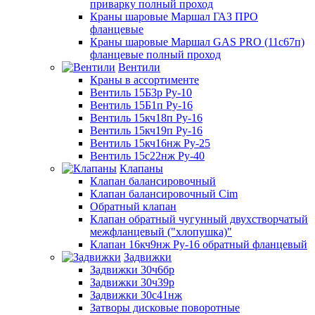
приварку полный проход
Краны шаровые Маршал ГАЗ ПРО
фланцевые
Краны шаровые Маршал GAS PRO (11с67п)
фланцевые полный проход
Вентили
Краны в ассортименте
Вентиль 15Б3р Ру-10
Вентиль 15Б1п Ру-16
Вентиль 15кч18п Ру-16
Вентиль 15кч19п Ру-16
Вентиль 15кч16нж Ру-25
Вентиль 15с22нж Ру-40
Клапаны
Клапан балансировочный
Клапан балансировочный Cim
Обратный клапан
Клапан обратный чугунный двухстворчатый
межфланцевый ("хлопушка)"
Клапан 16кч9нж Ру-16 обратный фланцевый
Задвижки
Задвижки 30ч6бр
Задвижки 30ч39р
Задвижки 30с41нж
Затворы дисковые поворотные