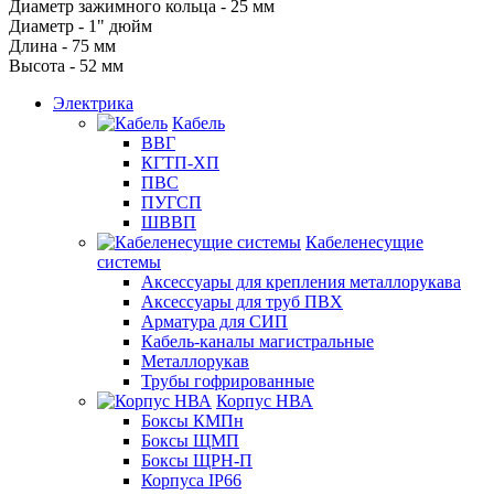
Диаметр зажимного кольца - 25 мм
Диаметр - 1" дюйм
Длина - 75 мм
Высота - 52 мм
Электрика
Кабель
ВВГ
КГТП-ХП
ПВС
ПУГСП
ШВВП
Кабеленесущие
системы
Аксессуары для крепления металлорукава
Аксессуары для труб ПВХ
Арматура для СИП
Кабель-каналы магистральные
Металлорукав
Трубы гофрированные
Корпус НВА
Боксы КМПн
Боксы ЩМП
Боксы ЩРН-П
Корпуса IP66