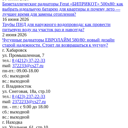
Биметаллические радиаторы Ferat «БИПРИКОТ» 500x80: как
выбрать идеальную батарею для квартиры и почему лето —
лучшее время для замены отопления?
16 июня 2026
Трубы ПНД для наружного водопровода: как провести
питьевую воду на участок раз и навсегда?
2 июня 2026
Чугунные радиаторы ЕВРОЛАЙМ 580/80: новый дизайн
старой надежности. Стоит ли возвращаться к чугуну?
г. Хабаровск
ул. Промышленная, 7
тел.:
8 (4212) 37-22-33
mail:
372233@cs27.ru
пн-пт.: 09.00-18.00
сб.: выходной
вс.: выходной
г. Владивосток
ул. Снеговая, 18а, стр.10
тел.:
8 (423) 237-22-33
mail:
2372233@cs27.ru
пн. - пт.: с 9.00 до 18.00
сб.: выходной
вс.: выходной
г. Находка
ул. Угольная, 61, стр.10