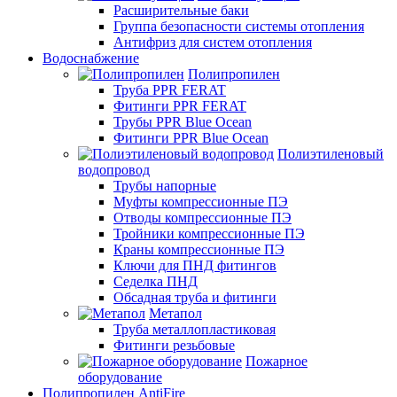
Расширительные баки
Группа безопасности системы отопления
Антифриз для систем отопления
Водоснабжение
Полипропилен
Труба PPR FERAT
Фитинги PPR FERAT
Трубы PPR Blue Ocean
Фитинги PPR Blue Ocean
Полиэтиленовый
водопровод
Трубы напорные
Муфты компрессионные ПЭ
Отводы компрессионные ПЭ
Тройники компрессионные ПЭ
Краны компрессионные ПЭ
Ключи для ПНД фитингов
Седелка ПНД
Обсадная труба и фитинги
Метапол
Труба металлопластиковая
Фитинги резьбовые
Пожарное
оборудование
Полипропилен AntiFire