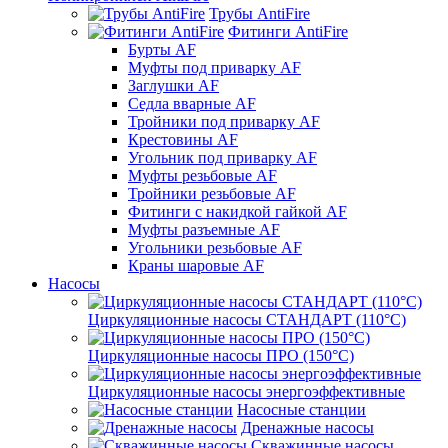
Трубы AntiFire
Фитинги AntiFire
Бурты AF
Муфты под приварку AF
Заглушки AF
Седла вварные AF
Тройники под приварку AF
Крестовины AF
Угольник под приварку AF
Муфты резьбовые AF
Тройники резьбовые AF
Фитинги с накидкой гайкой AF
Муфты разъемные AF
Угольники резьбовые AF
Краны шаровые AF
Насосы
Циркуляционные насосы СТАНДАРТ (110°C)
Циркуляционные насосы ПРО (150°C)
Циркуляционные насосы энергоэффективные
Насосные станции
Дренажные насосы
Скважинные насосы