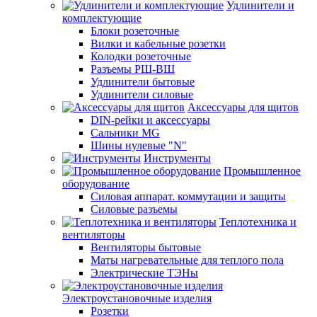
Удлинители и
комплектующие
Блоки розеточные
Вилки и кабельные розетки
Колодки розеточные
Разъемы РШ-ВШ
Удлинители бытовые
Удлинители силовые
Аксессуары для щитов
DIN-рейки и аксессуары
Сальники MG
Шины нулевые "N"
Инструменты
Промышленное
оборудование
Силовая аппарат. коммутации и защиты
Силовые разъемы
Теплотехника и
вентиляторы
Вентиляторы бытовые
Маты нагревательные для теплого пола
Электрические ТЭНы
Электроустановочные изделия
Розетки