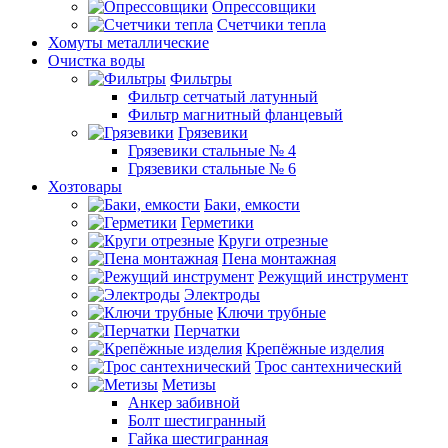
Опрессовщики
Счетчики тепла
Хомуты металлические
Очистка воды
Фильтры
Фильтр сетчатый латунный
Фильтр магнитный фланцевый
Грязевики
Грязевики стальные № 4
Грязевики стальные № 6
Хозтовары
Баки, емкости
Герметики
Круги отрезные
Пена монтажная
Режущий инструмент
Электроды
Ключи трубные
Перчатки
Крепёжные изделия
Трос сантехнический
Метизы
Анкер забивной
Болт шестигранный
Гайка шестигранная