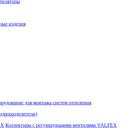
нтиляторы
ные изделия
рудование для монтажа систем отопления
идроразделители)
Коллекторы с регулирующими вентилями VALFEX