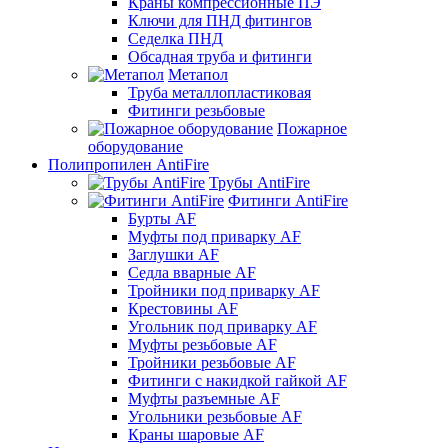
Краны компрессионные ПЭ
Ключи для ПНД фитингов
Седелка ПНД
Обсадная труба и фитинги
Метапол
Труба металлопластиковая
Фитинги резьбовые
Пожарное
оборудование
Полипропилен AntiFire
Трубы AntiFire
Фитинги AntiFire
Бурты AF
Муфты под приварку AF
Заглушки AF
Седла вварные AF
Тройники под приварку AF
Крестовины AF
Угольник под приварку AF
Муфты резьбовые AF
Тройники резьбовые AF
Фитинги с накидкой гайкой AF
Муфты разъемные AF
Угольники резьбовые AF
Краны шаровые AF