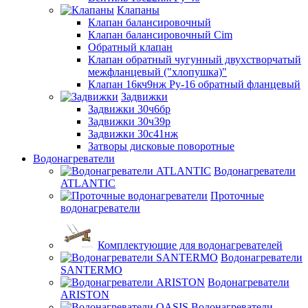
Клапаны
Клапан балансировочный
Клапан балансировочный Cim
Обратный клапан
Клапан обратный чугунный двухстворчатый
межфланцевый ("хлопушка)"
Клапан 16кч9нж Ру-16 обратный фланцевый
Задвижки
Задвижки 30ч6бр
Задвижки 30ч39р
Задвижки 30с41нж
Затворы дисковые поворотные
Водонагреватели
Водонагреватели
ATLANTIC
Проточные
водонагреватели
Комплектующие для водонагревателей
Водонагреватели
SANTERMO
Водонагреватели
ARISTON
Водонагреватели