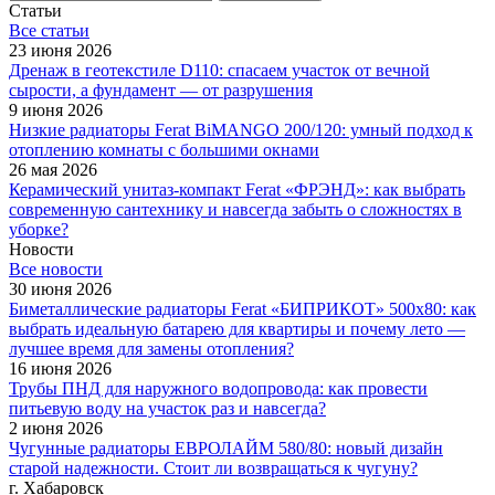
Статьи
Все cтатьи
23 июня 2026
Дренаж в геотекстиле D110: спасаем участок от вечной
сырости, а фундамент — от разрушения
9 июня 2026
Низкие радиаторы Ferat BiMANGO 200/120: умный подход к
отоплению комнаты с большими окнами
26 мая 2026
Керамический унитаз-компакт Ferat «ФРЭНД»: как выбрать
современную сантехнику и навсегда забыть о сложностях в
уборке?
Новости
Все новости
30 июня 2026
Биметаллические радиаторы Ferat «БИПРИКОТ» 500x80: как
выбрать идеальную батарею для квартиры и почему лето —
лучшее время для замены отопления?
16 июня 2026
Трубы ПНД для наружного водопровода: как провести
питьевую воду на участок раз и навсегда?
2 июня 2026
Чугунные радиаторы ЕВРОЛАЙМ 580/80: новый дизайн
старой надежности. Стоит ли возвращаться к чугуну?
г. Хабаровск