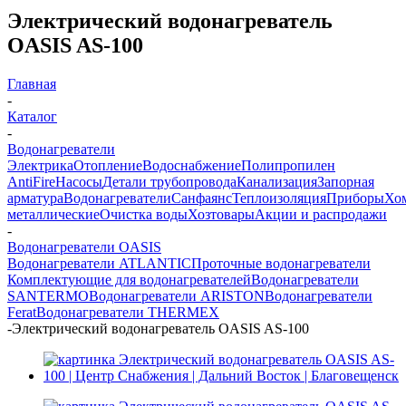
Электрический водонагреватель
OASIS AS-100
Главная
-
Каталог
-
Водонагреватели
Электрика
Отопление
Водоснабжение
Полипропилен
AntiFire
Насосы
Детали трубопровода
Канализация
Запорная
арматура
Водонагреватели
Санфаянс
Теплоизоляция
Приборы
Хо
металлические
Очистка воды
Хозтовары
Акции и распродажи
-
Водонагреватели OASIS
Водонагреватели ATLANTIC
Проточные водонагреватели
Комплектующие для водонагревателей
Водонагреватели
SANTERMO
Водонагреватели ARISTON
Водонагреватели
Ferat
Водонагреватели THERMEX
-
Электрический водонагреватель OASIS AS-100