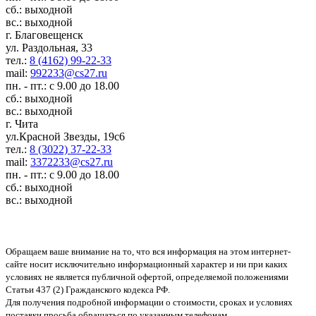
сб.: выходной
вс.: выходной
г. Благовещенск
ул. Раздольная, 33
тел.:
8 (4162) 99-22-33
mail:
992233@cs27.ru
пн. - пт.: с 9.00 до 18.00
сб.: выходной
вс.: выходной
г. Чита
ул.Красной Звезды, 19с6
тел.:
8 (3022) 37-22-33
mail:
3372233@cs27.ru
пн. - пт.: с 9.00 до 18.00
сб.: выходной
вс.: выходной
Обращаем ваше внимание на то, что вся информация на этом интернет-
сайте носит исключительно информационный характер и ни при каких
условиях не является публичной офертой, определяемой положениями
Статьи 437 (2) Гражданского кодекса РФ.
Для получения подробной информации о стоимости, сроках и условиях
поставки просьба обращаться по указанным телефонам.