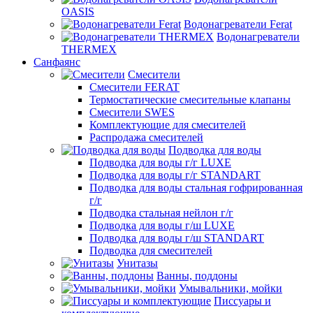
OASIS
Водонагреватели Ferat
Водонагреватели
THERMEX
Санфаянс
Смесители
Смесители FERAT
Термостатические смесительные клапаны
Смесители SWES
Комплектующие для смесителей
Распродажа смесителей
Подводка для воды
Подводка для воды г/г LUXE
Подводка для воды г/г STANDART
Подводка для воды стальная гофрированная
г/г
Подводка стальная нейлон г/г
Подводка для воды г/ш LUXE
Подводка для воды г/ш STANDART
Подводка для смесителей
Унитазы
Ванны, поддоны
Умывальники, мойки
Писсуары и