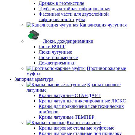
Дренаж в геотекстиле
Труба двухстойная гофрированная
Фасонные части для двухслойной
гофрированной трубы
Канализация чугунная
Люки, дождеприемники
Люки ВЧШГ
Люки чугунные
Люки полимерные
Дождеприемники
Противопожарные
муфты
Запорная арматура
Краны шаровые
латунные
Краны латунные СТАНДАРТ
Краны латунные никелированные ЛЮКС
Краны для подключения сантехнических
приборов
Краны латунные ТЕМПЕР
Краны стальные
Краны шаровые стальные муфтовые
Краны шаровые стальные под приварку