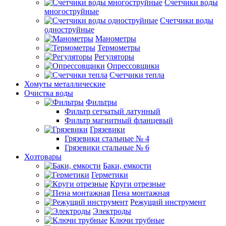
Счетчики воды
многоструйные
Счетчики воды
одноструйные
Манометры
Термометры
Регуляторы
Опрессовщики
Счетчики тепла
Хомуты металлические
Очистка воды
Фильтры
Фильтр сетчатый латунный
Фильтр магнитный фланцевый
Грязевики
Грязевики стальные № 4
Грязевики стальные № 6
Хозтовары
Баки, емкости
Герметики
Круги отрезные
Пена монтажная
Режущий инструмент
Электроды
Ключи трубные