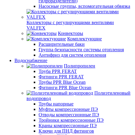
гидроразделители)
Насосные группы, вспомогательная обвязка
Коллекторы с регулирующими вентилями
VALFEX
Конвекторы
Комплектующие
Расширительные баки
Группа безопасности системы отопления
Антифриз для систем отопления
Водоснабжение
Полипропилен
Труба PPR FERAT
Фитинги PPR FERAT
Трубы PPR Blue Ocean
Фитинги PPR Blue Ocean
Полиэтиленовый
водопровод
Трубы напорные
Муфты компрессионные ПЭ
Отводы компрессионные ПЭ
Тройники компрессионные ПЭ
Краны компрессионные ПЭ
Ключи для ПНД фитингов