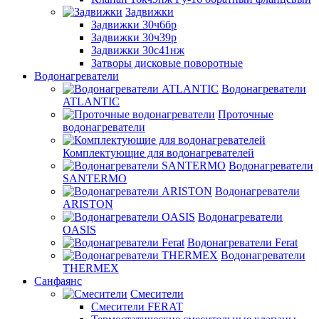
Задвижки
Задвижки 30ч6бр
Задвижки 30ч39р
Задвижки 30с41нж
Затворы дисковые поворотные
Водонагреватели
Водонагреватели
ATLANTIC
Проточные
водонагреватели
Комплектующие для водонагревателей
Водонагреватели
SANTERMO
Водонагреватели
ARISTON
Водонагреватели
OASIS
Водонагреватели Ferat
Водонагреватели
THERMEX
Санфаянс
Смесители
Смесители FERAT