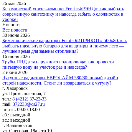
26 мая 2026
Керамический унитаз-компакт Ferat «ФРЭНД»: как выбрать
современную сантехнику и навсегда забыть о сложностях в
уборке?
Новости
Все новости
30 июня 2026
Биметаллические радиаторы Ferat «БИПРИКОТ» 500x80: как
выбрать идеальную батарею для квартиры и почему лето —
лучшее время для замены отопления?
16 июня 2026
Трубы ПНД для наружного водопровода: как провести
питьевую воду на участок раз и навсегда?
2 июня 2026
Чугунные радиаторы ЕВРОЛАЙМ 580/80: новый дизайн
старой надежности. Стоит ли возвращаться к чугуну?
г. Хабаровск
ул. Промышленная, 7
тел.:
8 (4212) 37-22-33
mail:
372233@cs27.ru
пн-пт.: 09.00-18.00
сб.: выходной
вс.: выходной
г. Владивосток
ул. Снеговая, 18а, стр.10