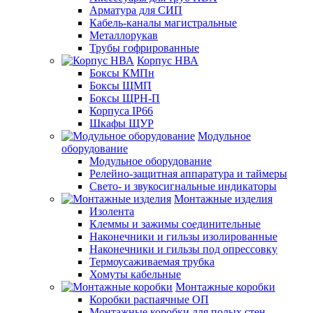
Арматура для СИП
Кабель-каналы магистральные
Металлорукав
Трубы гофрированные
Корпус НВА
Боксы КМПн
Боксы ЩМП
Боксы ЩРН-П
Корпуса IP66
Шкафы ЩУР
Модульное
оборудование
Модульное оборудование
Релейно-защитная аппаратура и таймеры
Свето- и звукосигнальные индикаторы
Монтажные изделия
Изолента
Клеммы и зажимы соединительные
Наконечники и гильзы изолированные
Наконечники и гильзы под опрессовку
Термоусаживаемая трубка
Хомуты кабельные
Монтажные коробки
Коробки распаячные ОП
Монтажные коробки для полых стен