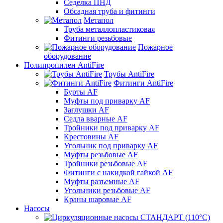
Седелка ПНД
Обсадная труба и фитинги
Метапол
Труба металлопластиковая
Фитинги резьбовые
Пожарное
оборудование
Полипропилен AntiFire
Трубы AntiFire
Фитинги AntiFire
Бурты AF
Муфты под приварку AF
Заглушки AF
Седла вварные AF
Тройники под приварку AF
Крестовины AF
Угольник под приварку AF
Муфты резьбовые AF
Тройники резьбовые AF
Фитинги с накидкой гайкой AF
Муфты разъемные AF
Угольники резьбовые AF
Краны шаровые AF
Насосы