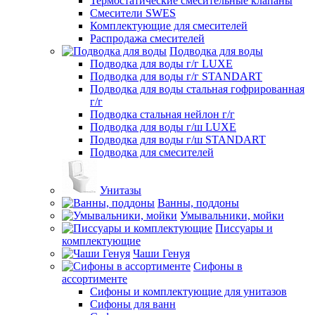
Термостатические смесительные клапаны
Смесители SWES
Комплектующие для смесителей
Распродажа смесителей
Подводка для воды
Подводка для воды г/г LUXE
Подводка для воды г/г STANDART
Подводка для воды стальная гофрированная
г/г
Подводка стальная нейлон г/г
Подводка для воды г/ш LUXE
Подводка для воды г/ш STANDART
Подводка для смесителей
Унитазы
Ванны, поддоны
Умывальники, мойки
Писсуары и
комплектующие
Чаши Генуя
Сифоны в
ассортименте
Сифоны и комплектующие для унитазов
Сифоны для ванн