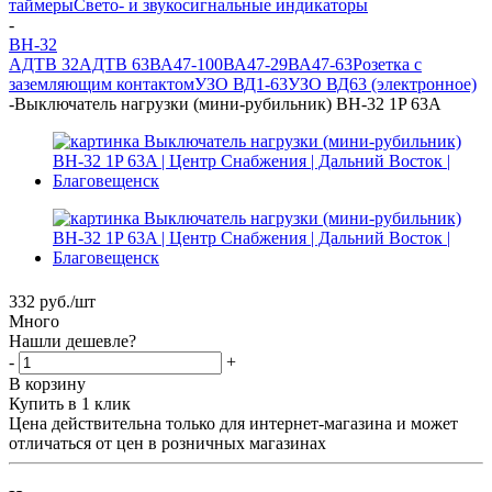
таймеры
Свето- и звукосигнальные индикаторы
-
ВН-32
АДТВ 32
АДТВ 63
ВА47-100
ВА47-29
ВА47-63
Розетка с
заземляющим контактом
УЗО ВД1-63
УЗО ВД63 (электронное)
-
Выключатель нагрузки (мини-рубильник) ВН-32 1P 63A
332
руб.
/шт
Много
Нашли дешевле?
-
+
В корзину
Купить в 1 клик
Цена действительна только для интернет-магазина и может
отличаться от цен в розничных магазинах