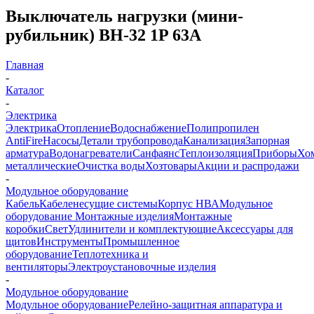
Выключатель нагрузки (мини-
рубильник) ВН-32 1P 63A
Главная
-
Каталог
-
Электрика
Электрика
Отопление
Водоснабжение
Полипропилен
AntiFire
Насосы
Детали трубопровода
Канализация
Запорная
арматура
Водонагреватели
Санфаянс
Теплоизоляция
Приборы
Хо
металлические
Очистка воды
Хозтовары
Акции и распродажи
-
Модульное оборудование
Кабель
Кабеленесущие системы
Корпус НВА
Модульное
оборудование
Монтажные изделия
Монтажные
коробки
Свет
Удлинители и комплектующие
Аксессуары для
щитов
Инструменты
Промышленное
оборудование
Теплотехника и
вентиляторы
Электроустановочные изделия
-
Модульное оборудование
Модульное оборудование
Релейно-защитная аппаратура и