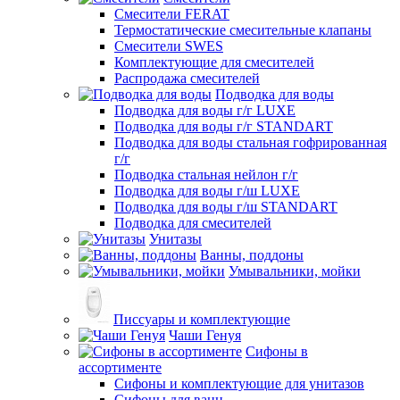
Смесители FERAT
Термостатические смесительные клапаны
Смесители SWES
Комплектующие для смесителей
Распродажа смесителей
Подводка для воды
Подводка для воды г/г LUXE
Подводка для воды г/г STANDART
Подводка для воды стальная гофрированная
г/г
Подводка стальная нейлон г/г
Подводка для воды г/ш LUXE
Подводка для воды г/ш STANDART
Подводка для смесителей
Унитазы
Ванны, поддоны
Умывальники, мойки
Писсуары и комплектующие
Чаши Генуя
Сифоны в
ассортименте
Сифоны и комплектующие для унитазов
Сифоны для ванн