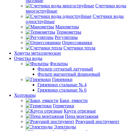
бытовые
Счетчики воды
многоструйные
Счетчики воды
одноструйные
Манометры
Термометры
Регуляторы
Опрессовщики
Счетчики тепла
Хомуты металлические
Очистка воды
Фильтры
Фильтр сетчатый латунный
Фильтр магнитный фланцевый
Грязевики
Грязевики стальные № 4
Грязевики стальные № 6
Хозтовары
Баки, емкости
Герметики
Круги отрезные
Пена монтажная
Режущий инструмент
Электроды