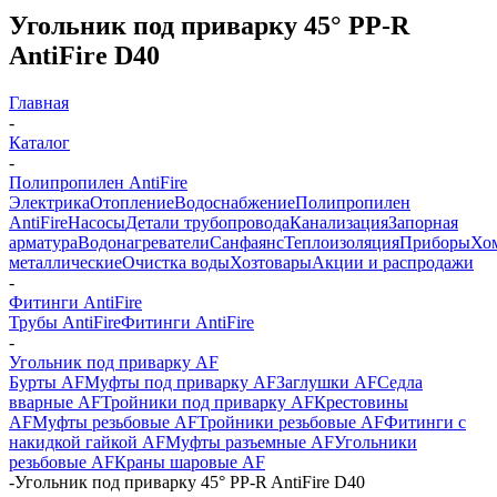
Угольник под приварку 45° PP-R
AntiFire D40
Главная
-
Каталог
-
Полипропилен AntiFire
Электрика
Отопление
Водоснабжение
Полипропилен
AntiFire
Насосы
Детали трубопровода
Канализация
Запорная
арматура
Водонагреватели
Санфаянс
Теплоизоляция
Приборы
Хо
металлические
Очистка воды
Хозтовары
Акции и распродажи
-
Фитинги AntiFire
Трубы AntiFire
Фитинги AntiFire
-
Угольник под приварку AF
Бурты AF
Муфты под приварку AF
Заглушки AF
Седла
вварные AF
Тройники под приварку AF
Крестовины
AF
Муфты резьбовые AF
Тройники резьбовые AF
Фитинги с
накидкой гайкой AF
Муфты разъемные AF
Угольники
резьбовые AF
Краны шаровые AF
-
Угольник под приварку 45° PP-R AntiFire D40