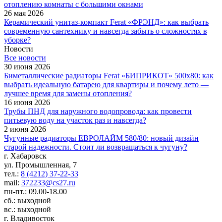
отоплению комнаты с большими окнами
26 мая 2026
Керамический унитаз-компакт Ferat «ФРЭНД»: как выбрать
современную сантехнику и навсегда забыть о сложностях в
уборке?
Новости
Все новости
30 июня 2026
Биметаллические радиаторы Ferat «БИПРИКОТ» 500x80: как
выбрать идеальную батарею для квартиры и почему лето —
лучшее время для замены отопления?
16 июня 2026
Трубы ПНД для наружного водопровода: как провести
питьевую воду на участок раз и навсегда?
2 июня 2026
Чугунные радиаторы ЕВРОЛАЙМ 580/80: новый дизайн
старой надежности. Стоит ли возвращаться к чугуну?
г. Хабаровск
ул. Промышленная, 7
тел.:
8 (4212) 37-22-33
mail:
372233@cs27.ru
пн-пт.: 09.00-18.00
сб.: выходной
вс.: выходной
г. Владивосток