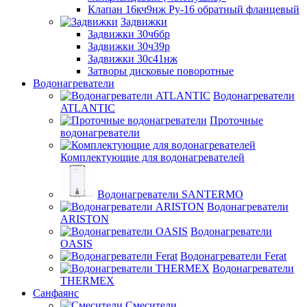
Клапан 16кч9нж Ру-16 обратный фланцевый
Задвижки
Задвижки 30ч6бр
Задвижки 30ч39р
Задвижки 30с41нж
Затворы дисковые поворотные
Водонагреватели
Водонагреватели
ATLANTIC
Проточные
водонагреватели
Комплектующие для водонагревателей
Водонагреватели SANTERMO
Водонагреватели
ARISTON
Водонагреватели
OASIS
Водонагреватели Ferat
Водонагреватели
THERMEX
Санфаянс
Смесители