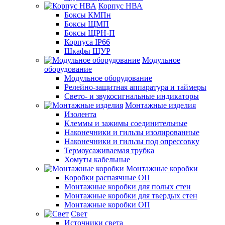
Корпус НВА
Боксы КМПн
Боксы ЩМП
Боксы ЩРН-П
Корпуса IP66
Шкафы ЩУР
Модульное
оборудование
Модульное оборудование
Релейно-защитная аппаратура и таймеры
Свето- и звукосигнальные индикаторы
Монтажные изделия
Изолента
Клеммы и зажимы соединительные
Наконечники и гильзы изолированные
Наконечники и гильзы под опрессовку
Термоусаживаемая трубка
Хомуты кабельные
Монтажные коробки
Коробки распаячные ОП
Монтажные коробки для полых стен
Монтажные коробки для твердых стен
Монтажные коробки ОП
Свет
Источники света