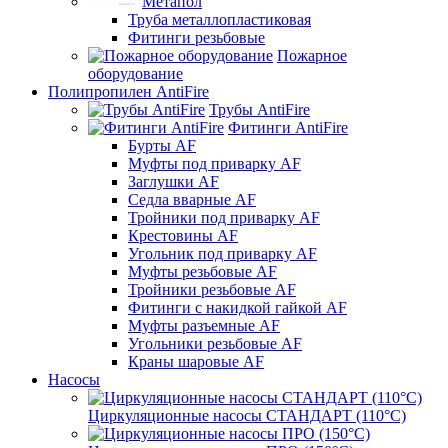
Метапол
Труба металлопластиковая
Фитинги резьбовые
Пожарное
оборудование
Полипропилен AntiFire
Трубы AntiFire
Фитинги AntiFire
Бурты AF
Муфты под приварку AF
Заглушки AF
Седла вварные AF
Тройники под приварку AF
Крестовины AF
Угольник под приварку AF
Муфты резьбовые AF
Тройники резьбовые AF
Фитинги с накидкой гайкой AF
Муфты разъемные AF
Угольники резьбовые AF
Краны шаровые AF
Насосы
Циркуляционные насосы СТАНДАРТ (110°C)