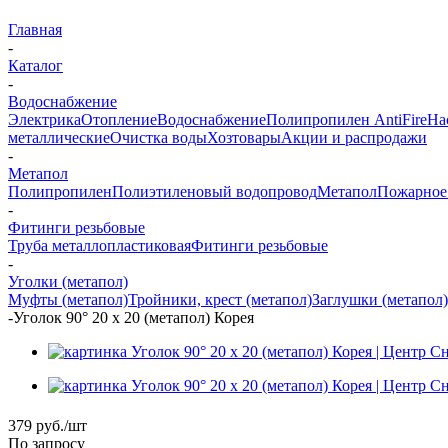
Главная
-
Каталог
-
Водоснабжение
Электрика
Отопление
Водоснабжение
Полипропилен AntiFire
На
металлические
Очистка воды
Хозтовары
Акции и распродажи
-
Метапол
Полипропилен
Полиэтиленовый водопровод
Метапол
Пожарное
-
Фитинги резьбовые
Труба металлопластиковая
Фитинги резьбовые
-
Уголки (метапол)
Муфты (метапол)
Тройники, крест (метапол)
Заглушки (метапол)
-
Уголок 90° 20 х 20 (метапол) Корея
379
руб.
/шт
По запросу