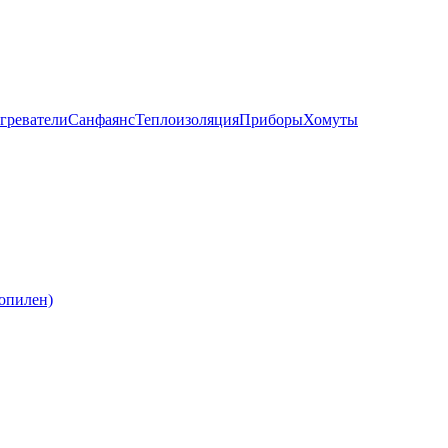
греватели
Санфаянс
Теплоизоляция
Приборы
Хомуты
опилен)