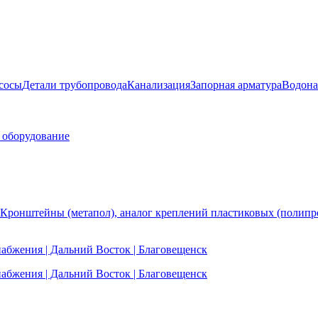
сосы
Детали трубопровода
Канализация
Запорная арматура
Водона
 оборудование
Кронштейны (метапол), аналог креплений пластиковых (полипр