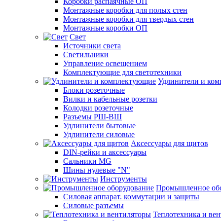
Коробки распаячные ОП
Монтажные коробки для полых стен
Монтажные коробки для твердых стен
Монтажные коробки ОП
Свет
Источники света
Светильники
Управление освещением
Комплектующие для светотехники
Удлинители и ко
Блоки розеточные
Вилки и кабельные розетки
Колодки розеточные
Разъемы РШ-ВШ
Удлинители бытовые
Удлинители силовые
Аксессуары для щитов
DIN-рейки и аксессуары
Сальники MG
Шины нулевые "N"
Инструменты
Промышленное об
Силовая аппарат. коммутации и защиты
Силовые разъемы
Теплотехника и ве