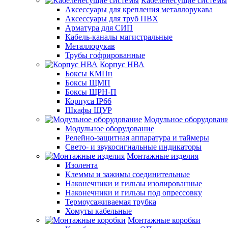
Кабеленесущие системы
Аксессуары для крепления металлорукава
Аксессуары для труб ПВХ
Арматура для СИП
Кабель-каналы магистральные
Металлорукав
Трубы гофрированные
Корпус НВА
Боксы КМПн
Боксы ЩМП
Боксы ЩРН-П
Корпуса IP66
Шкафы ЩУР
Модульное оборудован
Модульное оборудование
Релейно-защитная аппаратура и таймеры
Свето- и звукосигнальные индикаторы
Монтажные изделия
Изолента
Клеммы и зажимы соединительные
Наконечники и гильзы изолированные
Наконечники и гильзы под опрессовку
Термоусаживаемая трубка
Хомуты кабельные
Монтажные коробки