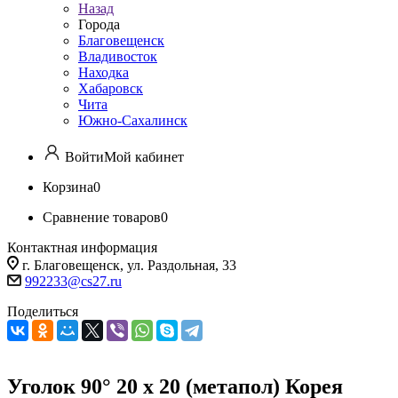
Назад
Города
Благовещенск
Владивосток
Находка
Хабаровск
Чита
Южно-Сахалинск
Войти
Мой кабинет
Корзина
0
Сравнение товаров
0
Контактная информация
г. Благовещенск, ул. Раздольная, 33
992233@cs27.ru
Поделиться
Уголок 90° 20 х 20 (метапол) Корея