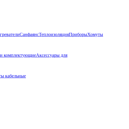
греватели
Санфаянс
Теплоизоляция
Приборы
Хомуты
 и комплектующие
Аксессуары для
ы кабельные