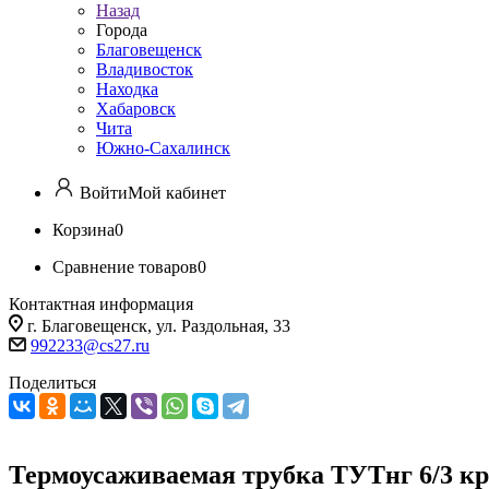
Назад
Города
Благовещенск
Владивосток
Находка
Хабаровск
Чита
Южно-Сахалинск
Войти
Мой кабинет
Корзина
0
Сравнение товаров
0
Контактная информация
г. Благовещенск, ул. Раздольная, 33
992233@cs27.ru
Поделиться
Термоусаживаемая трубка ТУТнг 6/3 кр