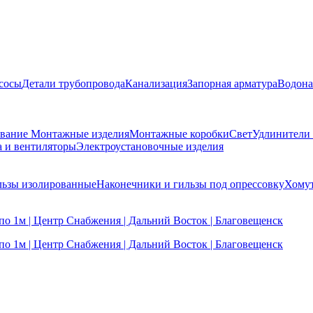
сосы
Детали трубопровода
Канализация
Запорная арматура
Водона
ование
Монтажные изделия
Монтажные коробки
Свет
Удлинители
а и вентиляторы
Электроустановочные изделия
льзы изолированные
Наконечники и гильзы под опрессовку
Хомут