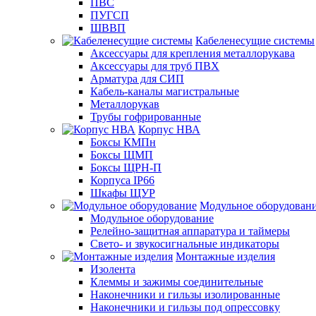
ПВС
ПУГСП
ШВВП
Кабеленесущие системы
Аксессуары для крепления металлорукава
Аксессуары для труб ПВХ
Арматура для СИП
Кабель-каналы магистральные
Металлорукав
Трубы гофрированные
Корпус НВА
Боксы КМПн
Боксы ЩМП
Боксы ЩРН-П
Корпуса IP66
Шкафы ЩУР
Модульное оборудован
Модульное оборудование
Релейно-защитная аппаратура и таймеры
Свето- и звукосигнальные индикаторы
Монтажные изделия
Изолента
Клеммы и зажимы соединительные
Наконечники и гильзы изолированные
Наконечники и гильзы под опрессовку