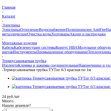
Главная
-
Каталог
-
Электрика
Электрика
Отопление
Водоснабжение
Полипропилен AntiFire
На
металлические
Очистка воды
Хозтовары
Акции и распродажи
-
Монтажные изделия
Кабель
Кабеленесущие системы
Корпус НВА
Модульное оборуд
щитов
Инструменты
Промышленное оборудование
Теплотехник
-
Термоусаживаемая трубка
Изолента
Клеммы и зажимы соединительные
Наконечники и ги
-
Термоусаживаемая трубка ТУТнг 6/3 красная по 1м
24
руб.
/шт
Много
Нашли дешевле?
-
+