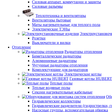
Силовая аппарат. коммутации и защиты
Силовые разъемы
Теплотехника и вентиляторы
Вентиляторы бытовые
Маты нагревательные для теплого пола
Электрические ТЭНы
Электроустановоч
Розетки
Выключатели и вилки
Отопление
Радиаторы отопления
Биметаллические радиаторы
Алюминиевые радиаторы
Чугунные радиаторы отопления
Комплектующие для радиаторов
Электрические котлы
Газовые котлы HUBERT
Теплые полы
Теплые водяные полы
Секции нагревательные кабельные
Обо
Гидравлические коллекторы
Гидравлические разделители (гидрострелки, г
Насосные группы, вспомогательная обвязка