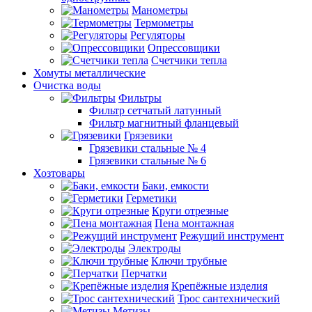
Манометры
Термометры
Регуляторы
Опрессовщики
Счетчики тепла
Хомуты металлические
Очистка воды
Фильтры
Фильтр сетчатый латунный
Фильтр магнитный фланцевый
Грязевики
Грязевики стальные № 4
Грязевики стальные № 6
Хозтовары
Баки, емкости
Герметики
Круги отрезные
Пена монтажная
Режущий инструмент
Электроды
Ключи трубные
Перчатки
Крепёжные изделия
Трос сантехнический
Метизы