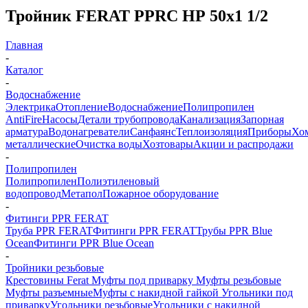
Тройник FERAT PPRC НР 50х1 1/2
Главная
-
Каталог
-
Водоснабжение
Электрика
Отопление
Водоснабжение
Полипропилен
AntiFire
Насосы
Детали трубопровода
Канализация
Запорная
арматура
Водонагреватели
Санфаянс
Теплоизоляция
Приборы
Хо
металлические
Очистка воды
Хозтовары
Акции и распродажи
-
Полипропилен
Полипропилен
Полиэтиленовый
водопровод
Метапол
Пожарное оборудование
-
Фитинги PPR FERAT
Труба PPR FERAT
Фитинги PPR FERAT
Трубы PPR Blue
Ocean
Фитинги PPR Blue Ocean
-
Тройники резьбовые
Крестовины Ferat
Муфты под приварку
Муфты резьбовые
Муфты разъемные
Муфты с накидной гайкой
Угольники под
приварку
Угольники резьбовые
Угольники с накидной