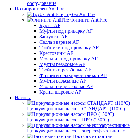
оборудование
Полипропилен AntiFire
Трубы AntiFire
Фитинги AntiFire
Бурты AF
Муфты под приварку AF
Заглушки AF
Седла вварные AF
Тройники под приварку AF
Крестовины AF
Угольник под приварку AF
Муфты резьбовые AF
Тройники резьбовые AF
Фитинги с накидкой гайкой AF
Муфты разъемные AF
Угольники резьбовые AF
Краны шаровые AF
Насосы
Циркуляционные насосы СТАНДАРТ (110°C)
Циркуляционные насосы ПРО (150°C)
Циркуляционные насосы энергоэффективные
Насосные станции