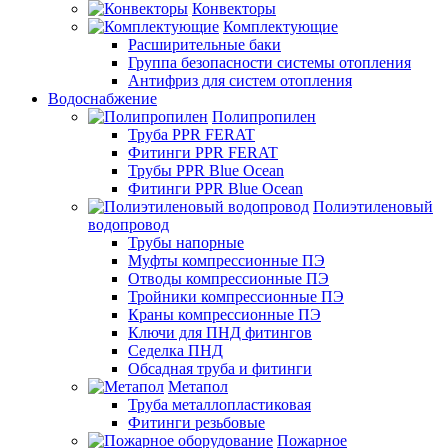
Конвекторы
Комплектующие
Расширительные баки
Группа безопасности системы отопления
Антифриз для систем отопления
Водоснабжение
Полипропилен
Труба PPR FERAT
Фитинги PPR FERAT
Трубы PPR Blue Ocean
Фитинги PPR Blue Ocean
Полиэтиленовый
водопровод
Трубы напорные
Муфты компрессионные ПЭ
Отводы компрессионные ПЭ
Тройники компрессионные ПЭ
Краны компрессионные ПЭ
Ключи для ПНД фитингов
Седелка ПНД
Обсадная труба и фитинги
Метапол
Труба металлопластиковая
Фитинги резьбовые
Пожарное