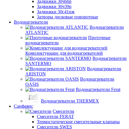
Задвижки 30ч6бр
Задвижки 30ч39р
Задвижки 30с41нж
Затворы дисковые поворотные
Водонагреватели
Водонагреватели
ATLANTIC
Проточные
водонагреватели
Комплектующие для водонагревателей
Водонагреватели
SANTERMO
Водонагреватели
ARISTON
Водонагреватели
OASIS
Водонагреватели Ferat
Водонагреватели THERMEX
Санфаянс
Смесители
Смесители FERAT
Термостатические смесительные клапаны
Смесители SWES