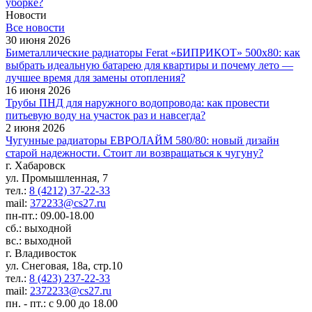
уборке?
Новости
Все новости
30 июня 2026
Биметаллические радиаторы Ferat «БИПРИКОТ» 500x80: как
выбрать идеальную батарею для квартиры и почему лето —
лучшее время для замены отопления?
16 июня 2026
Трубы ПНД для наружного водопровода: как провести
питьевую воду на участок раз и навсегда?
2 июня 2026
Чугунные радиаторы ЕВРОЛАЙМ 580/80: новый дизайн
старой надежности. Стоит ли возвращаться к чугуну?
г. Хабаровск
ул. Промышленная, 7
тел.:
8 (4212) 37-22-33
mail:
372233@cs27.ru
пн-пт.: 09.00-18.00
сб.: выходной
вс.: выходной
г. Владивосток
ул. Снеговая, 18а, стр.10
тел.:
8 (423) 237-22-33
mail:
2372233@cs27.ru
пн. - пт.: с 9.00 до 18.00