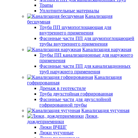
Трапы
Уплотнительные материалы
Канализация
бесшумная
Труба ПП шумопоглощающая для
внутреннего применения
Фасонные части ПП для шумопоглощающей
трубы внутреннего применения
Канализация наружная
Трубы ПП канализационные для наружнего
применения
Фасонные части ПП для канализационных
труб наружнего применения
Канализация
гофрированная
Дренаж в геотекстиле
Труба двухстойная гофрированная
Фасонные части для двухслойной
гофрированной трубы
Канализация чугунная
Люки,
дождеприемники
Люки ВЧШГ
Люки чугунные