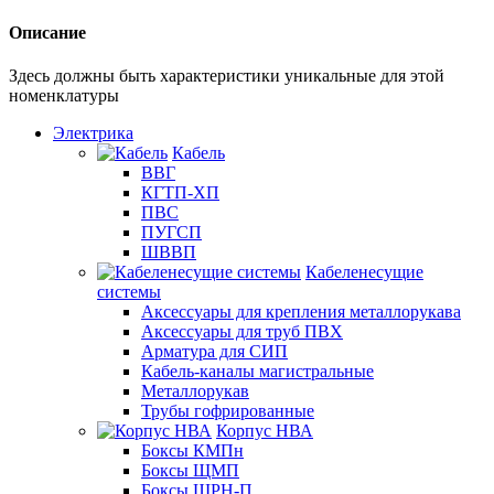
Описание
Здесь должны быть характеристики уникальные для этой
номенклатуры
Электрика
Кабель
ВВГ
КГТП-ХП
ПВС
ПУГСП
ШВВП
Кабеленесущие
системы
Аксессуары для крепления металлорукава
Аксессуары для труб ПВХ
Арматура для СИП
Кабель-каналы магистральные
Металлорукав
Трубы гофрированные
Корпус НВА
Боксы КМПн
Боксы ЩМП
Боксы ЩРН-П