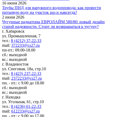
16 июня 2026
Трубы ПНД для наружного водопровода: как провести
питьевую воду на участок раз и навсегда?
2 июня 2026
Чугунные радиаторы ЕВРОЛАЙМ 580/80: новый дизайн
старой надежности. Стоит ли возвращаться к чугуну?
г. Хабаровск
ул. Промышленная, 7
тел.:
8 (4212) 37-22-33
mail:
372233@cs27.ru
пн-пт.: 09.00-18.00
сб.: выходной
вс.: выходной
г. Владивосток
ул. Снеговая, 18а, стр.10
тел.:
8 (423) 237-22-33
mail:
2372233@cs27.ru
пн. - пт.: с 9.00 до 18.00
сб.: выходной
вс.: выходной
г. Находка
ул. Угольная, 61, стр.10
тел.:
8 (4236) 61-22-33
mail:
612233@cs27.ru
пн. - пт.: с 9.00 до 17.00