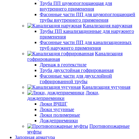
Труба ПП шумопоглощающая для
внутреннего применения
Фасонные части ПП для шумопоглощающей
трубы внутреннего применения
Канализация наружная
Трубы ПП канализационные для наружнего
применения
Фасонные части ПП для канализационных
труб наружнего применения
Канализация
гофрированная
Дренаж в геотекстиле
Труба двухстойная гофрированная
Фасонные части для двухслойной
гофрированной трубы
Канализация чугунная
Люки,
дождеприемники
Люки ВЧШГ
Люки чугунные
Люки полимерные
Дождеприемники
Противопожарные
муфты
Запорная арматура