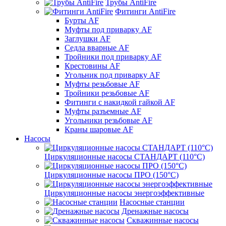
Трубы AntiFire
Фитинги AntiFire
Бурты AF
Муфты под приварку AF
Заглушки AF
Седла вварные AF
Тройники под приварку AF
Крестовины AF
Угольник под приварку AF
Муфты резьбовые AF
Тройники резьбовые AF
Фитинги с накидкой гайкой AF
Муфты разъемные AF
Угольники резьбовые AF
Краны шаровые AF
Насосы
Циркуляционные насосы СТАНДАРТ (110°C)
Циркуляционные насосы ПРО (150°C)
Циркуляционные насосы энергоэффективные
Насосные станции
Дренажные насосы
Скважинные насосы