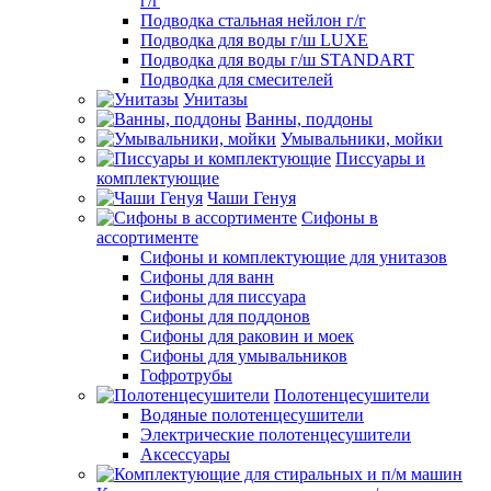
г/г
Подводка стальная нейлон г/г
Подводка для воды г/ш LUXE
Подводка для воды г/ш STANDART
Подводка для смесителей
Унитазы
Ванны, поддоны
Умывальники, мойки
Писсуары и
комплектующие
Чаши Генуя
Сифоны в
ассортименте
Сифоны и комплектующие для унитазов
Сифоны для ванн
Сифоны для писсуара
Сифоны для поддонов
Сифоны для раковин и моек
Сифоны для умывальников
Гофротрубы
Полотенцесушители
Водяные полотенцесушители
Электрические полотенцесушители
Аксессуары