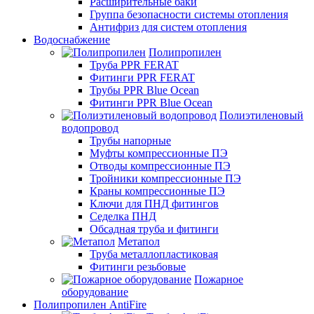
Расширительные баки
Группа безопасности системы отопления
Антифриз для систем отопления
Водоснабжение
Полипропилен
Труба PPR FERAT
Фитинги PPR FERAT
Трубы PPR Blue Ocean
Фитинги PPR Blue Ocean
Полиэтиленовый
водопровод
Трубы напорные
Муфты компрессионные ПЭ
Отводы компрессионные ПЭ
Тройники компрессионные ПЭ
Краны компрессионные ПЭ
Ключи для ПНД фитингов
Седелка ПНД
Обсадная труба и фитинги
Метапол
Труба металлопластиковая
Фитинги резьбовые
Пожарное
оборудование
Полипропилен AntiFire