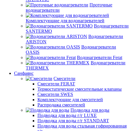
Проточные
водонагреватели
Комплектующие для водонагревателей
Водонагреватели
SANTERMO
Водонагреватели
ARISTON
Водонагреватели
OASIS
Водонагреватели Ferat
Водонагреватели
THERMEX
Санфаянс
Смесители
Смесители FERAT
Термостатические смесительные клапаны
Смесители SWES
Комплектующие для смесителей
Распродажа смесителей
Подводка для воды
Подводка для воды г/г LUXE
Подводка для воды г/г STANDART
Подводка для воды стальная гофрированная