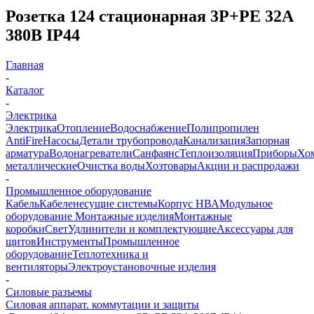
Розетка 124 стационарная 3Р+РЕ 32А
380В IP44
Главная
-
Каталог
-
Электрика
Электрика
Отопление
Водоснабжение
Полипропилен
AntiFire
Насосы
Детали трубопровода
Канализация
Запорная
арматура
Водонагреватели
Санфаянс
Теплоизоляция
Приборы
Хо
металлические
Очистка воды
Хозтовары
Акции и распродажи
-
Промышленное оборудование
Кабель
Кабеленесущие системы
Корпус НВА
Модульное
оборудование
Монтажные изделия
Монтажные
коробки
Свет
Удлинители и комплектующие
Аксессуары для
щитов
Инструменты
Промышленное
оборудование
Теплотехника и
вентиляторы
Электроустановочные изделия
-
Силовые разъемы
Силовая аппарат. коммутации и защиты