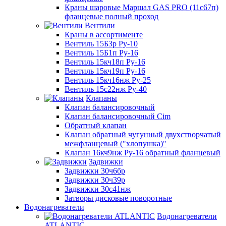
Краны шаровые Маршал GAS PRO (11с67п)
фланцевые полный проход
Вентили
Краны в ассортименте
Вентиль 15Б3р Ру-10
Вентиль 15Б1п Ру-16
Вентиль 15кч18п Ру-16
Вентиль 15кч19п Ру-16
Вентиль 15кч16нж Ру-25
Вентиль 15с22нж Ру-40
Клапаны
Клапан балансировочный
Клапан балансировочный Cim
Обратный клапан
Клапан обратный чугунный двухстворчатый
межфланцевый ("хлопушка)"
Клапан 16кч9нж Ру-16 обратный фланцевый
Задвижки
Задвижки 30ч6бр
Задвижки 30ч39р
Задвижки 30с41нж
Затворы дисковые поворотные
Водонагреватели
Водонагреватели
ATLANTIC