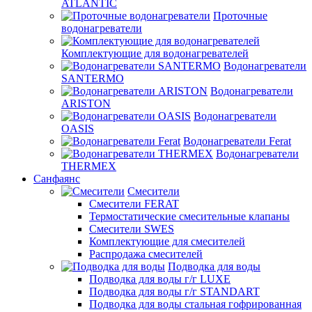
ATLANTIC
Проточные
водонагреватели
Комплектующие для водонагревателей
Водонагреватели
SANTERMO
Водонагреватели
ARISTON
Водонагреватели
OASIS
Водонагреватели Ferat
Водонагреватели
THERMEX
Санфаянс
Смесители
Смесители FERAT
Термостатические смесительные клапаны
Смесители SWES
Комплектующие для смесителей
Распродажа смесителей
Подводка для воды
Подводка для воды г/г LUXE
Подводка для воды г/г STANDART
Подводка для воды стальная гофрированная