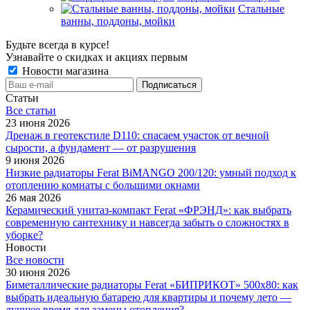
Стальные
ванны, поддоны, мойки
Будьте всегда в курсе!
Узнавайте о скидках и акциях первым
Новости магазина
Статьи
Все cтатьи
23 июня 2026
Дренаж в геотекстиле D110: спасаем участок от вечной
сырости, а фундамент — от разрушения
9 июня 2026
Низкие радиаторы Ferat BiMANGO 200/120: умный подход к
отоплению комнаты с большими окнами
26 мая 2026
Керамический унитаз-компакт Ferat «ФРЭНД»: как выбрать
современную сантехнику и навсегда забыть о сложностях в
уборке?
Новости
Все новости
30 июня 2026
Биметаллические радиаторы Ferat «БИПРИКОТ» 500x80: как
выбрать идеальную батарею для квартиры и почему лето —
лучшее время для замены отопления?