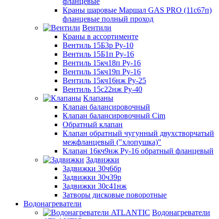
фланцевые
Краны шаровые Маршал GAS PRO (11с67п)
фланцевые полный проход
Вентили
Краны в ассортименте
Вентиль 15Б3р Ру-10
Вентиль 15Б1п Ру-16
Вентиль 15кч18п Ру-16
Вентиль 15кч19п Ру-16
Вентиль 15кч16нж Ру-25
Вентиль 15с22нж Ру-40
Клапаны
Клапан балансировочный
Клапан балансировочный Cim
Обратный клапан
Клапан обратный чугунный двухстворчатый
межфланцевый ("хлопушка)"
Клапан 16кч9нж Ру-16 обратный фланцевый
Задвижки
Задвижки 30ч6бр
Задвижки 30ч39р
Задвижки 30с41нж
Затворы дисковые поворотные
Водонагреватели
Водонагреватели