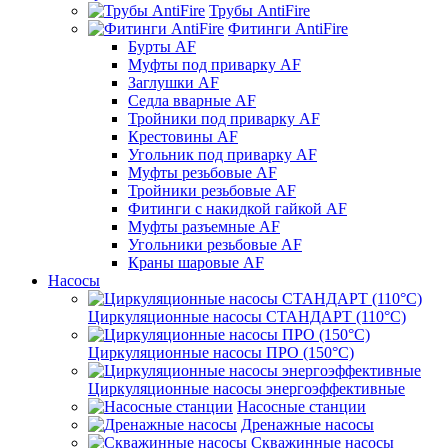
Трубы AntiFire
Фитинги AntiFire
Бурты AF
Муфты под приварку AF
Заглушки AF
Седла вварные AF
Тройники под приварку AF
Крестовины AF
Угольник под приварку AF
Муфты резьбовые AF
Тройники резьбовые AF
Фитинги с накидкой гайкой AF
Муфты разъемные AF
Угольники резьбовые AF
Краны шаровые AF
Насосы
Циркуляционные насосы СТАНДАРТ (110°C)
Циркуляционные насосы ПРО (150°C)
Циркуляционные насосы энергоэффективные
Насосные станции
Дренажные насосы
Скважинные насосы