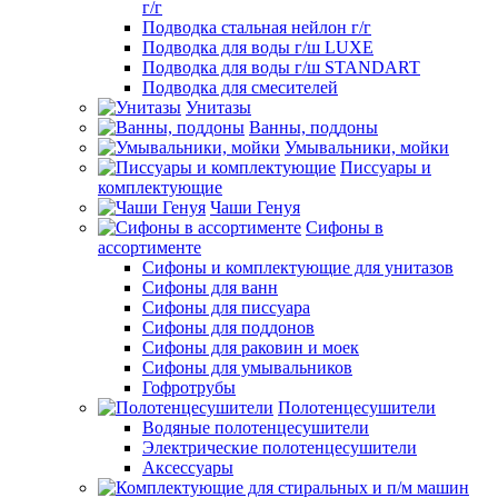
г/г
Подводка стальная нейлон г/г
Подводка для воды г/ш LUXE
Подводка для воды г/ш STANDART
Подводка для смесителей
Унитазы
Ванны, поддоны
Умывальники, мойки
Писсуары и
комплектующие
Чаши Генуя
Сифоны в
ассортименте
Сифоны и комплектующие для унитазов
Сифоны для ванн
Сифоны для писсуара
Сифоны для поддонов
Сифоны для раковин и моек
Сифоны для умывальников
Гофротрубы
Полотенцесушители
Водяные полотенцесушители
Электрические полотенцесушители
Аксессуары