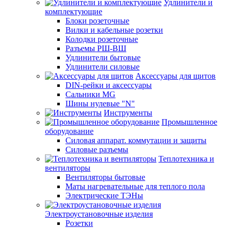
Удлинители и
комплектующие
Блоки розеточные
Вилки и кабельные розетки
Колодки розеточные
Разъемы РШ-ВШ
Удлинители бытовые
Удлинители силовые
Аксессуары для щитов
DIN-рейки и аксессуары
Сальники MG
Шины нулевые "N"
Инструменты
Промышленное
оборудование
Силовая аппарат. коммутации и защиты
Силовые разъемы
Теплотехника и
вентиляторы
Вентиляторы бытовые
Маты нагревательные для теплого пола
Электрические ТЭНы
Электроустановочные изделия
Розетки