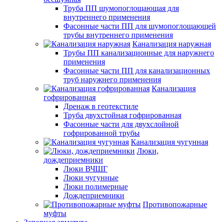
Труба ПП шумопоглощающая для
внутреннего применения
Фасонные части ПП для шумопоглощающей
трубы внутреннего применения
Канализация наружная
Трубы ПП канализационные для наружнего
применения
Фасонные части ПП для канализационных
труб наружнего применения
Канализация
гофрированная
Дренаж в геотекстиле
Труба двухстойная гофрированная
Фасонные части для двухслойной
гофрированной трубы
Канализация чугунная
Люки,
дождеприемники
Люки ВЧШГ
Люки чугунные
Люки полимерные
Дождеприемники
Противопожарные
муфты