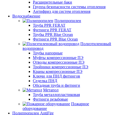
Расширительные баки
Группа безопасности системы отопления
Антифриз для систем отопления
Водоснабжение
Полипропилен
Труба PPR FERAT
Фитинги PPR FERAT
Трубы PPR Blue Ocean
Фитинги PPR Blue Ocean
Полиэтиленовый
водопровод
Трубы напорные
Муфты компрессионные ПЭ
Отводы компрессионные ПЭ
Тройники компрессионные ПЭ
Краны компрессионные ПЭ
Ключи для ПНД фитингов
Седелка ПНД
Обсадная труба и фитинги
Метапол
Труба металлопластиковая
Фитинги резьбовые
Пожарное
оборудование
Полипропилен AntiFire