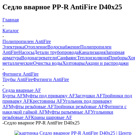
Седло вварное PP-R AntiFire D40х25
Главная
-
Каталог
-
Полипропилен AntiFire
Электрика
Отопление
Водоснабжение
Полипропилен
AntiFire
Насосы
Детали трубопровода
Канализация
Запорная
арматура
Водонагреватели
Санфаянс
Теплоизоляция
Приборы
Хо
металлические
Очистка воды
Хозтовары
Акции и распродажи
-
Фитинги AntiFire
Трубы AntiFire
Фитинги AntiFire
-
Седла вварные AF
Бурты AF
Муфты под приварку AF
Заглушки AF
Тройники под
приварку AF
Крестовины AF
Угольник под приварку
AF
Муфты резьбовые AF
Тройники резьбовые AF
Фитинги с
накидкой гайкой AF
Муфты разъемные AF
Угольники
резьбовые AF
Краны шаровые AF
-
Седло вварное PP-R AntiFire D40х25