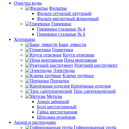
Очистка воды
Фильтры
Фильтр сетчатый латунный
Фильтр магнитный фланцевый
Грязевики
Грязевики стальные № 4
Грязевики стальные № 6
Хозтовары
Баки, емкости
Герметики
Круги отрезные
Пена монтажная
Режущий инструмент
Электроды
Ключи трубные
Перчатки
Крепёжные изделия
Трос сантехнический
Метизы
Анкер забивной
Болт шестигранный
Гайка шестигранная
Шпилька резьбовая
Акции и распродажи
Гофрированная труба