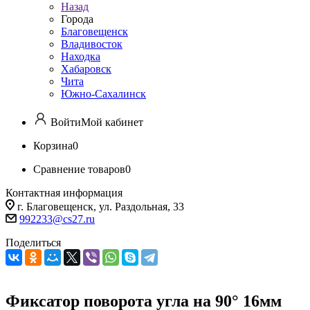
Назад
Города
Благовещенск
Владивосток
Находка
Хабаровск
Чита
Южно-Сахалинск
Войти
Мой кабинет
Корзина
0
Сравнение товаров
0
Контактная информация
г. Благовещенск, ул. Раздольная, 33
992233@cs27.ru
Поделиться
Фиксатор поворота угла на 90° 16мм