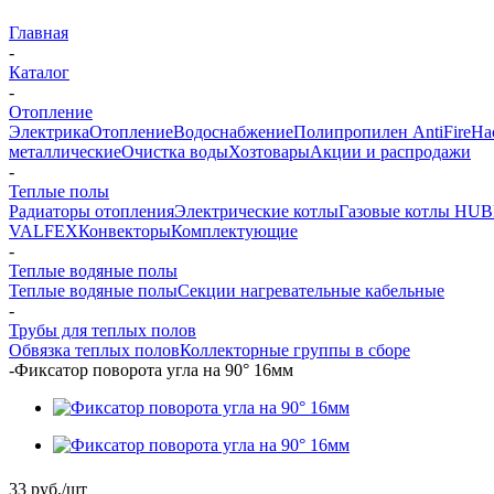
Главная
-
Каталог
-
Отопление
Электрика
Отопление
Водоснабжение
Полипропилен AntiFire
На
металлические
Очистка воды
Хозтовары
Акции и распродажи
-
Теплые полы
Радиаторы отопления
Электрические котлы
Газовые котлы HU
VALFEX
Конвекторы
Комплектующие
-
Теплые водяные полы
Теплые водяные полы
Секции нагревательные кабельные
-
Трубы для теплых полов
Обвязка теплых полов
Коллекторные группы в сборе
-
Фиксатор поворота угла на 90° 16мм
33
руб.
/шт