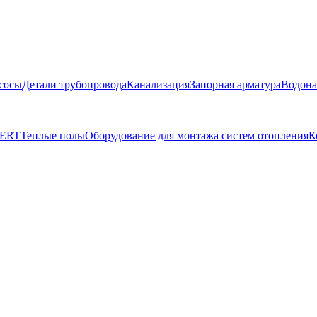
сосы
Детали трубопровода
Канализация
Запорная арматура
Водона
BERT
Теплые полы
Оборудование для монтажа систем отопления
К