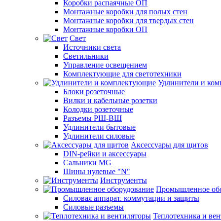
Коробки распаячные ОП
Монтажные коробки для полых стен
Монтажные коробки для твердых стен
Монтажные коробки ОП
Свет
Источники света
Светильники
Управление освещением
Комплектующие для светотехники
Удлинители и ко
Блоки розеточные
Вилки и кабельные розетки
Колодки розеточные
Разъемы РШ-ВШ
Удлинители бытовые
Удлинители силовые
Аксессуары для щитов
DIN-рейки и аксессуары
Сальники MG
Шины нулевые "N"
Инструменты
Промышленное об
Силовая аппарат. коммутации и защиты
Силовые разъемы
Теплотехника и ве