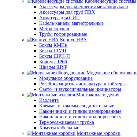
Кабеленесущие системы
Аксессуары для крепления металлорукава
Аксессуары для труб ПВХ
Арматура для СИП
Кабель-каналы магистральные
Металлорукав
Трубы гофрированные
Корпус НВА
Боксы КМПн
Боксы ЩМП
Боксы ЩРН-П
Корпуса IP66
Шкафы ЩУР
Модульное оборудован
Модульное оборудование
Релейно-защитная аппаратура и таймеры
Свето- и звукосигнальные индикаторы
Монтажные изделия
Изолента
Клеммы и зажимы соединительные
Наконечники и гильзы изолированные
Наконечники и гильзы под опрессовку
Термоусаживаемая трубка
Хомуты кабельные
Монтажные коробки