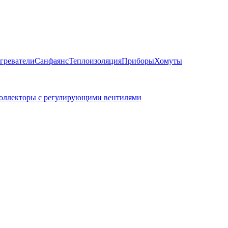
греватели
Санфаянс
Теплоизоляция
Приборы
Хомуты
оллекторы с регулирующими вентилями