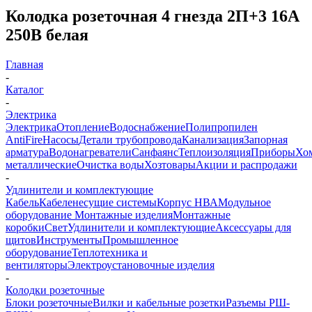
Колодка розеточная 4 гнезда 2П+3 16А
250В белая
Главная
-
Каталог
-
Электрика
Электрика
Отопление
Водоснабжение
Полипропилен
AntiFire
Насосы
Детали трубопровода
Канализация
Запорная
арматура
Водонагреватели
Санфаянс
Теплоизоляция
Приборы
Хо
металлические
Очистка воды
Хозтовары
Акции и распродажи
-
Удлинители и комплектующие
Кабель
Кабеленесущие системы
Корпус НВА
Модульное
оборудование
Монтажные изделия
Монтажные
коробки
Свет
Удлинители и комплектующие
Аксессуары для
щитов
Инструменты
Промышленное
оборудование
Теплотехника и
вентиляторы
Электроустановочные изделия
-
Колодки розеточные
Блоки розеточные
Вилки и кабельные розетки
Разъемы РШ-