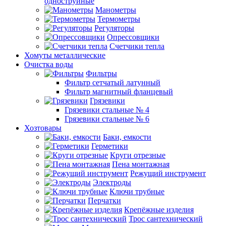
одноструйные
Манометры
Термометры
Регуляторы
Опрессовщики
Счетчики тепла
Хомуты металлические
Очистка воды
Фильтры
Фильтр сетчатый латунный
Фильтр магнитный фланцевый
Грязевики
Грязевики стальные № 4
Грязевики стальные № 6
Хозтовары
Баки, емкости
Герметики
Круги отрезные
Пена монтажная
Режущий инструмент
Электроды
Ключи трубные
Перчатки
Крепёжные изделия
Трос сантехнический