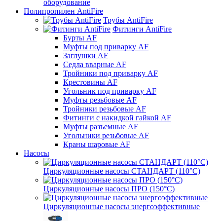
оборудование
Полипропилен AntiFire
Трубы AntiFire
Фитинги AntiFire
Бурты AF
Муфты под приварку AF
Заглушки AF
Седла вварные AF
Тройники под приварку AF
Крестовины AF
Угольник под приварку AF
Муфты резьбовые AF
Тройники резьбовые AF
Фитинги с накидкой гайкой AF
Муфты разъемные AF
Угольники резьбовые AF
Краны шаровые AF
Насосы
Циркуляционные насосы СТАНДАРТ (110°C)
Циркуляционные насосы ПРО (150°C)
Циркуляционные насосы энергоэффективные