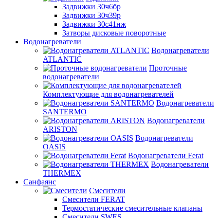
Задвижки 30ч6бр
Задвижки 30ч39р
Задвижки 30с41нж
Затворы дисковые поворотные
Водонагреватели
Водонагреватели
ATLANTIC
Проточные
водонагреватели
Комплектующие для водонагревателей
Водонагреватели
SANTERMO
Водонагреватели
ARISTON
Водонагреватели
OASIS
Водонагреватели Ferat
Водонагреватели
THERMEX
Санфаянс
Смесители
Смесители FERAT
Термостатические смесительные клапаны
Смесители SWES