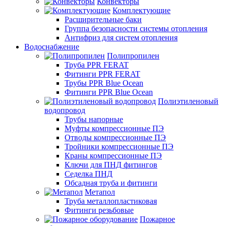
Конвекторы
Комплектующие
Расширительные баки
Группа безопасности системы отопления
Антифриз для систем отопления
Водоснабжение
Полипропилен
Труба PPR FERAT
Фитинги PPR FERAT
Трубы PPR Blue Ocean
Фитинги PPR Blue Ocean
Полиэтиленовый
водопровод
Трубы напорные
Муфты компрессионные ПЭ
Отводы компрессионные ПЭ
Тройники компрессионные ПЭ
Краны компрессионные ПЭ
Ключи для ПНД фитингов
Седелка ПНД
Обсадная труба и фитинги
Метапол
Труба металлопластиковая
Фитинги резьбовые
Пожарное