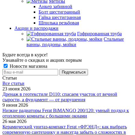
Метизы
Анкер забивной
Болт шестигранный
Гайка шестигранная
Шпилька резьбовая
Акции и распродажи
Гофрированная труба
Стальные
ванны, поддоны, мойки
Будьте всегда в курсе!
Узнавайте о скидках и акциях первым
Новости магазина
Статьи
Все cтатьи
23 июня 2026
Дренаж в геотекстиле D110: спасаем участок от вечной
сырости, а фундамент — от разрушения
9 июня 2026
Низкие радиаторы Ferat BiMANGO 200/120: умный подход к
отоплению комнаты с большими окнами
26 мая 2026
Керамический унитаз-компакт Ferat «ФРЭНД»: как выбрать
современную сантехнику и навсегда забыть о сложностях в