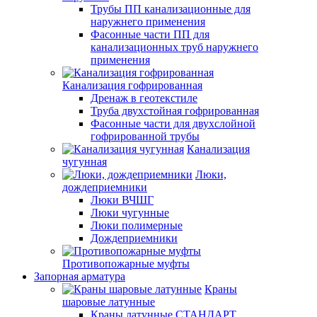
Трубы ПП канализационные для
наружнего применения
Фасонные части ПП для
канализационных труб наружнего
применения
Канализация гофрированная
Дренаж в геотекстиле
Труба двухстойная гофрированная
Фасонные части для двухслойной
гофрированной трубы
Канализация
чугунная
Люки,
дождеприемники
Люки ВЧШГ
Люки чугунные
Люки полимерные
Дождеприемники
Противопожарные муфты
Запорная арматура
Краны
шаровые латунные
Краны латунные СТАНДАРТ