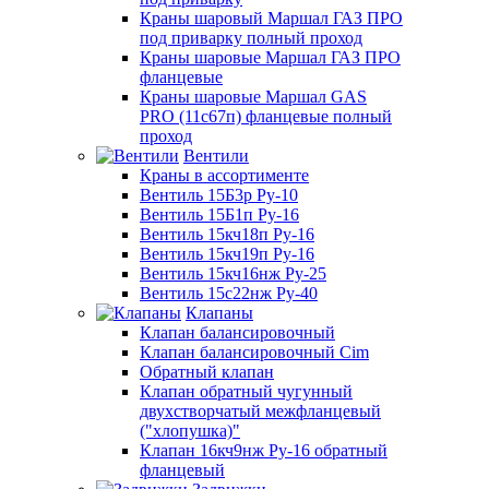
Краны шаровый Маршал ГАЗ ПРО
под приварку полный проход
Краны шаровые Маршал ГАЗ ПРО
фланцевые
Краны шаровые Маршал GAS
PRO (11с67п) фланцевые полный
проход
Вентили
Краны в ассортименте
Вентиль 15Б3р Ру-10
Вентиль 15Б1п Ру-16
Вентиль 15кч18п Ру-16
Вентиль 15кч19п Ру-16
Вентиль 15кч16нж Ру-25
Вентиль 15с22нж Ру-40
Клапаны
Клапан балансировочный
Клапан балансировочный Cim
Обратный клапан
Клапан обратный чугунный
двухстворчатый межфланцевый
("хлопушка)"
Клапан 16кч9нж Ру-16 обратный
фланцевый