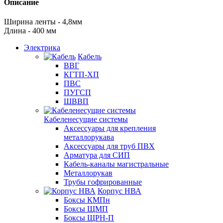
Описание
Ширина ленты - 4,8мм
Длина - 400 мм
Электрика
Кабель
ВВГ
КГТП-ХП
ПВС
ПУГСП
ШВВП
Кабеленесущие системы
Аксессуары для крепления
металлорукава
Аксессуары для труб ПВХ
Арматура для СИП
Кабель-каналы магистральные
Металлорукав
Трубы гофрированные
Корпус НВА
Боксы КМПн
Боксы ЩМП
Боксы ЩРН-П