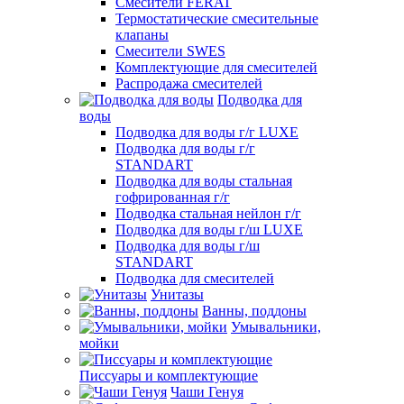
Смесители FERAT
Термостатические смесительные
клапаны
Смесители SWES
Комплектующие для смесителей
Распродажа смесителей
Подводка для
воды
Подводка для воды г/г LUXE
Подводка для воды г/г
STANDART
Подводка для воды стальная
гофрированная г/г
Подводка стальная нейлон г/г
Подводка для воды г/ш LUXE
Подводка для воды г/ш
STANDART
Подводка для смесителей
Унитазы
Ванны, поддоны
Умывальники,
мойки
Писсуары и комплектующие
Чаши Генуя