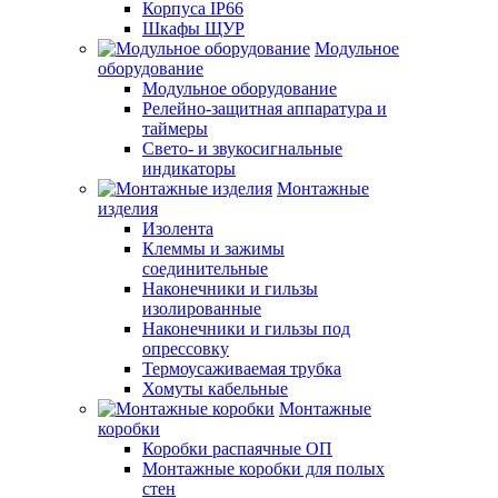
Корпуса IP66
Шкафы ЩУР
Модульное
оборудование
Модульное оборудование
Релейно-защитная аппаратура и
таймеры
Свето- и звукосигнальные
индикаторы
Монтажные
изделия
Изолента
Клеммы и зажимы
соединительные
Наконечники и гильзы
изолированные
Наконечники и гильзы под
опрессовку
Термоусаживаемая трубка
Хомуты кабельные
Монтажные
коробки
Коробки распаячные ОП
Монтажные коробки для полых
стен