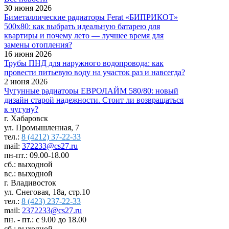
30 июня 2026
Биметаллические радиаторы Ferat «БИПРИКОТ»
500x80: как выбрать идеальную батарею для
квартиры и почему лето — лучшее время для
замены отопления?
16 июня 2026
Трубы ПНД для наружного водопровода: как
провести питьевую воду на участок раз и навсегда?
2 июня 2026
Чугунные радиаторы ЕВРОЛАЙМ 580/80: новый
дизайн старой надежности. Стоит ли возвращаться
к чугуну?
г. Хабаровск
ул. Промышленная, 7
тел.:
8 (4212) 37-22-33
mail:
372233@cs27.ru
пн-пт.: 09.00-18.00
сб.: выходной
вс.: выходной
г. Владивосток
ул. Снеговая, 18а, стр.10
тел.:
8 (423) 237-22-33
mail:
2372233@cs27.ru
пн. - пт.: с 9.00 до 18.00
сб.: выходной