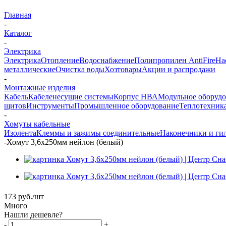
Главная
-
Каталог
-
Электрика
Электрика
Отопление
Водоснабжение
Полипропилен AntiFire
На
металлические
Очистка воды
Хозтовары
Акции и распродажи
-
Монтажные изделия
Кабель
Кабеленесущие системы
Корпус НВА
Модульное оборуд
щитов
Инструменты
Промышленное оборудование
Теплотехник
-
Хомуты кабельные
Изолента
Клеммы и зажимы соединительные
Наконечники и ги
-
Хомут 3,6х250мм нейлон (белый)
173
руб.
/шт
Много
Нашли дешевле?
-
+