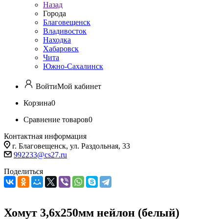
Назад
Города
Благовещенск
Владивосток
Находка
Хабаровск
Чита
Южно-Сахалинск
Войти
Мой кабинет
Корзина
0
Сравнение товаров
0
Контактная информация
г. Благовещенск, ул. Раздольная, 33
992233@cs27.ru
Поделиться
Хомут 3,6х250мм нейлон (белый)