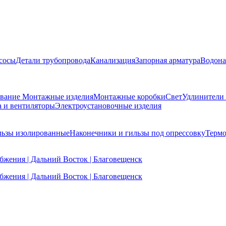
сосы
Детали трубопровода
Канализация
Запорная арматура
Водона
ование
Монтажные изделия
Монтажные коробки
Свет
Удлинители
а и вентиляторы
Электроустановочные изделия
льзы изолированные
Наконечники и гильзы под опрессовку
Термо