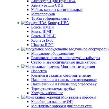
Аксессуары для труб ПВХ
Арматура для СИП
Кабель-каналы магистральные
Металлорукав
Трубы гофрированные
Корпус НВА
Боксы КМПн
Боксы ЩМП
Боксы ЩРН-П
Корпуса IP66
Шкафы ЩУР
Модульное оборудован
Модульное оборудование
Релейно-защитная аппаратура и таймеры
Свето- и звукосигнальные индикаторы
Монтажные изделия
Изолента
Клеммы и зажимы соединительные
Наконечники и гильзы изолированные
Наконечники и гильзы под опрессовку
Термоусаживаемая трубка
Хомуты кабельные
Монтажные коробки
Коробки распаячные ОП
Монтажные коробки для полых стен