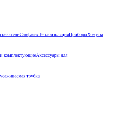
греватели
Санфаянс
Теплоизоляция
Приборы
Хомуты
 и комплектующие
Аксессуары для
усаживаемая трубка