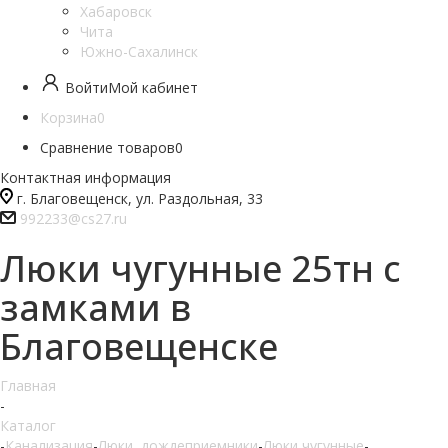
Хабаровск
Чита
Южно-Сахалинск
Войти
Мой кабинет
Корзина
0
Сравнение товаров
0
Контактная информация
г. Благовещенск, ул. Раздольная, 33
992233@cs27.ru
Люки чугунные 25тн с
замками в
Благовещенске
Главная
-
Каталог
-
Канализация
-
Люки, дождеприемники
-
Люки чугунные
-