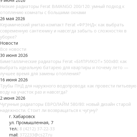
9 июня 2026
Низкие радиаторы Ferat BiMANGO 200/120: умный подход к
отоплению комнаты с большими окнами
26 мая 2026
Керамический унитаз-компакт Ferat «ФРЭНД»: как выбрать
современную сантехнику и навсегда забыть о сложностях в
уборке?
Новости
Все новости
30 июня 2026
Биметаллические радиаторы Ferat «БИПРИКОТ» 500x80: как
выбрать идеальную батарею для квартиры и почему лето —
лучшее время для замены отопления?
16 июня 2026
Трубы ПНД для наружного водопровода: как провести питьевую
воду на участок раз и навсегда?
2 июня 2026
Чугунные радиаторы ЕВРОЛАЙМ 580/80: новый дизайн старой
надежности. Стоит ли возвращаться к чугуну?
г. Хабаровск
ул. Промышленная, 7
тел.:
8 (4212) 37-22-33
mail:
372233@cs27.ru