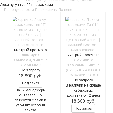
Люки чугунные 25тн с замками
По популярности
По алфавиту
По цене
Быстрый просмотр
Люк чуг с
Быстрый просмотр
замками, тип "Т"
Люк чуг. с
К.2.60 ММЗ
замками Тип"Т"
По запросу
(С250)- К.2-60 ГОСТ
18 890
руб.
3634-2019 СЛМЗ
По запросу
Под заказ
В наличии на складе
Наши менеджеры
Хабаровск,
обязательно
доставка от 2 дней
свяжутся с вами и
18 360
руб.
уточнят условия
Под заказ
заказа