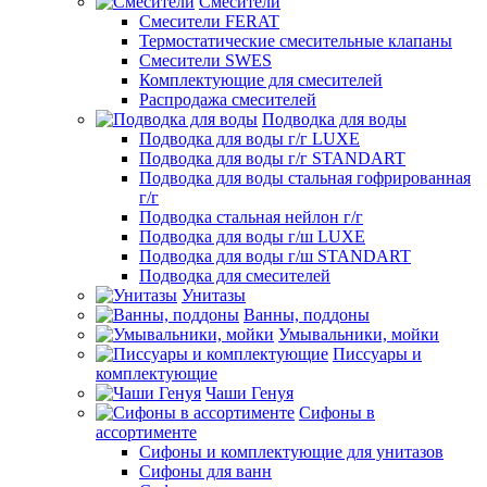
Смесители
Смесители FERAT
Термостатические смесительные клапаны
Смесители SWES
Комплектующие для смесителей
Распродажа смесителей
Подводка для воды
Подводка для воды г/г LUXE
Подводка для воды г/г STANDART
Подводка для воды стальная гофрированная
г/г
Подводка стальная нейлон г/г
Подводка для воды г/ш LUXE
Подводка для воды г/ш STANDART
Подводка для смесителей
Унитазы
Ванны, поддоны
Умывальники, мойки
Писсуары и
комплектующие
Чаши Генуя
Сифоны в
ассортименте
Сифоны и комплектующие для унитазов
Сифоны для ванн