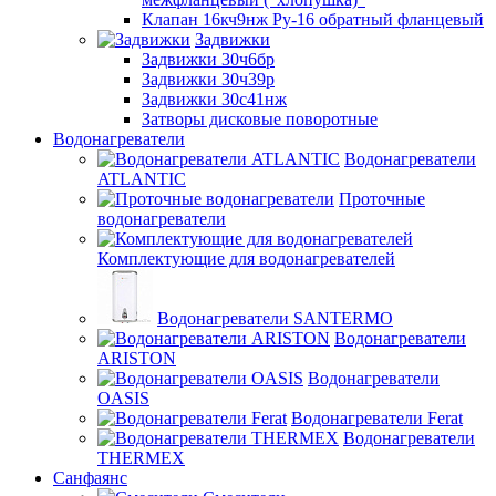
Клапан 16кч9нж Ру-16 обратный фланцевый
Задвижки
Задвижки 30ч6бр
Задвижки 30ч39р
Задвижки 30с41нж
Затворы дисковые поворотные
Водонагреватели
Водонагреватели
ATLANTIC
Проточные
водонагреватели
Комплектующие для водонагревателей
Водонагреватели SANTERMO
Водонагреватели
ARISTON
Водонагреватели
OASIS
Водонагреватели Ferat
Водонагреватели
THERMEX
Санфаянс