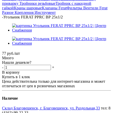
приварку
Тройники резьбовые
Тройник с накидной
гайкой
Краны шаровые
Клапаны Ferat
Фильтры
Вентили Ferat
Разное
Крепления
Инструмент
-
Угольник FERAT PPRС BР 25х1/2
77
руб.
/шт
Много
Нашли дешевле?
-
+
В корзину
Купить в 1 клик
Цена действительна только для интернет-магазина и может
отличаться от цен в розничных магазинах
Наличие
Склад Благовещенск, г. Благовещенск, ул. Раздольная,33
тел: 8
(4162) 99-22-33