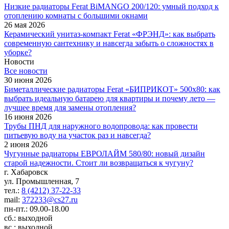
Низкие радиаторы Ferat BiMANGO 200/120: умный подход к
отоплению комнаты с большими окнами
26 мая 2026
Керамический унитаз-компакт Ferat «ФРЭНД»: как выбрать
современную сантехнику и навсегда забыть о сложностях в
уборке?
Новости
Все новости
30 июня 2026
Биметаллические радиаторы Ferat «БИПРИКОТ» 500x80: как
выбрать идеальную батарею для квартиры и почему лето —
лучшее время для замены отопления?
16 июня 2026
Трубы ПНД для наружного водопровода: как провести
питьевую воду на участок раз и навсегда?
2 июня 2026
Чугунные радиаторы ЕВРОЛАЙМ 580/80: новый дизайн
старой надежности. Стоит ли возвращаться к чугуну?
г. Хабаровск
ул. Промышленная, 7
тел.:
8 (4212) 37-22-33
mail:
372233@cs27.ru
пн-пт.: 09.00-18.00
сб.: выходной
вс.: выходной