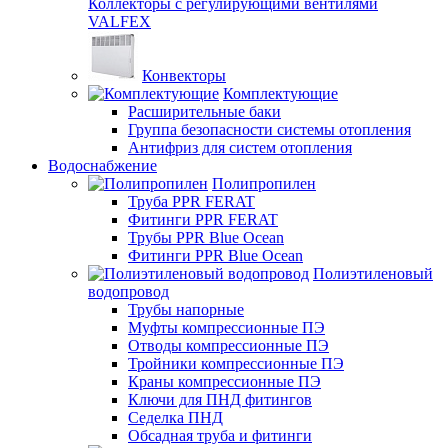
Коллекторы с регулирующими вентилями
VALFEX
Конвекторы
Комплектующие
Расширительные баки
Группа безопасности системы отопления
Антифриз для систем отопления
Водоснабжение
Полипропилен
Труба PPR FERAT
Фитинги PPR FERAT
Трубы PPR Blue Ocean
Фитинги PPR Blue Ocean
Полиэтиленовый
водопровод
Трубы напорные
Муфты компрессионные ПЭ
Отводы компрессионные ПЭ
Тройники компрессионные ПЭ
Краны компрессионные ПЭ
Ключи для ПНД фитингов
Седелка ПНД
Обсадная труба и фитинги