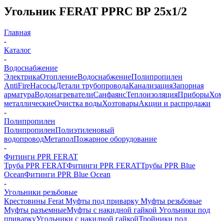
Угольник FERAT PPRС BР 25х1/2
Главная
-
Каталог
-
Водоснабжение
Электрика
Отопление
Водоснабжение
Полипропилен
AntiFire
Насосы
Детали трубопровода
Канализация
Запорная
арматура
Водонагреватели
Санфаянс
Теплоизоляция
Приборы
Хо
металлические
Очистка воды
Хозтовары
Акции и распродажи
-
Полипропилен
Полипропилен
Полиэтиленовый
водопровод
Метапол
Пожарное оборудование
-
Фитинги PPR FERAT
Труба PPR FERAT
Фитинги PPR FERAT
Трубы PPR Blue
Ocean
Фитинги PPR Blue Ocean
-
Угольники резьбовые
Крестовины Ferat
Муфты под приварку
Муфты резьбовые
Муфты разъемные
Муфты с накидной гайкой
Угольники под
приварку
Угольники с накидной гайкой
Тройники под