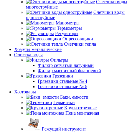
Счетчики воды
многоструйные
Счетчики воды
одноструйные
Манометры
Термометры
Регуляторы
Опрессовщики
Счетчики тепла
Хомуты металлические
Очистка воды
Фильтры
Фильтр сетчатый латунный
Фильтр магнитный фланцевый
Грязевики
Грязевики стальные № 4
Грязевики стальные № 6
Хозтовары
Баки, емкости
Герметики
Круги отрезные
Пена монтажная
Режущий инструмент