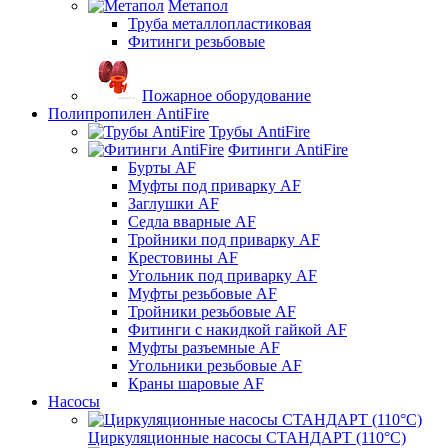
Метапол
Труба металлопластиковая
Фитинги резьбовые
Пожарное оборудование
Полипропилен AntiFire
Трубы AntiFire
Фитинги AntiFire
Бурты AF
Муфты под приварку AF
Заглушки AF
Седла вварные AF
Тройники под приварку AF
Крестовины AF
Угольник под приварку AF
Муфты резьбовые AF
Тройники резьбовые AF
Фитинги с накидкой гайкой AF
Муфты разъемные AF
Угольники резьбовые AF
Краны шаровые AF
Насосы
Циркуляционные насосы СТАНДАРТ (110°C)