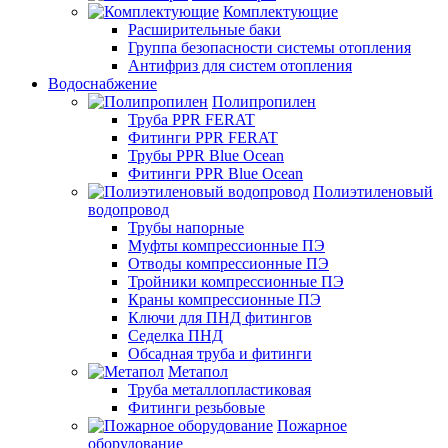
Комплектующие
Расширительные баки
Группа безопасности системы отопления
Антифриз для систем отопления
Водоснабжение
Полипропилен
Труба PPR FERAT
Фитинги PPR FERAT
Трубы PPR Blue Ocean
Фитинги PPR Blue Ocean
Полиэтиленовый
водопровод
Трубы напорные
Муфты компрессионные ПЭ
Отводы компрессионные ПЭ
Тройники компрессионные ПЭ
Краны компрессионные ПЭ
Ключи для ПНД фитингов
Седелка ПНД
Обсадная труба и фитинги
Метапол
Труба металлопластиковая
Фитинги резьбовые
Пожарное
оборудование