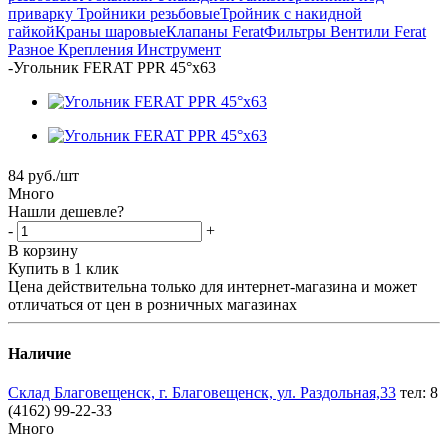
приварку
Тройники резьбовые
Тройник с накидной
гайкой
Краны шаровые
Клапаны Ferat
Фильтры
Вентили Ferat
Разное
Крепления
Инструмент
-
Угольник FERAT PPR 45°х63
84
руб.
/шт
Много
Нашли дешевле?
-
+
В корзину
Купить в 1 клик
Цена действительна только для интернет-магазина и может
отличаться от цен в розничных магазинах
Наличие
Склад Благовещенск, г. Благовещенск, ул. Раздольная,33
тел: 8
(4162) 99-22-33
Много