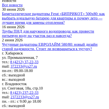
Новости
Все новости
30 июня 2026
Биметаллические радиаторы Ferat «БИПРИКОТ» 500x80: как
выбрать идеальную батарею для квартиры и почему лето —
лучшее время для замены отопления?
16 июня 2026
Трубы ПНД для наружного водопровода: как провести
питьевую воду на участок раз и навсегда?
2 июня 2026
Чугунные радиаторы ЕВРОЛАЙМ 580/80: новый дизайн
старой надежности. Стоит ли возвращаться к чугуну?
г. Хабаровск
ул. Промышленная, 7
тел.:
8 (4212) 37-22-33
mail:
372233@cs27.ru
пн-пт.: 09.00-18.00
сб.: выходной
вс.: выходной
г. Владивосток
ул. Снеговая, 18а, стр.10
тел.:
8 (423) 237-22-33
mail:
2372233@cs27.ru
пн. - пт.: с 9.00 до 18.00
сб.: выходной