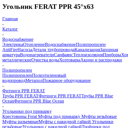
Угольник FERAT PPR 45°х63
Главная
-
Каталог
-
Водоснабжение
Электрика
Отопление
Водоснабжение
Полипропилен
AntiFire
Насосы
Детали трубопровода
Канализация
Запорная
арматура
Водонагреватели
Санфаянс
Теплоизоляция
Приборы
Хо
металлические
Очистка воды
Хозтовары
Акции и распродажи
-
Полипропилен
Полипропилен
Полиэтиленовый
водопровод
Метапол
Пожарное оборудование
-
Фитинги PPR FERAT
Труба PPR FERAT
Фитинги PPR FERAT
Трубы PPR Blue
Ocean
Фитинги PPR Blue Ocean
-
Угольники под приварку
Крестовины Ferat
Муфты под приварку
Муфты резьбовые
Муфты разъемные
Муфты с накидной гайкой
Угольники
резьбовые
Угольники с накидной гайкой
Тройники под