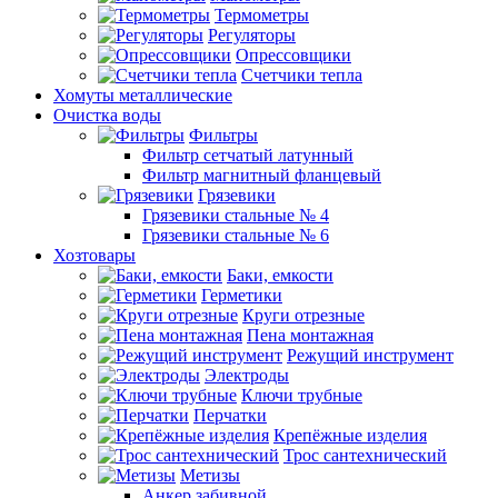
Термометры
Регуляторы
Опрессовщики
Счетчики тепла
Хомуты металлические
Очистка воды
Фильтры
Фильтр сетчатый латунный
Фильтр магнитный фланцевый
Грязевики
Грязевики стальные № 4
Грязевики стальные № 6
Хозтовары
Баки, емкости
Герметики
Круги отрезные
Пена монтажная
Режущий инструмент
Электроды
Ключи трубные
Перчатки
Крепёжные изделия
Трос сантехнический
Метизы
Анкер забивной