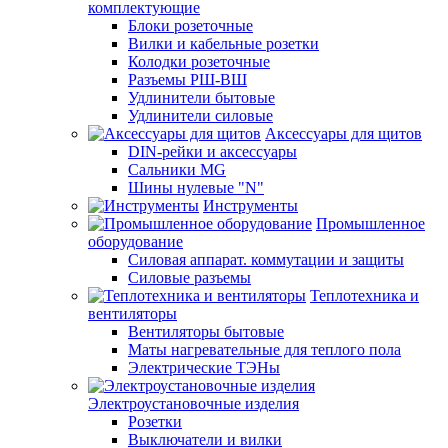
комплектующие
Блоки розеточные
Вилки и кабельные розетки
Колодки розеточные
Разъемы РШ-ВШ
Удлинители бытовые
Удлинители силовые
Аксессуары для щитов
DIN-рейки и аксессуары
Сальники MG
Шины нулевые "N"
Инструменты
Промышленное
оборудование
Силовая аппарат. коммутации и защиты
Силовые разъемы
Теплотехника и
вентиляторы
Вентиляторы бытовые
Маты нагревательные для теплого пола
Электрические ТЭНы
Электроустановочные изделия
Розетки
Выключатели и вилки