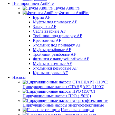
Полипропилен AntiFire
Трубы AntiFire
Фитинги AntiFire
Бурты AF
Муфты под приварку AF
Заглушки AF
Седла вварные AF
Тройники под приварку AF
Крестовины AF
Угольник под приварку AF
Муфты резьбовые AF
Тройники резьбовые AF
Фитинги с накидкой гайкой AF
Муфты разъемные AF
Угольники резьбовые AF
Краны шаровые AF
Насосы
Циркуляционные насосы СТАНДАРТ (110°C)
Циркуляционные насосы ПРО (150°C)
Циркуляционные насосы энергоэффективные
Насосные станции
Дренажные насосы