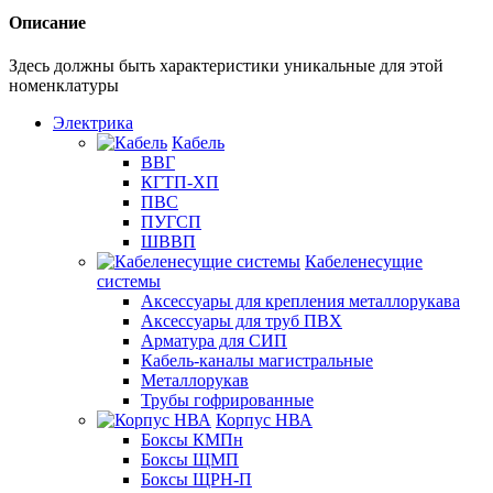
Описание
Здесь должны быть характеристики уникальные для этой
номенклатуры
Электрика
Кабель
ВВГ
КГТП-ХП
ПВС
ПУГСП
ШВВП
Кабеленесущие
системы
Аксессуары для крепления металлорукава
Аксессуары для труб ПВХ
Арматура для СИП
Кабель-каналы магистральные
Металлорукав
Трубы гофрированные
Корпус НВА
Боксы КМПн
Боксы ЩМП
Боксы ЩРН-П