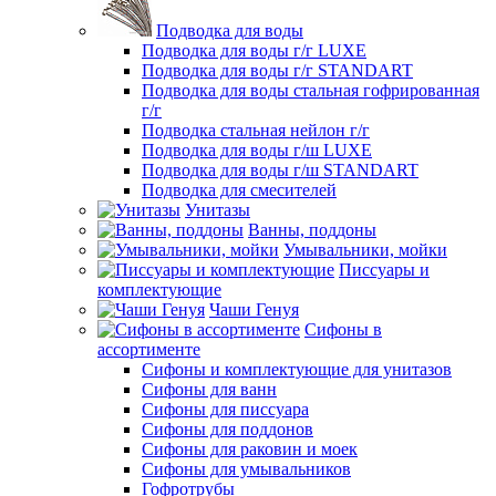
Подводка для воды
Подводка для воды г/г LUXE
Подводка для воды г/г STANDART
Подводка для воды стальная гофрированная
г/г
Подводка стальная нейлон г/г
Подводка для воды г/ш LUXE
Подводка для воды г/ш STANDART
Подводка для смесителей
Унитазы
Ванны, поддоны
Умывальники, мойки
Писсуары и
комплектующие
Чаши Генуя
Сифоны в
ассортименте
Сифоны и комплектующие для унитазов
Сифоны для ванн
Сифоны для писсуара
Сифоны для поддонов
Сифоны для раковин и моек
Сифоны для умывальников
Гофротрубы