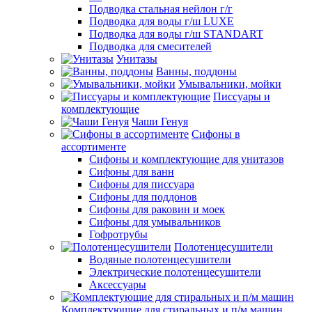
Подводка стальная нейлон г/г
Подводка для воды г/ш LUXE
Подводка для воды г/ш STANDART
Подводка для смесителей
Унитазы
Ванны, поддоны
Умывальники, мойки
Писсуары и
комплектующие
Чаши Генуя
Сифоны в
ассортименте
Сифоны и комплектующие для унитазов
Сифоны для ванн
Сифоны для писсуара
Сифоны для поддонов
Сифоны для раковин и моек
Сифоны для умывальников
Гофротрубы
Полотенцесушители
Водяные полотенцесушители
Электрические полотенцесушители
Аксессуары
Комплектующие для стиральных и п/м машин