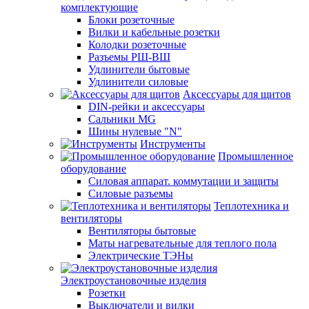
комплектующие
Блоки розеточные
Вилки и кабельные розетки
Колодки розеточные
Разъемы РШ-ВШ
Удлинители бытовые
Удлинители силовые
Аксессуары для щитов
DIN-рейки и аксессуары
Сальники MG
Шины нулевые "N"
Инструменты
Промышленное
оборудование
Силовая аппарат. коммутации и защиты
Силовые разъемы
Теплотехника и
вентиляторы
Вентиляторы бытовые
Маты нагревательные для теплого пола
Электрические ТЭНы
Электроустановочные изделия
Розетки
Выключатели и вилки