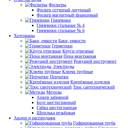
Фильтры
Фильтр сетчатый латунный
Фильтр магнитный фланцевый
Грязевики
Грязевики стальные № 4
Грязевики стальные № 6
Хозтовары
Баки, емкости
Герметики
Круги отрезные
Пена монтажная
Режущий инструмент
Электроды
Ключи трубные
Перчатки
Крепёжные изделия
Трос сантехнический
Метизы
Анкер забивной
Болт шестигранный
Гайка шестигранная
Шпилька резьбовая
Акции и распродажи
Гофрированная труба