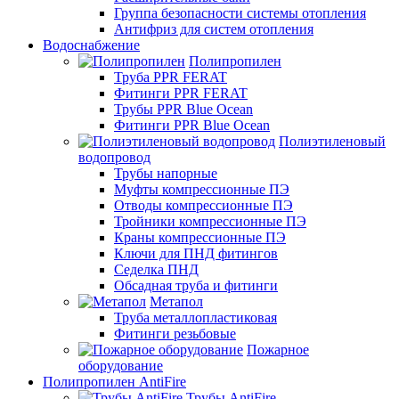
Группа безопасности системы отопления
Антифриз для систем отопления
Водоснабжение
Полипропилен
Труба PPR FERAT
Фитинги PPR FERAT
Трубы PPR Blue Ocean
Фитинги PPR Blue Ocean
Полиэтиленовый
водопровод
Трубы напорные
Муфты компрессионные ПЭ
Отводы компрессионные ПЭ
Тройники компрессионные ПЭ
Краны компрессионные ПЭ
Ключи для ПНД фитингов
Седелка ПНД
Обсадная труба и фитинги
Метапол
Труба металлопластиковая
Фитинги резьбовые
Пожарное
оборудование
Полипропилен AntiFire
Трубы AntiFire