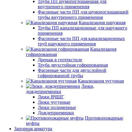
Труба ПП шумопоглощающая для
внутреннего применения
Фасонные части ПП для шумопоглощающей
трубы внутреннего применения
Канализация наружная
Трубы ПП канализационные для наружнего
применения
Фасонные части ПП для канализационных
труб наружнего применения
Канализация
гофрированная
Дренаж в геотекстиле
Труба двухстойная гофрированная
Фасонные части для двухслойной
гофрированной трубы
Канализация чугунная
Люки,
дождеприемники
Люки ВЧШГ
Люки чугунные
Люки полимерные
Дождеприемники
Противопожарные
муфты
Запорная арматура