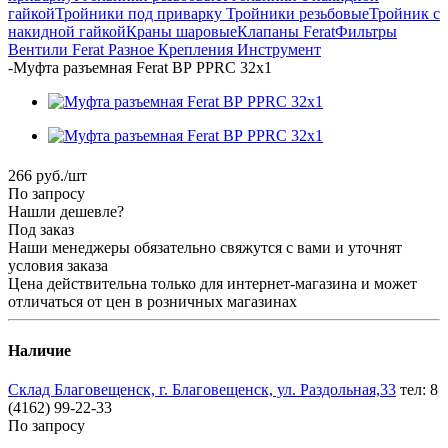
гайкой
Тройники под приварку
Тройники резьбовые
Тройник с
накидной гайкой
Краны шаровые
Клапаны Ferat
Фильтры
Вентили Ferat
Разное
Крепления
Инструмент
-
Муфта разъемная Ferat ВР PPRC 32x1
266
руб.
/шт
По запросу
Нашли дешевле?
Под заказ
Наши менеджеры обязательно свяжутся с вами и уточнят
условия заказа
Цена действительна только для интернет-магазина и может
отличаться от цен в розничных магазинах
Наличие
Склад Благовещенск, г. Благовещенск, ул. Раздольная,33
тел: 8
(4162) 99-22-33
По запросу