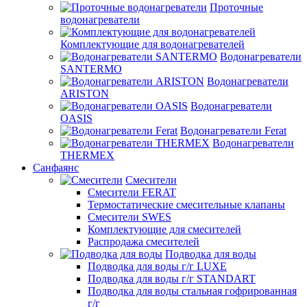
Проточные
водонагреватели
Комплектующие для водонагревателей
Водонагреватели
SANTERMO
Водонагреватели
ARISTON
Водонагреватели
OASIS
Водонагреватели Ferat
Водонагреватели
THERMEX
Санфаянс
Смесители
Смесители FERAT
Термостатические смесительные клапаны
Смесители SWES
Комплектующие для смесителей
Распродажа смесителей
Подводка для воды
Подводка для воды г/г LUXE
Подводка для воды г/г STANDART
Подводка для воды стальная гофрированная
г/г