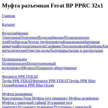
Муфта разъемная Ferat ВР PPRC 32x1
Главная
-
Каталог
-
Водоснабжение
Электрика
Отопление
Водоснабжение
Полипропилен
AntiFire
Насосы
Детали трубопровода
Канализация
Запорная
арматура
Водонагреватели
Санфаянс
Теплоизоляция
Приборы
Хо
металлические
Очистка воды
Хозтовары
Акции и распродажи
-
Полипропилен
Полипропилен
Полиэтиленовый
водопровод
Метапол
Пожарное оборудование
-
Фитинги PPR FERAT
Труба PPR FERAT
Фитинги PPR FERAT
Трубы PPR Blue
Ocean
Фитинги PPR Blue Ocean
-
Муфты разъемные
Крестовины Ferat
Муфты под приварку
Муфты резьбовые
Муфты с накидной гайкой
Угольники под
приварку
Угольники резьбовые
Угольники с накидной