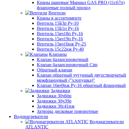
Краны шаровые Маршал GAS PRO (11с67п)
фланцевые полный проход
Вентили
Краны в ассортименте
Вентиль 15Б3р Ру-10
Вентиль 15Б1п Ру-16
Вентиль 15кч18п Ру-16
Вентиль 15кч19п Ру-16
Вентиль 15кч16нж Ру-25
Вентиль 15с22нж Ру-40
Клапаны
Клапан балансировочный
Клапан балансировочный Cim
Обратный клапан
Клапан обратный чугунный двухстворчатый
межфланцевый ("хлопушка)"
Клапан 16кч9нж Ру-16 обратный фланцевый
Задвижки
Задвижки 30ч6бр
Задвижки 30ч39р
Задвижки 30с41нж
Затворы дисковые поворотные
Водонагреватели
Водонагреватели
ATLANTIC