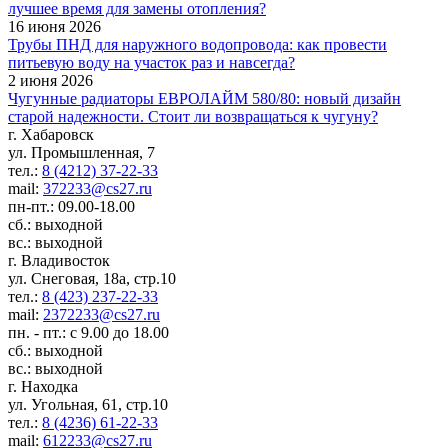
лучшее время для замены отопления?
16 июня 2026
Трубы ПНД для наружного водопровода: как провести
питьевую воду на участок раз и навсегда?
2 июня 2026
Чугунные радиаторы ЕВРОЛАЙМ 580/80: новый дизайн
старой надежности. Стоит ли возвращаться к чугуну?
г. Хабаровск
ул. Промышленная, 7
тел.:
8 (4212) 37-22-33
mail:
372233@cs27.ru
пн-пт.: 09.00-18.00
сб.: выходной
вс.: выходной
г. Владивосток
ул. Снеговая, 18а, стр.10
тел.:
8 (423) 237-22-33
mail:
2372233@cs27.ru
пн. - пт.: с 9.00 до 18.00
сб.: выходной
вс.: выходной
г. Находка
ул. Угольная, 61, стр.10
тел.:
8 (4236) 61-22-33
mail:
612233@cs27.ru