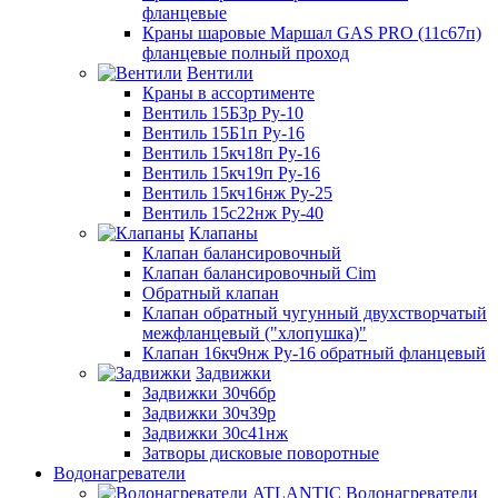
фланцевые
Краны шаровые Маршал GAS PRO (11с67п)
фланцевые полный проход
Вентили
Краны в ассортименте
Вентиль 15Б3р Ру-10
Вентиль 15Б1п Ру-16
Вентиль 15кч18п Ру-16
Вентиль 15кч19п Ру-16
Вентиль 15кч16нж Ру-25
Вентиль 15с22нж Ру-40
Клапаны
Клапан балансировочный
Клапан балансировочный Cim
Обратный клапан
Клапан обратный чугунный двухстворчатый
межфланцевый ("хлопушка)"
Клапан 16кч9нж Ру-16 обратный фланцевый
Задвижки
Задвижки 30ч6бр
Задвижки 30ч39р
Задвижки 30с41нж
Затворы дисковые поворотные
Водонагреватели
Водонагреватели