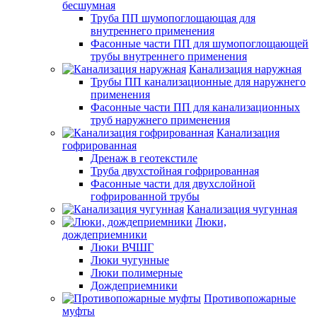
бесшумная
Труба ПП шумопоглощающая для
внутреннего применения
Фасонные части ПП для шумопоглощающей
трубы внутреннего применения
Канализация наружная
Трубы ПП канализационные для наружнего
применения
Фасонные части ПП для канализационных
труб наружнего применения
Канализация
гофрированная
Дренаж в геотекстиле
Труба двухстойная гофрированная
Фасонные части для двухслойной
гофрированной трубы
Канализация чугунная
Люки,
дождеприемники
Люки ВЧШГ
Люки чугунные
Люки полимерные
Дождеприемники
Противопожарные
муфты