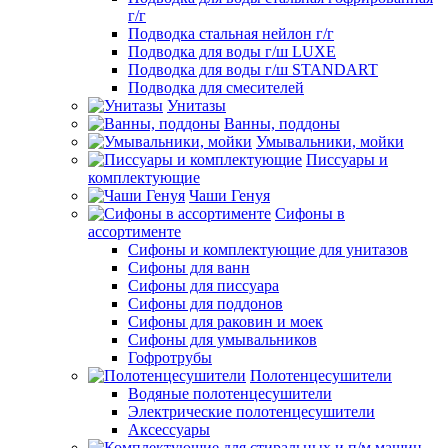
г/г
Подводка стальная нейлон г/г
Подводка для воды г/ш LUXE
Подводка для воды г/ш STANDART
Подводка для смесителей
Унитазы
Ванны, поддоны
Умывальники, мойки
Писсуары и
комплектующие
Чаши Генуя
Сифоны в
ассортименте
Сифоны и комплектующие для унитазов
Сифоны для ванн
Сифоны для писсуара
Сифоны для поддонов
Сифоны для раковин и моек
Сифоны для умывальников
Гофротрубы
Полотенцесушители
Водяные полотенцесушители
Электрические полотенцесушители
Аксессуары