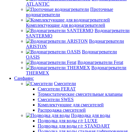
ATLANTIC
Проточные
водонагреватели
Комплектующие для водонагревателей
Водонагреватели
SANTERMO
Водонагреватели
ARISTON
Водонагреватели
OASIS
Водонагреватели Ferat
Водонагреватели
THERMEX
Санфаянс
Смесители
Смесители FERAT
Термостатические смесительные клапаны
Смесители SWES
Комплектующие для смесителей
Распродажа смесителей
Подводка для воды
Подводка для воды г/г LUXE
Подводка для воды г/г STANDART
Подводка для воды стальная гофрированная