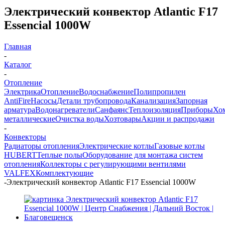
Электрический конвектор Atlantic F17
Essencial 1000W
Главная
-
Каталог
-
Отопление
Электрика
Отопление
Водоснабжение
Полипропилен
AntiFire
Насосы
Детали трубопровода
Канализация
Запорная
арматура
Водонагреватели
Санфаянс
Теплоизоляция
Приборы
Хо
металлические
Очистка воды
Хозтовары
Акции и распродажи
-
Конвекторы
Радиаторы отопления
Электрические котлы
Газовые котлы
HUBERT
Теплые полы
Оборудование для монтажа систем
отопления
Коллекторы с регулирующими вентилями
VALFEX
Комплектующие
-
Электрический конвектор Atlantic F17 Essencial 1000W