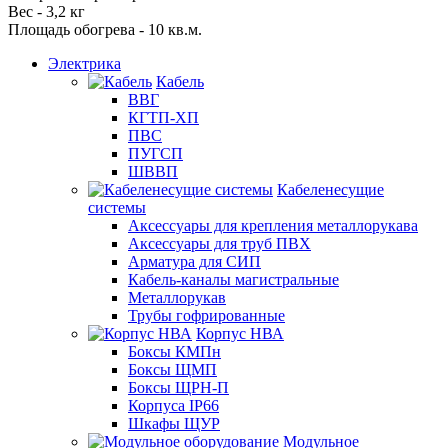
Вес - 3,2 кг
Площадь обогрева - 10 кв.м.
Электрика
Кабель
ВВГ
КГТП-ХП
ПВС
ПУГСП
ШВВП
Кабеленесущие
системы
Аксессуары для крепления металлорукава
Аксессуары для труб ПВХ
Арматура для СИП
Кабель-каналы магистральные
Металлорукав
Трубы гофрированные
Корпус НВА
Боксы КМПн
Боксы ЩМП
Боксы ЩРН-П
Корпуса IP66
Шкафы ЩУР
Модульное