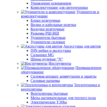
Управление освещением
Комплектующие для светотехники
Удлинители и
комплектующие
Блоки розеточные
Вилки и кабельные розетки
Колодки розеточные
Разъемы РШ-ВШ
Удлинители бытовые
Удлинители силовые
Аксессуары для щитов
DIN-рейки и аксессуары
Сальники MG
Шины нулевые "N"
Инструменты
Промышленное
оборудование
Силовая аппарат. коммутации и защиты
Силовые разъемы
Теплотехника и
вентиляторы
Вентиляторы бытовые
Маты нагревательные для теплого пола
Электрические ТЭНы