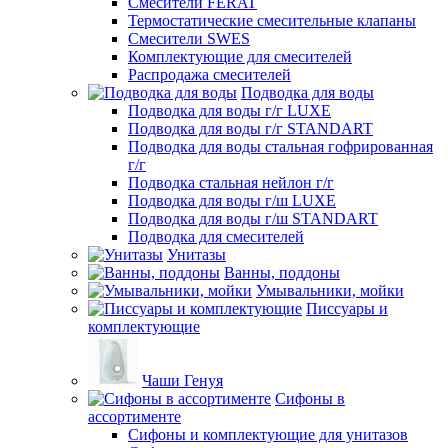
Смесители FERAT
Термостатические смесительные клапаны
Смесители SWES
Комплектующие для смесителей
Распродажа смесителей
Подводка для воды
Подводка для воды г/г LUXE
Подводка для воды г/г STANDART
Подводка для воды стальная гофрированная
г/г
Подводка стальная нейлон г/г
Подводка для воды г/ш LUXE
Подводка для воды г/ш STANDART
Подводка для смесителей
Унитазы
Ванны, поддоны
Умывальники, мойки
Писсуары и
комплектующие
Чаши Генуя
Сифоны в
ассортименте
Сифоны и комплектующие для унитазов