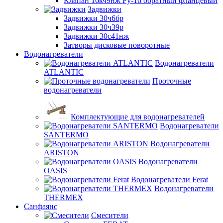
Клапан 16кч9нж Ру-16 обратный фланцевый
Задвижки
Задвижки 30ч6бр
Задвижки 30ч39р
Задвижки 30с41нж
Затворы дисковые поворотные
Водонагреватели
Водонагреватели
ATLANTIC
Проточные
водонагреватели
Комплектующие для водонагревателей
Водонагреватели
SANTERMO
Водонагреватели
ARISTON
Водонагреватели
OASIS
Водонагреватели Ferat
Водонагреватели
THERMEX
Санфаянс
Смесители