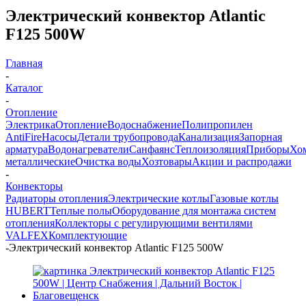
Электрический конвектор Atlantic
F125 500W
Главная
-
Каталог
-
Отопление
Электрика
Отопление
Водоснабжение
Полипропилен
AntiFire
Насосы
Детали трубопровода
Канализация
Запорная
арматура
Водонагреватели
Санфаянс
Теплоизоляция
Приборы
Хо
металлические
Очистка воды
Хозтовары
Акции и распродажи
-
Конвекторы
Радиаторы отопления
Электрические котлы
Газовые котлы
HUBERT
Теплые полы
Оборудование для монтажа систем
отопления
Коллекторы с регулирующими вентилями
VALFEX
Комплектующие
-
Электрический конвектор Atlantic F125 500W