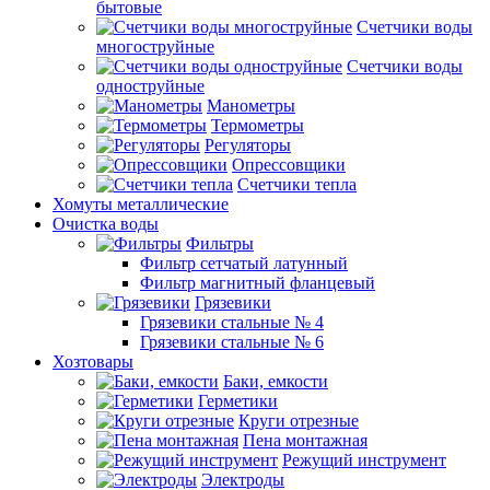
бытовые
Счетчики воды
многоструйные
Счетчики воды
одноструйные
Манометры
Термометры
Регуляторы
Опрессовщики
Счетчики тепла
Хомуты металлические
Очистка воды
Фильтры
Фильтр сетчатый латунный
Фильтр магнитный фланцевый
Грязевики
Грязевики стальные № 4
Грязевики стальные № 6
Хозтовары
Баки, емкости
Герметики
Круги отрезные
Пена монтажная
Режущий инструмент
Электроды