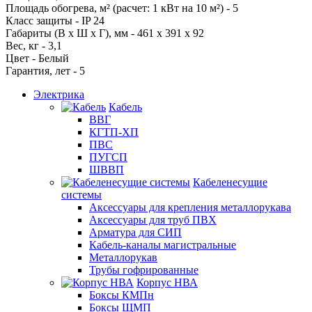
Площадь обогрева, м² (расчет: 1 кВт на 10 м²) - 5
Класс защиты - IP 24
Габариты (В х Ш х Г), мм - 461 х 391 х 92
Вес, кг - 3,1
Цвет - Белый
Гарантия, лет - 5
Электрика
Кабель
ВВГ
КГТП-ХП
ПВС
ПУГСП
ШВВП
Кабеленесущие
системы
Аксессуары для крепления металлорукава
Аксессуары для труб ПВХ
Арматура для СИП
Кабель-каналы магистральные
Металлорукав
Трубы гофрированные
Корпус НВА
Боксы КМПн
Боксы ЩМП