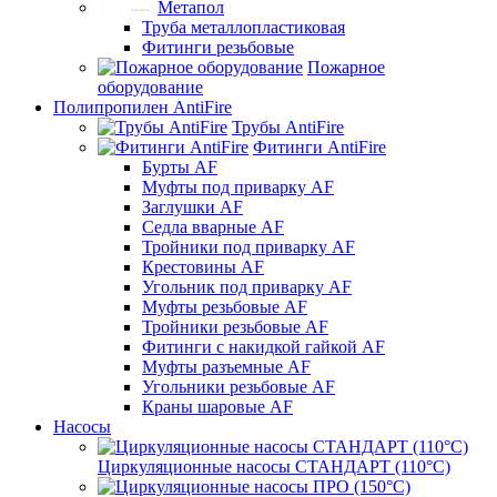
Метапол
Труба металлопластиковая
Фитинги резьбовые
Пожарное
оборудование
Полипропилен AntiFire
Трубы AntiFire
Фитинги AntiFire
Бурты AF
Муфты под приварку AF
Заглушки AF
Седла вварные AF
Тройники под приварку AF
Крестовины AF
Угольник под приварку AF
Муфты резьбовые AF
Тройники резьбовые AF
Фитинги с накидкой гайкой AF
Муфты разъемные AF
Угольники резьбовые AF
Краны шаровые AF
Насосы
Циркуляционные насосы СТАНДАРТ (110°C)