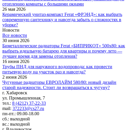
отоплению комнаты с большими окнами
26 мая 2026
Керамический унитаз-компакт Ferat «ФРЭНД»: как выбрать
современную сантехнику и навсегда забыть о сложностях в
уборке?
Новости
Все новости
30 июня 2026
Биметаллические радиаторы Ferat «БИПРИКОТ» 500x80: как
выбрать идеальную батарею для квартиры и почему лето —
лучшее время для замены отопления?
16 июня 2026
Трубы ПНД для наружного водопровода: как провести
питьевую воду на участок раз и навсегда?
2 июня 2026
Чугунные радиаторы ЕВРОЛАЙМ 580/80: новый дизайн
старой надежности. Стоит ли возвращаться к чугуну?
г. Хабаровск
ул. Промышленная, 7
тел.:
8 (4212) 37-22-33
mail:
372233@cs27.ru
пн-пт.: 09.00-18.00
сб.: выходной
вс.: выходной
г. Владивосток