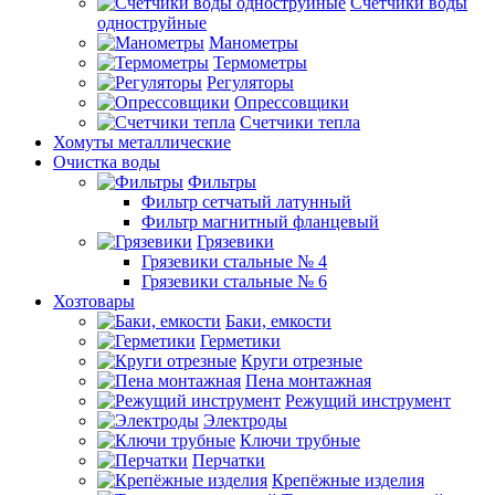
Счетчики воды
одноструйные
Манометры
Термометры
Регуляторы
Опрессовщики
Счетчики тепла
Хомуты металлические
Очистка воды
Фильтры
Фильтр сетчатый латунный
Фильтр магнитный фланцевый
Грязевики
Грязевики стальные № 4
Грязевики стальные № 6
Хозтовары
Баки, емкости
Герметики
Круги отрезные
Пена монтажная
Режущий инструмент
Электроды
Ключи трубные
Перчатки
Крепёжные изделия