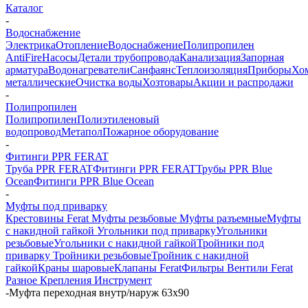
Каталог
-
Водоснабжение
Электрика
Отопление
Водоснабжение
Полипропилен
AntiFire
Насосы
Детали трубопровода
Канализация
Запорная
арматура
Водонагреватели
Санфаянс
Теплоизоляция
Приборы
Хо
металлические
Очистка воды
Хозтовары
Акции и распродажи
-
Полипропилен
Полипропилен
Полиэтиленовый
водопровод
Метапол
Пожарное оборудование
-
Фитинги PPR FERAT
Труба PPR FERAT
Фитинги PPR FERAT
Трубы PPR Blue
Ocean
Фитинги PPR Blue Ocean
-
Муфты под приварку
Крестовины Ferat
Муфты резьбовые
Муфты разъемные
Муфты
с накидной гайкой
Угольники под приварку
Угольники
резьбовые
Угольники с накидной гайкой
Тройники под
приварку
Тройники резьбовые
Тройник с накидной
гайкой
Краны шаровые
Клапаны Ferat
Фильтры
Вентили Ferat
Разное
Крепления
Инструмент
-
Муфта переходная внутр/наруж 63х90