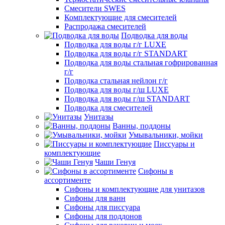
Смесители SWES
Комплектующие для смесителей
Распродажа смесителей
Подводка для воды
Подводка для воды г/г LUXE
Подводка для воды г/г STANDART
Подводка для воды стальная гофрированная
г/г
Подводка стальная нейлон г/г
Подводка для воды г/ш LUXE
Подводка для воды г/ш STANDART
Подводка для смесителей
Унитазы
Ванны, поддоны
Умывальники, мойки
Писсуары и
комплектующие
Чаши Генуя
Сифоны в
ассортименте
Сифоны и комплектующие для унитазов
Сифоны для ванн
Сифоны для писсуара
Сифоны для поддонов