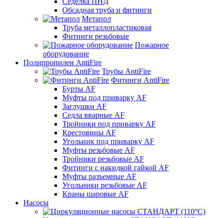
Седелка ПНД
Обсадная труба и фитинги
Метапол
Труба металлопластиковая
Фитинги резьбовые
Пожарное
оборудование
Полипропилен AntiFire
Трубы AntiFire
Фитинги AntiFire
Бурты AF
Муфты под приварку AF
Заглушки AF
Седла вварные AF
Тройники под приварку AF
Крестовины AF
Угольник под приварку AF
Муфты резьбовые AF
Тройники резьбовые AF
Фитинги с накидкой гайкой AF
Муфты разъемные AF
Угольники резьбовые AF
Краны шаровые AF
Насосы