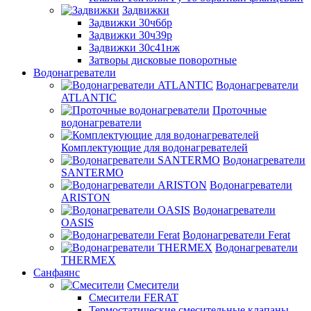
Задвижки
Задвижки 30ч6бр
Задвижки 30ч39р
Задвижки 30с41нж
Затворы дисковые поворотные
Водонагреватели
Водонагреватели
ATLANTIC
Проточные
водонагреватели
Комплектующие для водонагревателей
Водонагреватели
SANTERMO
Водонагреватели
ARISTON
Водонагреватели
OASIS
Водонагреватели Ferat
Водонагреватели
THERMEX
Санфаянс
Смесители
Смесители FERAT
Термостатические смесительные клапаны