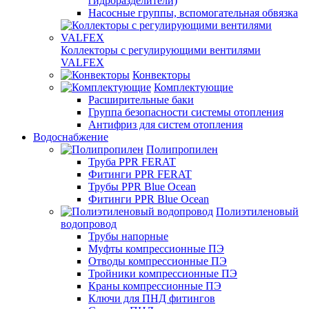
гидроразделители)
Насосные группы, вспомогательная обвязка
Коллекторы с регулирующими вентилями
VALFEX
Конвекторы
Комплектующие
Расширительные баки
Группа безопасности системы отопления
Антифриз для систем отопления
Водоснабжение
Полипропилен
Труба PPR FERAT
Фитинги PPR FERAT
Трубы PPR Blue Ocean
Фитинги PPR Blue Ocean
Полиэтиленовый
водопровод
Трубы напорные
Муфты компрессионные ПЭ
Отводы компрессионные ПЭ
Тройники компрессионные ПЭ
Краны компрессионные ПЭ
Ключи для ПНД фитингов