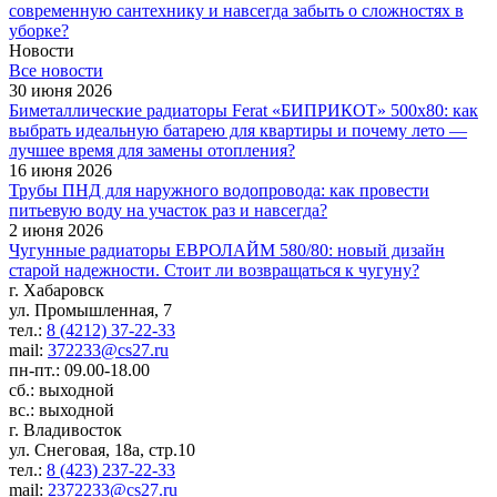
современную сантехнику и навсегда забыть о сложностях в
уборке?
Новости
Все новости
30 июня 2026
Биметаллические радиаторы Ferat «БИПРИКОТ» 500x80: как
выбрать идеальную батарею для квартиры и почему лето —
лучшее время для замены отопления?
16 июня 2026
Трубы ПНД для наружного водопровода: как провести
питьевую воду на участок раз и навсегда?
2 июня 2026
Чугунные радиаторы ЕВРОЛАЙМ 580/80: новый дизайн
старой надежности. Стоит ли возвращаться к чугуну?
г. Хабаровск
ул. Промышленная, 7
тел.:
8 (4212) 37-22-33
mail:
372233@cs27.ru
пн-пт.: 09.00-18.00
сб.: выходной
вс.: выходной
г. Владивосток
ул. Снеговая, 18а, стр.10
тел.:
8 (423) 237-22-33
mail:
2372233@cs27.ru