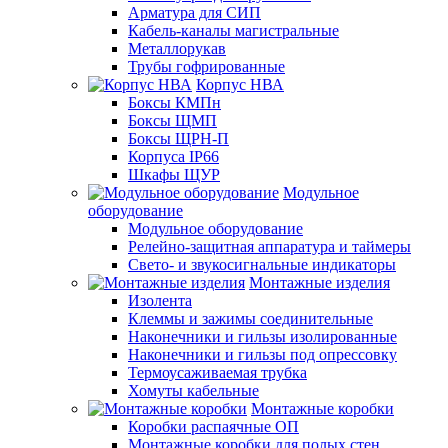
Арматура для СИП
Кабель-каналы магистральные
Металлорукав
Трубы гофрированные
Корпус НВА
Боксы КМПн
Боксы ЩМП
Боксы ЩРН-П
Корпуса IP66
Шкафы ЩУР
Модульное
оборудование
Модульное оборудование
Релейно-защитная аппаратура и таймеры
Свето- и звукосигнальные индикаторы
Монтажные изделия
Изолента
Клеммы и зажимы соединительные
Наконечники и гильзы изолированные
Наконечники и гильзы под опрессовку
Термоусаживаемая трубка
Хомуты кабельные
Монтажные коробки
Коробки распаячные ОП
Монтажные коробки для полых стен