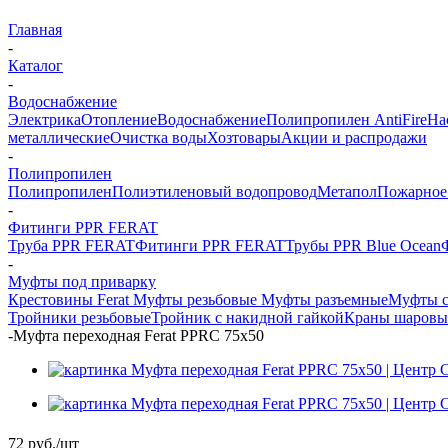
Главная
-
Каталог
-
Водоснабжение
Электрика
Отопление
Водоснабжение
Полипропилен AntiFire
На
металлические
Очистка воды
Хозтовары
Акции и распродажи
-
Полипропилен
Полипропилен
Полиэтиленовый водопровод
Метапол
Пожарное
-
Фитинги PPR FERAT
Труба PPR FERAT
Фитинги PPR FERAT
Трубы PPR Blue Ocean
-
Муфты под приварку
Крестовины Ferat
Муфты резьбовые
Муфты разъемные
Муфты с
Тройники резьбовые
Тройник с накидной гайкой
Краны шаровы
-
Муфта переходная Ferat PPRC 75х50
72
руб.
/шт