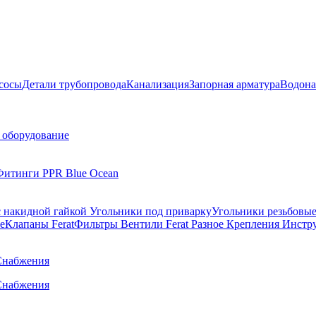
сосы
Детали трубопровода
Канализация
Запорная арматура
Водона
 оборудование
Фитинги PPR Blue Ocean
 накидной гайкой
Угольники под приварку
Угольники резьбовы
е
Клапаны Ferat
Фильтры
Вентили Ferat
Разное
Крепления
Инстр