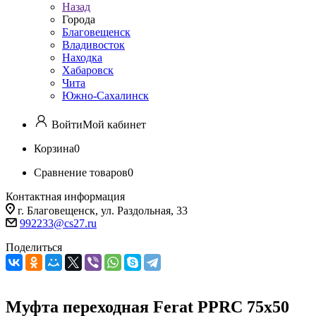
Назад
Города
Благовещенск
Владивосток
Находка
Хабаровск
Чита
Южно-Сахалинск
Войти
Мой кабинет
Корзина
0
Сравнение товаров
0
Контактная информация
г. Благовещенск, ул. Раздольная, 33
992233@cs27.ru
Поделиться
Муфта переходная Ferat PPRC 75х50