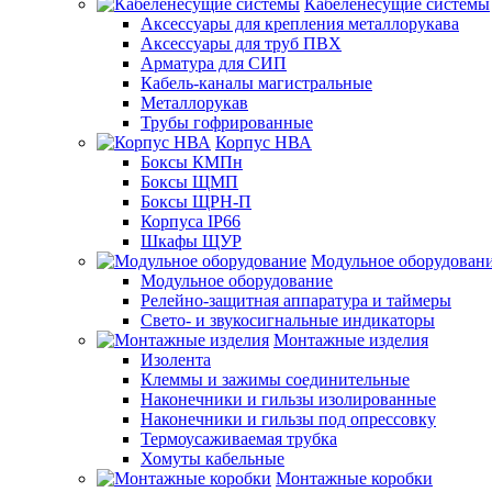
Кабеленесущие системы
Аксессуары для крепления металлорукава
Аксессуары для труб ПВХ
Арматура для СИП
Кабель-каналы магистральные
Металлорукав
Трубы гофрированные
Корпус НВА
Боксы КМПн
Боксы ЩМП
Боксы ЩРН-П
Корпуса IP66
Шкафы ЩУР
Модульное оборудован
Модульное оборудование
Релейно-защитная аппаратура и таймеры
Свето- и звукосигнальные индикаторы
Монтажные изделия
Изолента
Клеммы и зажимы соединительные
Наконечники и гильзы изолированные
Наконечники и гильзы под опрессовку
Термоусаживаемая трубка
Хомуты кабельные
Монтажные коробки