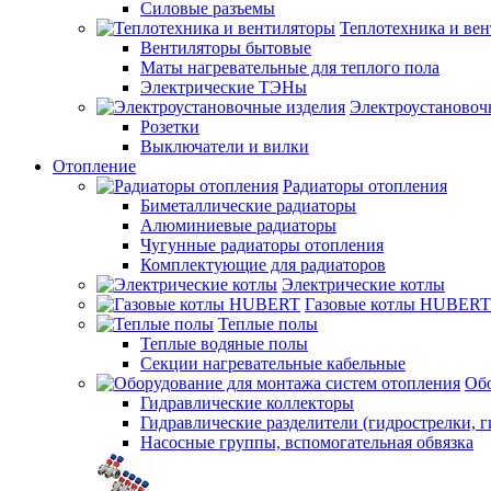
Силовые разъемы
Теплотехника и ве
Вентиляторы бытовые
Маты нагревательные для теплого пола
Электрические ТЭНы
Электроустановоч
Розетки
Выключатели и вилки
Отопление
Радиаторы отопления
Биметаллические радиаторы
Алюминиевые радиаторы
Чугунные радиаторы отопления
Комплектующие для радиаторов
Электрические котлы
Газовые котлы HUBERT
Теплые полы
Теплые водяные полы
Секции нагревательные кабельные
Обо
Гидравлические коллекторы
Гидравлические разделители (гидрострелки, г
Насосные группы, вспомогательная обвязка