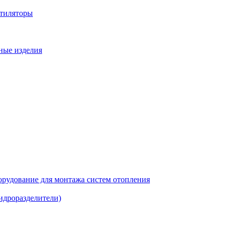
нтиляторы
ные изделия
рудование для монтажа систем отопления
идроразделители)