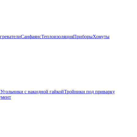
греватели
Санфаянс
Теплоизоляция
Приборы
Хомуты
е
Угольники с накидной гайкой
Тройники под приварку
умент