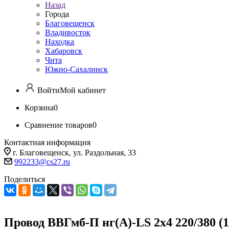
Назад
Города
Благовещенск
Владивосток
Находка
Хабаровск
Чита
Южно-Сахалинск
Войти
Мой кабинет
Корзина
0
Сравнение товаров
0
Контактная информация
г. Благовещенск, ул. Раздольная, 33
992233@cs27.ru
Поделиться
Провод ВВГмб-П нг(А)-LS 2х4 220/380 