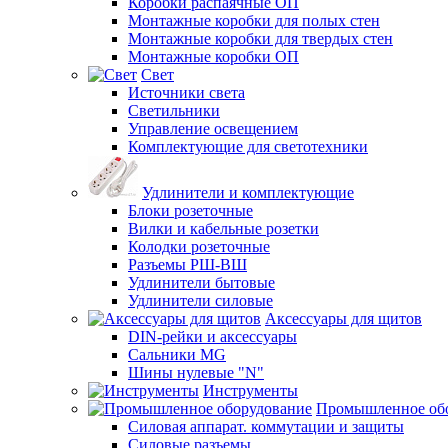
Коробки распаячные ОП
Монтажные коробки для полых стен
Монтажные коробки для твердых стен
Монтажные коробки ОП
Свет
Источники света
Светильники
Управление освещением
Комплектующие для светотехники
Удлинители и комплектующие
Блоки розеточные
Вилки и кабельные розетки
Колодки розеточные
Разъемы РШ-ВШ
Удлинители бытовые
Удлинители силовые
Аксессуары для щитов
DIN-рейки и аксессуары
Сальники MG
Шины нулевые "N"
Инструменты
Промышленное об
Силовая аппарат. коммутации и защиты
Силовые разъемы