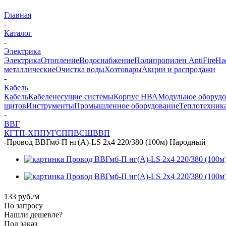
Главная
-
Каталог
-
Электрика
Электрика
Отопление
Водоснабжение
Полипропилен AntiFire
На
металлические
Очистка воды
Хозтовары
Акции и распродажи
-
Кабель
Кабель
Кабеленесущие системы
Корпус НВА
Модульное оборуд
щитов
Инструменты
Промышленное оборудование
Теплотехник
-
ВВГ
КГТП-ХП
ПУГСП
ПВС
ШВВП
-
Провод ВВГмб-П нг(А)-LS 2х4 220/380 (100м) Народный
133
руб.
/м
По запросу
Нашли дешевле?
Под заказ