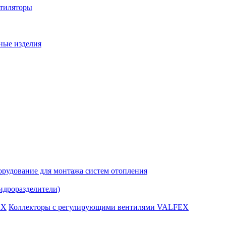
нтиляторы
ные изделия
рудование для монтажа систем отопления
идроразделители)
Коллекторы с регулирующими вентилями VALFEX