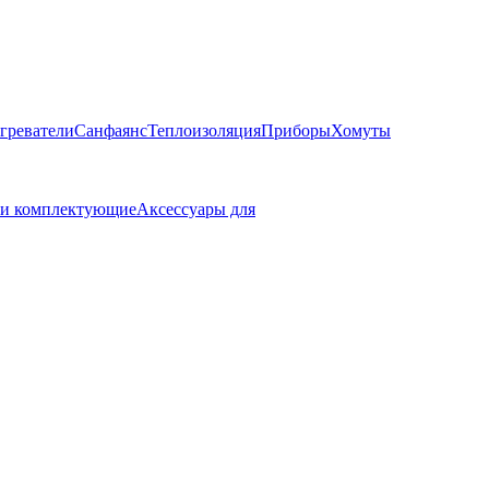
греватели
Санфаянс
Теплоизоляция
Приборы
Хомуты
 и комплектующие
Аксессуары для