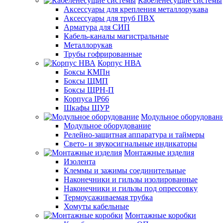
Кабеленесущие системы
Аксессуары для крепления металлорукава
Аксессуары для труб ПВХ
Арматура для СИП
Кабель-каналы магистральные
Металлорукав
Трубы гофрированные
Корпус НВА
Боксы КМПн
Боксы ЩМП
Боксы ЩРН-П
Корпуса IP66
Шкафы ЩУР
Модульное оборудован
Модульное оборудование
Релейно-защитная аппаратура и таймеры
Свето- и звукосигнальные индикаторы
Монтажные изделия
Изолента
Клеммы и зажимы соединительные
Наконечники и гильзы изолированные
Наконечники и гильзы под опрессовку
Термоусаживаемая трубка
Хомуты кабельные
Монтажные коробки