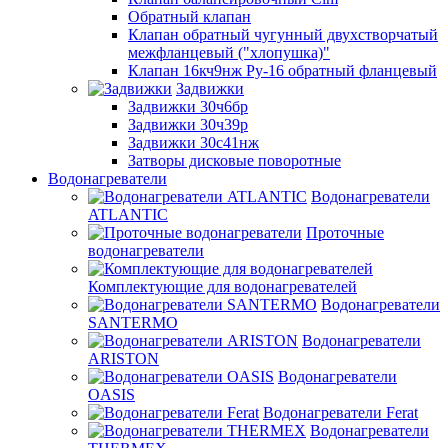
Обратный клапан
Клапан обратный чугунный двухстворчатый
межфланцевый ("хлопушка)"
Клапан 16кч9нж Ру-16 обратный фланцевый
Задвижки
Задвижки 30ч6бр
Задвижки 30ч39р
Задвижки 30с41нж
Затворы дисковые поворотные
Водонагреватели
Водонагреватели
ATLANTIC
Проточные
водонагреватели
Комплектующие для водонагревателей
Водонагреватели
SANTERMO
Водонагреватели
ARISTON
Водонагреватели
OASIS
Водонагреватели Ferat
Водонагреватели