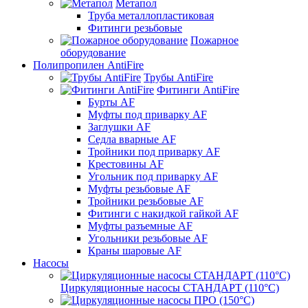
Метапол
Труба металлопластиковая
Фитинги резьбовые
Пожарное
оборудование
Полипропилен AntiFire
Трубы AntiFire
Фитинги AntiFire
Бурты AF
Муфты под приварку AF
Заглушки AF
Седла вварные AF
Тройники под приварку AF
Крестовины AF
Угольник под приварку AF
Муфты резьбовые AF
Тройники резьбовые AF
Фитинги с накидкой гайкой AF
Муфты разъемные AF
Угольники резьбовые AF
Краны шаровые AF
Насосы
Циркуляционные насосы СТАНДАРТ (110°C)