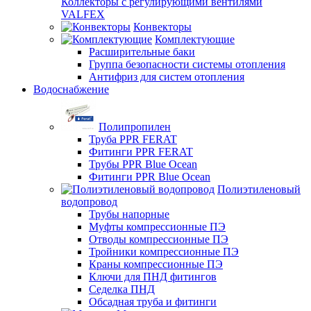
Коллекторы с регулирующими вентилями
VALFEX
Конвекторы
Комплектующие
Расширительные баки
Группа безопасности системы отопления
Антифриз для систем отопления
Водоснабжение
Полипропилен
Труба PPR FERAT
Фитинги PPR FERAT
Трубы PPR Blue Ocean
Фитинги PPR Blue Ocean
Полиэтиленовый
водопровод
Трубы напорные
Муфты компрессионные ПЭ
Отводы компрессионные ПЭ
Тройники компрессионные ПЭ
Краны компрессионные ПЭ
Ключи для ПНД фитингов
Седелка ПНД
Обсадная труба и фитинги