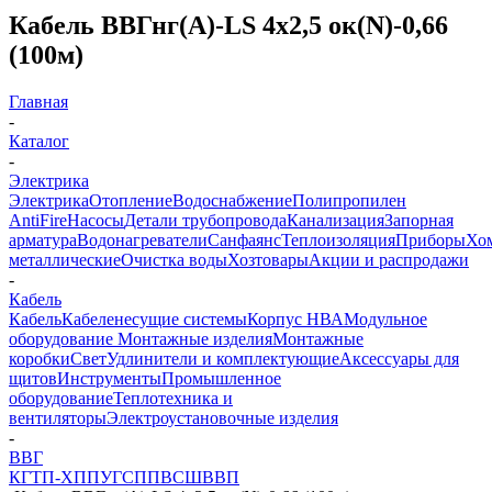
Кабель ВВГнг(А)-LS 4х2,5 ок(N)-0,66
(100м)
Главная
-
Каталог
-
Электрика
Электрика
Отопление
Водоснабжение
Полипропилен
AntiFire
Насосы
Детали трубопровода
Канализация
Запорная
арматура
Водонагреватели
Санфаянс
Теплоизоляция
Приборы
Хо
металлические
Очистка воды
Хозтовары
Акции и распродажи
-
Кабель
Кабель
Кабеленесущие системы
Корпус НВА
Модульное
оборудование
Монтажные изделия
Монтажные
коробки
Свет
Удлинители и комплектующие
Аксессуары для
щитов
Инструменты
Промышленное
оборудование
Теплотехника и
вентиляторы
Электроустановочные изделия
-
ВВГ
КГТП-ХП
ПУГСП
ПВС
ШВВП