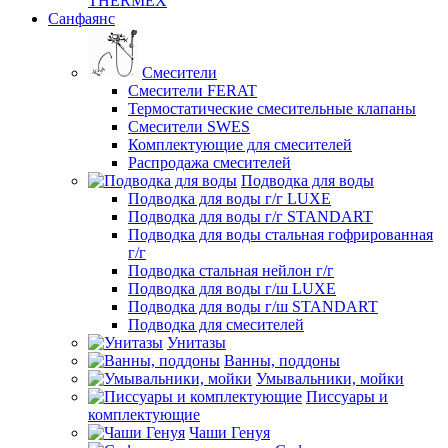
THERMEX
Санфаянс
Смесители
Смесители FERAT
Термостатические смесительные клапаны
Смесители SWES
Комплектующие для смесителей
Распродажа смесителей
Подводка для воды
Подводка для воды г/г LUXE
Подводка для воды г/г STANDART
Подводка для воды стальная гофрированная
г/г
Подводка стальная нейлон г/г
Подводка для воды г/ш LUXE
Подводка для воды г/ш STANDART
Подводка для смесителей
Унитазы
Ванны, поддоны
Умывальники, мойки
Писсуары и
комплектующие
Чаши Генуя