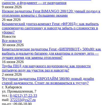
сырости, а фундамент — от разрушения
9 июня 2026
Низкие радиаторы Ferat BiMANGO 200/120: умный подход к
отоплению комнаты с большими окнами
26 мая 2026
Керамический унитаз-компакт Ferat «ФРЭНД»: как выбрать
современную сантехнику и навсегда забыть о сложностях в
уборке?
Новости
Все новости
30 июня 2026
Биметаллические радиаторы Ferat «БИПРИКОТ» 500x80: как
выбрать идеальную батарею для квартиры и почему лето —
лучшее время для замены отопления?
16 июня 2026
Трубы ПНД для наружного водопровода: как провести
питьевую воду на участок раз и навсегда?
2 июня 2026
Чугунные радиаторы ЕВРОЛАЙМ 580/80: новый дизайн
старой надежности. Стоит ли возвращаться к чугуну?
г. Хабаровск
ул. Промышленная, 7
тел.:
8 (4212) 37-22-33
mail:
372233@cs27.ru
пн-пт.: 09.00-18.00