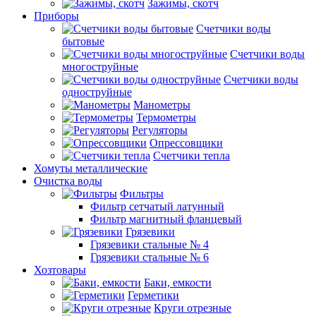
Зажимы, скотч
Приборы
Счетчики воды
бытовые
Счетчики воды
многоструйные
Счетчики воды
одноструйные
Манометры
Термометры
Регуляторы
Опрессовщики
Счетчики тепла
Хомуты металлические
Очистка воды
Фильтры
Фильтр сетчатый латунный
Фильтр магнитный фланцевый
Грязевики
Грязевики стальные № 4
Грязевики стальные № 6
Хозтовары
Баки, емкости
Герметики
Круги отрезные