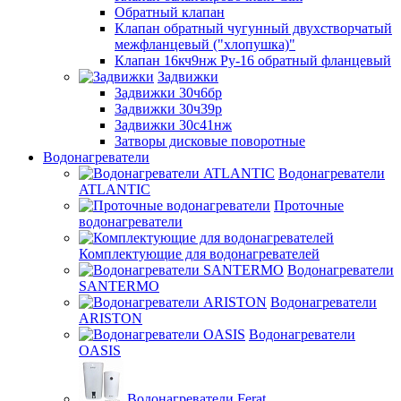
Обратный клапан
Клапан обратный чугунный двухстворчатый
межфланцевый ("хлопушка)"
Клапан 16кч9нж Ру-16 обратный фланцевый
Задвижки
Задвижки 30ч6бр
Задвижки 30ч39р
Задвижки 30с41нж
Затворы дисковые поворотные
Водонагреватели
Водонагреватели
ATLANTIC
Проточные
водонагреватели
Комплектующие для водонагревателей
Водонагреватели
SANTERMO
Водонагреватели
ARISTON
Водонагреватели
OASIS
Водонагреватели Ferat