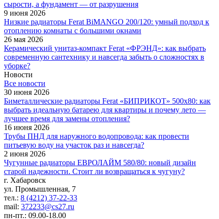
сырости, а фундамент — от разрушения
9 июня 2026
Низкие радиаторы Ferat BiMANGO 200/120: умный подход к
отоплению комнаты с большими окнами
26 мая 2026
Керамический унитаз-компакт Ferat «ФРЭНД»: как выбрать
современную сантехнику и навсегда забыть о сложностях в
уборке?
Новости
Все новости
30 июня 2026
Биметаллические радиаторы Ferat «БИПРИКОТ» 500x80: как
выбрать идеальную батарею для квартиры и почему лето —
лучшее время для замены отопления?
16 июня 2026
Трубы ПНД для наружного водопровода: как провести
питьевую воду на участок раз и навсегда?
2 июня 2026
Чугунные радиаторы ЕВРОЛАЙМ 580/80: новый дизайн
старой надежности. Стоит ли возвращаться к чугуну?
г. Хабаровск
ул. Промышленная, 7
тел.:
8 (4212) 37-22-33
mail:
372233@cs27.ru
пн-пт.: 09.00-18.00