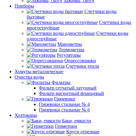
Зажимы, скотч
Приборы
Счетчики воды
бытовые
Счетчики воды
многоструйные
Счетчики воды
одноструйные
Манометры
Термометры
Регуляторы
Опрессовщики
Счетчики тепла
Хомуты металлические
Очистка воды
Фильтры
Фильтр сетчатый латунный
Фильтр магнитный фланцевый
Грязевики
Грязевики стальные № 4
Грязевики стальные № 6
Хозтовары
Баки, емкости
Герметики
Круги отрезные