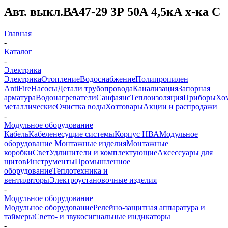
Авт. выкл.ВА47-29 3Р 50А 4,5кА х-ка С
Главная
-
Каталог
-
Электрика
Электрика
Отопление
Водоснабжение
Полипропилен
AntiFire
Насосы
Детали трубопровода
Канализация
Запорная
арматура
Водонагреватели
Санфаянс
Теплоизоляция
Приборы
Хо
металлические
Очистка воды
Хозтовары
Акции и распродажи
-
Модульное оборудование
Кабель
Кабеленесущие системы
Корпус НВА
Модульное
оборудование
Монтажные изделия
Монтажные
коробки
Свет
Удлинители и комплектующие
Аксессуары для
щитов
Инструменты
Промышленное
оборудование
Теплотехника и
вентиляторы
Электроустановочные изделия
-
Модульное оборудование
Модульное оборудование
Релейно-защитная аппаратура и
таймеры
Свето- и звукосигнальные индикаторы
-