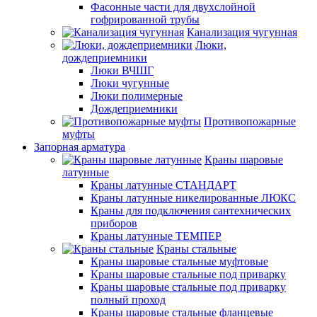
Фасонные части для двухслойной
гофрированной трубы
Канализация чугунная
Люки,
дождеприемники
Люки ВЧШГ
Люки чугунные
Люки полимерные
Дождеприемники
Противопожарные
муфты
Запорная арматура
Краны шаровые
латунные
Краны латунные СТАНДАРТ
Краны латунные никелированные ЛЮКС
Краны для подключения сантехнических
приборов
Краны латунные ТЕМПЕР
Краны стальные
Краны шаровые стальные муфтовые
Краны шаровые стальные под приварку
Краны шаровые стальные под приварку
полный проход
Краны шаровые стальные фланцевые