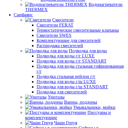
Водонагреватели
THERMEX
Санфаянс
Смесители
Смесители FERAT
Термостатические смесительные клапаны
Смесители SWES
Комплектующие для смесителей
Распродажа смесителей
Подводка для воды
Подводка для воды г/г LUXE
Подводка для воды г/г STANDART
Подводка для воды стальная гофрированная
г/г
Подводка стальная нейлон г/г
Подводка для воды г/ш LUXE
Подводка для воды г/ш STANDART
Подводка для смесителей
Унитазы
Ванны, поддоны
Умывальники, мойки
Писсуары и
комплектующие
Чаши Генуя
Сифоны в