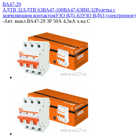
ВА47-29
АДТВ 32
АДТВ 63
ВА47-100
ВА47-63
ВН-32
Розетка с
заземляющим контактом
УЗО ВД1-63
УЗО ВД63 (электронное)
-
Авт. выкл.ВА47-29 3Р 50А 4,5кА х-ка С