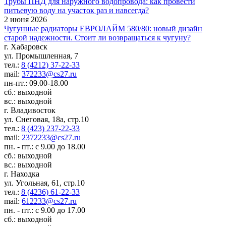
Трубы ПНД для наружного водопровода: как провести
питьевую воду на участок раз и навсегда?
2 июня 2026
Чугунные радиаторы ЕВРОЛАЙМ 580/80: новый дизайн
старой надежности. Стоит ли возвращаться к чугуну?
г. Хабаровск
ул. Промышленная, 7
тел.:
8 (4212) 37-22-33
mail:
372233@cs27.ru
пн-пт.: 09.00-18.00
сб.: выходной
вс.: выходной
г. Владивосток
ул. Снеговая, 18а, стр.10
тел.:
8 (423) 237-22-33
mail:
2372233@cs27.ru
пн. - пт.: с 9.00 до 18.00
сб.: выходной
вс.: выходной
г. Находка
ул. Угольная, 61, стр.10
тел.:
8 (4236) 61-22-33
mail:
612233@cs27.ru
пн. - пт.: с 9.00 до 17.00
сб.: выходной