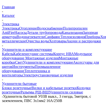
Главная
-
Каталог
-
Электрика
Электрика
Отопление
Водоснабжение
Полипропилен
AntiFire
Насосы
Детали трубопровода
Канализация
Запорная
арматура
Водонагреватели
Санфаянс
Теплоизоляция
Приборы
Хо
металлические
Очистка воды
Хозтовары
Акции и распродажи
-
Удлинители и комплектующие
Кабель
Кабеленесущие системы
Корпус НВА
Модульное
оборудование
Монтажные изделия
Монтажные
коробки
Свет
Удлинители и комплектующие
Аксессуары для
щитов
Инструменты
Промышленное
оборудование
Теплотехника и
вентиляторы
Электроустановочные изделия
-
Удлинители бытовые
Блоки розеточные
Вилки и кабельные розетки
Колодки
розеточные
Разъемы РШ-ВШ
Удлинители силовые
-
Удлинитель бытовой У03В выкл., 3 гнезда, 5метров, с
заземлением, ПВС 3х1мм2 16А/250В