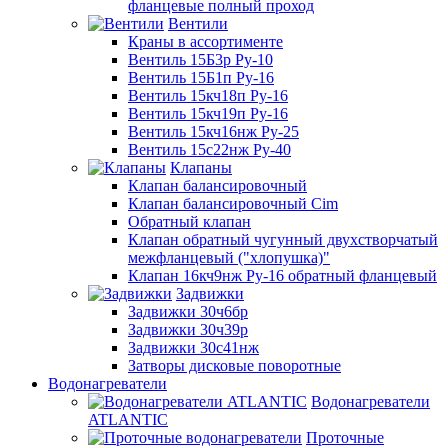
фланцевые полный проход
Вентили
Краны в ассортименте
Вентиль 15Б3р Ру-10
Вентиль 15Б1п Ру-16
Вентиль 15кч18п Ру-16
Вентиль 15кч19п Ру-16
Вентиль 15кч16нж Ру-25
Вентиль 15с22нж Ру-40
Клапаны
Клапан балансировочный
Клапан балансировочный Cim
Обратный клапан
Клапан обратный чугунный двухстворчатый
межфланцевый ("хлопушка)"
Клапан 16кч9нж Ру-16 обратный фланцевый
Задвижки
Задвижки 30ч6бр
Задвижки 30ч39р
Задвижки 30с41нж
Затворы дисковые поворотные
Водонагреватели
Водонагреватели
ATLANTIC
Проточные