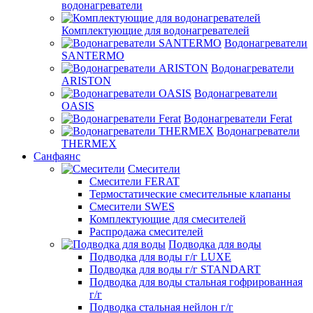
водонагреватели
Комплектующие для водонагревателей
Водонагреватели
SANTERMO
Водонагреватели
ARISTON
Водонагреватели
OASIS
Водонагреватели Ferat
Водонагреватели
THERMEX
Санфаянс
Смесители
Смесители FERAT
Термостатические смесительные клапаны
Смесители SWES
Комплектующие для смесителей
Распродажа смесителей
Подводка для воды
Подводка для воды г/г LUXE
Подводка для воды г/г STANDART
Подводка для воды стальная гофрированная
г/г
Подводка стальная нейлон г/г