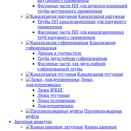
внутреннего применения
Фасонные части ПП для шумопоглощающей
трубы внутреннего применения
Канализация наружная
Трубы ПП канализационные для наружнего
применения
Фасонные части ПП для канализационных
труб наружнего применения
Канализация
гофрированная
Дренаж в геотекстиле
Труба двухстойная гофрированная
Фасонные части для двухслойной
гофрированной трубы
Канализация чугунная
Люки,
дождеприемники
Люки ВЧШГ
Люки чугунные
Люки полимерные
Дождеприемники
Противопожарные
муфты
Запорная арматура
Краны шаровые