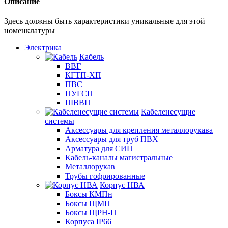
Описание
Здесь должны быть характеристики уникальные для этой
номенклатуры
Электрика
Кабель
ВВГ
КГТП-ХП
ПВС
ПУГСП
ШВВП
Кабеленесущие
системы
Аксессуары для крепления металлорукава
Аксессуары для труб ПВХ
Арматура для СИП
Кабель-каналы магистральные
Металлорукав
Трубы гофрированные
Корпус НВА
Боксы КМПн
Боксы ЩМП
Боксы ЩРН-П
Корпуса IP66