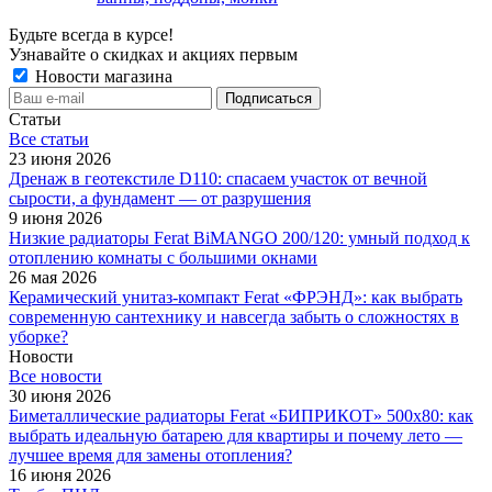
Будьте всегда в курсе!
Узнавайте о скидках и акциях первым
Новости магазина
Статьи
Все cтатьи
23 июня 2026
Дренаж в геотекстиле D110: спасаем участок от вечной
сырости, а фундамент — от разрушения
9 июня 2026
Низкие радиаторы Ferat BiMANGO 200/120: умный подход к
отоплению комнаты с большими окнами
26 мая 2026
Керамический унитаз-компакт Ferat «ФРЭНД»: как выбрать
современную сантехнику и навсегда забыть о сложностях в
уборке?
Новости
Все новости
30 июня 2026
Биметаллические радиаторы Ferat «БИПРИКОТ» 500x80: как
выбрать идеальную батарею для квартиры и почему лето —
лучшее время для замены отопления?
16 июня 2026