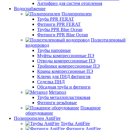
Антифриз для систем отопления
Водоснабжение
Полипропилен
Труба PPR FERAT
Фитинги PPR FERAT
Трубы PPR Blue Ocean
Фитинги PPR Blue Ocean
Полиэтиленовый
водопровод
Трубы напорные
Муфты компрессионные ПЭ
Отводы компрессионные ПЭ
Тройники компрессионные ПЭ
Краны компрессионные ПЭ
Ключи для ПНД фитингов
Седелка ПНД
Обсадная труба и фитинги
Метапол
Труба металлопластиковая
Фитинги резьбовые
Пожарное
оборудование
Полипропилен AntiFire
Трубы AntiFire
Фитинги AntiFire