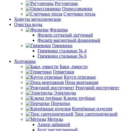
Регуляторы
Опрессовщики
Счетчики тепла
Хомуты металлические
Очистка воды
Фильтры
Фильтр сетчатый латунный
Фильтр магнитный фланцевый
Грязевики
Грязевики стальные № 4
Грязевики стальные № 6
Хозтовары
Баки, емкости
Герметики
Круги отрезные
Пена монтажная
Режущий инструмент
Электроды
Ключи трубные
Перчатки
Крепёжные изделия
Трос сантехнический
Метизы
Анкер забивной
Болт шестигранный