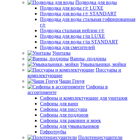
Подводка для воды
Подводка для воды г/г LUXE
Подводка для воды г/г STANDART
Подводка для воды стальная гофрированная
г/г
Подводка стальная нейлон г/г
Подводка для воды г/ш LUXE
Подводка для воды г/ш STANDART
Подводка для смесителей
Унитазы
Ванны, поддоны
Умывальники, мойки
Писсуары и
комплектующие
Чаши Генуя
Сифоны в
ассортименте
Сифоны и комплектующие для унитазов
Сифоны для ванн
Сифоны для писсуара
Сифоны для поддонов
Сифоны для раковин и моек
Сифоны для умывальников
Гофротрубы
Полотенцесушители