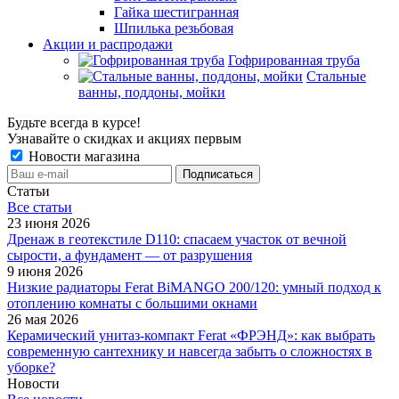
Гайка шестигранная
Шпилька резьбовая
Акции и распродажи
Гофрированная труба
Стальные
ванны, поддоны, мойки
Будьте всегда в курсе!
Узнавайте о скидках и акциях первым
Новости магазина
Статьи
Все cтатьи
23 июня 2026
Дренаж в геотекстиле D110: спасаем участок от вечной
сырости, а фундамент — от разрушения
9 июня 2026
Низкие радиаторы Ferat BiMANGO 200/120: умный подход к
отоплению комнаты с большими окнами
26 мая 2026
Керамический унитаз-компакт Ferat «ФРЭНД»: как выбрать
современную сантехнику и навсегда забыть о сложностях в
уборке?
Новости