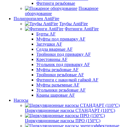
Фитинги резьбовые
Пожарное
оборудование
Полипропилен AntiFire
Трубы AntiFire
Фитинги AntiFire
Бурты AF
Муфты под приварку AF
Заглушки AF
Седла вварные AF
Тройники под приварку AF
Крестовины AF
Угольник под приварку AF
Муфты резьбовые AF
Тройники резьбовые AF
Фитинги с накидкой гайкой AF
Муфты разъемные AF
Угольники резьбовые AF
Краны шаровые AF
Насосы
Циркуляционные насосы СТАНДАРТ (110°C)
Циркуляционные насосы ПРО (150°C)