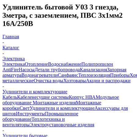
Удлинитель бытовой У03 3 гнезда,
3метра, с заземлением, ПВС 3х1мм2
16А/250В
Главная
-
Каталог
-
Электрика
Электрика
Отопление
Водоснабжение
Полипропилен
AntiFire
Насосы
Детали трубопровода
Канализация
Запорная
арматура
Водонагреватели
Санфаянс
Теплоизоляция
Приборы
Хо
металлические
Очистка воды
Хозтовары
Акции и распродажи
-
Удлинители и комплектующие
Кабель
Кабеленесущие системы
Корпус НВА
Модульное
оборудование
Монтажные изделия
Монтажные
коробки
Свет
Удлинители и комплектующие
Аксессуары для
щитов
Инструменты
Промышленное
оборудование
Теплотехника и
вентиляторы
Электроустановочные изделия
-
Удлинители бытовые