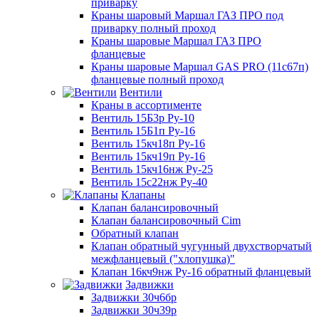
приварку
Краны шаровый Маршал ГАЗ ПРО под
приварку полный проход
Краны шаровые Маршал ГАЗ ПРО
фланцевые
Краны шаровые Маршал GAS PRO (11с67п)
фланцевые полный проход
Вентили
Краны в ассортименте
Вентиль 15Б3р Ру-10
Вентиль 15Б1п Ру-16
Вентиль 15кч18п Ру-16
Вентиль 15кч19п Ру-16
Вентиль 15кч16нж Ру-25
Вентиль 15с22нж Ру-40
Клапаны
Клапан балансировочный
Клапан балансировочный Cim
Обратный клапан
Клапан обратный чугунный двухстворчатый
межфланцевый ("хлопушка)"
Клапан 16кч9нж Ру-16 обратный фланцевый
Задвижки
Задвижки 30ч6бр
Задвижки 30ч39р