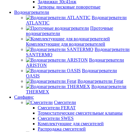
Задвижки 30с41нж
Затворы дисковые поворотные
Водонагреватели
Водонагреватели
ATLANTIC
Проточные
водонагреватели
Комплектующие для водонагревателей
Водонагреватели
SANTERMO
Водонагреватели
ARISTON
Водонагреватели
OASIS
Водонагреватели Ferat
Водонагреватели
THERMEX
Санфаянс
Смесители
Смесители FERAT
Термостатические смесительные клапаны
Смесители SWES
Комплектующие для смесителей
Распродажа смесителей