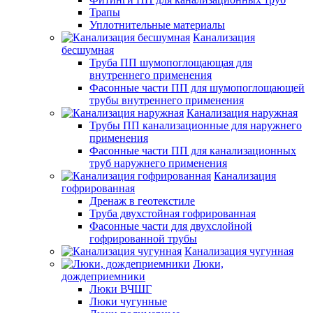
Трапы
Уплотнительные материалы
Канализация
бесшумная
Труба ПП шумопоглощающая для
внутреннего применения
Фасонные части ПП для шумопоглощающей
трубы внутреннего применения
Канализация наружная
Трубы ПП канализационные для наружнего
применения
Фасонные части ПП для канализационных
труб наружнего применения
Канализация
гофрированная
Дренаж в геотекстиле
Труба двухстойная гофрированная
Фасонные части для двухслойной
гофрированной трубы
Канализация чугунная
Люки,
дождеприемники
Люки ВЧШГ
Люки чугунные