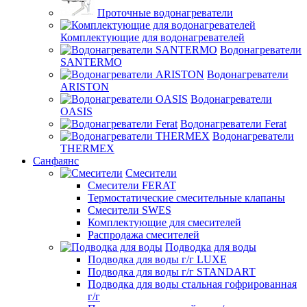
Проточные водонагреватели
Комплектующие для водонагревателей
Водонагреватели
SANTERMO
Водонагреватели
ARISTON
Водонагреватели
OASIS
Водонагреватели Ferat
Водонагреватели
THERMEX
Санфаянс
Смесители
Смесители FERAT
Термостатические смесительные клапаны
Смесители SWES
Комплектующие для смесителей
Распродажа смесителей
Подводка для воды
Подводка для воды г/г LUXE
Подводка для воды г/г STANDART
Подводка для воды стальная гофрированная
г/г