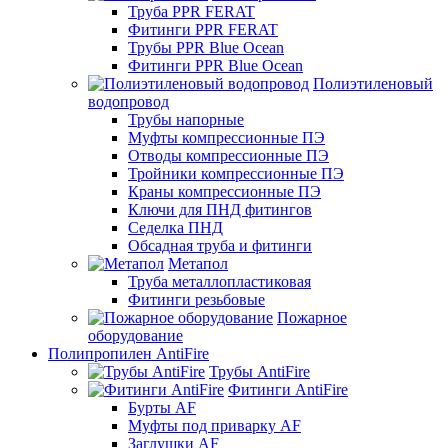
Труба PPR FERAT
Фитинги PPR FERAT
Трубы PPR Blue Ocean
Фитинги PPR Blue Ocean
Полиэтиленовый
водопровод
Трубы напорные
Муфты компрессионные ПЭ
Отводы компрессионные ПЭ
Тройники компрессионные ПЭ
Краны компрессионные ПЭ
Ключи для ПНД фитингов
Седелка ПНД
Обсадная труба и фитинги
Метапол
Труба металлопластиковая
Фитинги резьбовые
Пожарное
оборудование
Полипропилен AntiFire
Трубы AntiFire
Фитинги AntiFire
Бурты AF
Муфты под приварку AF
Заглушки AF