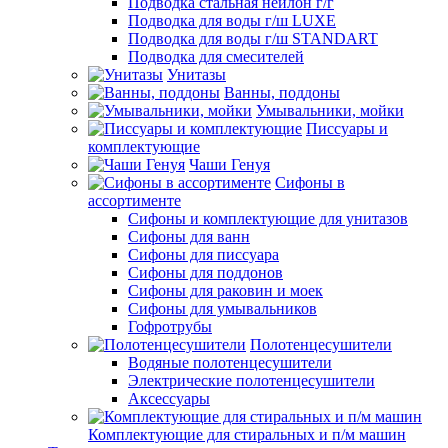
Подводка стальная нейлон г/г
Подводка для воды г/ш LUXE
Подводка для воды г/ш STANDART
Подводка для смесителей
Унитазы
Ванны, поддоны
Умывальники, мойки
Писсуары и
комплектующие
Чаши Генуя
Сифоны в
ассортименте
Сифоны и комплектующие для унитазов
Сифоны для ванн
Сифоны для писсуара
Сифоны для поддонов
Сифоны для раковин и моек
Сифоны для умывальников
Гофротрубы
Полотенцесушители
Водяные полотенцесушители
Электрические полотенцесушители
Аксессуары
Комплектующие для стиральных и п/м машин