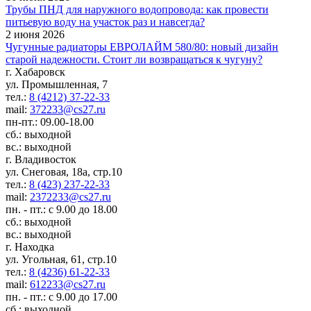
Трубы ПНД для наружного водопровода: как провести
питьевую воду на участок раз и навсегда?
2 июня 2026
Чугунные радиаторы ЕВРОЛАЙМ 580/80: новый дизайн
старой надежности. Стоит ли возвращаться к чугуну?
г. Хабаровск
ул. Промышленная, 7
тел.:
8 (4212) 37-22-33
mail:
372233@cs27.ru
пн-пт.: 09.00-18.00
сб.: выходной
вс.: выходной
г. Владивосток
ул. Снеговая, 18а, стр.10
тел.:
8 (423) 237-22-33
mail:
2372233@cs27.ru
пн. - пт.: с 9.00 до 18.00
сб.: выходной
вс.: выходной
г. Находка
ул. Угольная, 61, стр.10
тел.:
8 (4236) 61-22-33
mail:
612233@cs27.ru
пн. - пт.: с 9.00 до 17.00
сб.: выходной