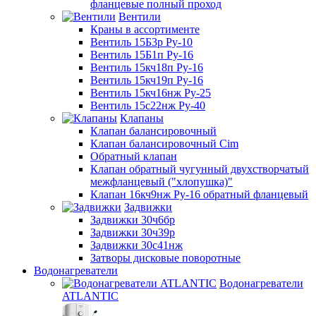
фланцевые полный проход
Вентили
Краны в ассортименте
Вентиль 15Б3р Ру-10
Вентиль 15Б1п Ру-16
Вентиль 15кч18п Ру-16
Вентиль 15кч19п Ру-16
Вентиль 15кч16нж Ру-25
Вентиль 15с22нж Ру-40
Клапаны
Клапан балансировочный
Клапан балансировочный Cim
Обратный клапан
Клапан обратный чугунный двухстворчатый
межфланцевый ("хлопушка)"
Клапан 16кч9нж Ру-16 обратный фланцевый
Задвижки
Задвижки 30ч6бр
Задвижки 30ч39р
Задвижки 30с41нж
Затворы дисковые поворотные
Водонагреватели
Водонагреватели
ATLANTIC