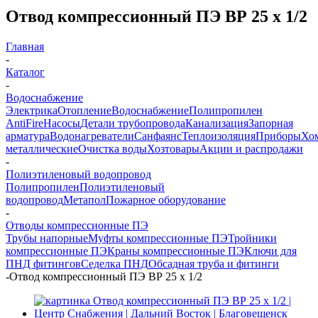
Отвод компрессионный ПЭ ВР 25 х 1/2
Главная
-
Каталог
-
Водоснабжение
Электрика
Отопление
Водоснабжение
Полипропилен
AntiFire
Насосы
Детали трубопровода
Канализация
Запорная
арматура
Водонагреватели
Санфаянс
Теплоизоляция
Приборы
Хо
металлические
Очистка воды
Хозтовары
Акции и распродажи
-
Полиэтиленовый водопровод
Полипропилен
Полиэтиленовый
водопровод
Метапол
Пожарное оборудование
-
Отводы компрессионные ПЭ
Трубы напорные
Муфты компрессионные ПЭ
Тройники
компрессионные ПЭ
Краны компрессионные ПЭ
Ключи для
ПНД фитингов
Седелка ПНД
Обсадная труба и фитинги
-
Отвод компрессионный ПЭ ВР 25 х 1/2