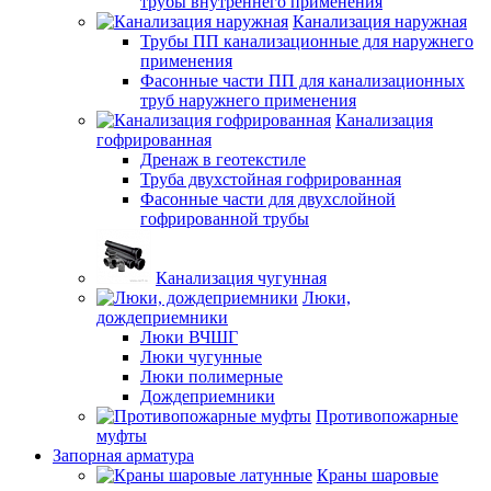
трубы внутреннего применения
Канализация наружная
Трубы ПП канализационные для наружнего
применения
Фасонные части ПП для канализационных
труб наружнего применения
Канализация
гофрированная
Дренаж в геотекстиле
Труба двухстойная гофрированная
Фасонные части для двухслойной
гофрированной трубы
Канализация чугунная
Люки,
дождеприемники
Люки ВЧШГ
Люки чугунные
Люки полимерные
Дождеприемники
Противопожарные
муфты
Запорная арматура
Краны шаровые