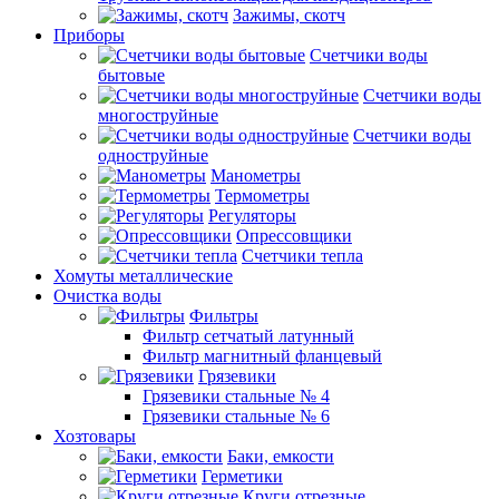
Зажимы, скотч
Приборы
Счетчики воды
бытовые
Счетчики воды
многоструйные
Счетчики воды
одноструйные
Манометры
Термометры
Регуляторы
Опрессовщики
Счетчики тепла
Хомуты металлические
Очистка воды
Фильтры
Фильтр сетчатый латунный
Фильтр магнитный фланцевый
Грязевики
Грязевики стальные № 4
Грязевики стальные № 6
Хозтовары
Баки, емкости
Герметики
Круги отрезные