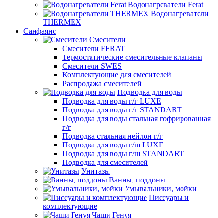
Водонагреватели Ferat
Водонагреватели
THERMEX
Санфаянс
Смесители
Смесители FERAT
Термостатические смесительные клапаны
Смесители SWES
Комплектующие для смесителей
Распродажа смесителей
Подводка для воды
Подводка для воды г/г LUXE
Подводка для воды г/г STANDART
Подводка для воды стальная гофрированная
г/г
Подводка стальная нейлон г/г
Подводка для воды г/ш LUXE
Подводка для воды г/ш STANDART
Подводка для смесителей
Унитазы
Ванны, поддоны
Умывальники, мойки
Писсуары и
комплектующие
Чаши Генуя