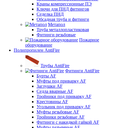
Краны компрессионные ПЭ
Ключи для ПНД фитингов
Седелка ПНД
Обсадная труба и фитинги
Метапол
Труба металлопластиковая
Фитинги резьбовые
Пожарное
оборудование
Полипропилен AntiFire
Трубы AntiFire
Фитинги AntiFire
Бурты AF
Муфты под приварку AF
Заглушки AF
Седла вварные AF
Тройники под приварку AF
Крестовины AF
Угольник под приварку AF
Муфты резьбовые AF
Тройники резьбовые AF
Фитинги с накидкой гайкой AF
Муфты разъемные AF