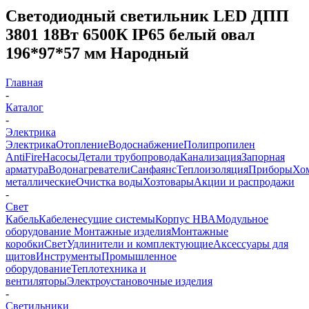
Светодиодный светильник LED ДПП
3801 18Вт 6500К IP65 белый овал
196*97*57 мм Народный
Главная
-
Каталог
-
Электрика
Электрика
Отопление
Водоснабжение
Полипропилен
AntiFire
Насосы
Детали трубопровода
Канализация
Запорная
арматура
Водонагреватели
Санфаянс
Теплоизоляция
Приборы
Хо
металлические
Очистка воды
Хозтовары
Акции и распродажи
-
Свет
Кабель
Кабеленесущие системы
Корпус НВА
Модульное
оборудование
Монтажные изделия
Монтажные
коробки
Свет
Удлинители и комплектующие
Аксессуары для
щитов
Инструменты
Промышленное
оборудование
Теплотехника и
вентиляторы
Электроустановочные изделия
-
Светильники