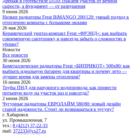
Дренаж в геотекстиле D110: спасаем участок от вечной
сырости, а фундамент — от разрушения
9 июня 2026
Низкие радиаторы Ferat BiMANGO 200/120: умный подход к
отоплению комнаты с большими окнами
26 мая 2026
Керамический унитаз-компакт Ferat «ФРЭНД»: как выбрать
современную сантехнику и навсегда забыть о сложностях в
уборке?
Новости
Все новости
30 июня 2026
Биметаллические радиаторы Ferat «БИПРИКОТ» 500x80: как
выбрать идеальную батарею для квартиры и почему лето —
лучшее время для замены отопления?
16 июня 2026
Трубы ПНД для наружного водопровода: как провести
питьевую воду на участок раз и навсегда?
2 июня 2026
Чугунные радиаторы ЕВРОЛАЙМ 580/80: новый дизайн
старой надежности. Стоит ли возвращаться к чугуну?
г. Хабаровск
ул. Промышленная, 7
тел.:
8 (4212) 37-22-33
mail:
372233@cs27.ru