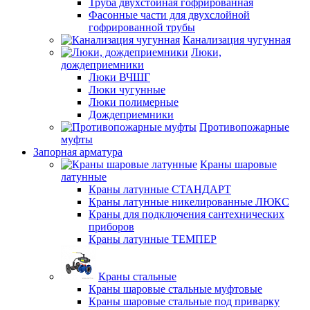
Труба двухстойная гофрированная
Фасонные части для двухслойной
гофрированной трубы
Канализация чугунная
Люки,
дождеприемники
Люки ВЧШГ
Люки чугунные
Люки полимерные
Дождеприемники
Противопожарные
муфты
Запорная арматура
Краны шаровые
латунные
Краны латунные СТАНДАРТ
Краны латунные никелированные ЛЮКС
Краны для подключения сантехнических
приборов
Краны латунные ТЕМПЕР
Краны стальные
Краны шаровые стальные муфтовые
Краны шаровые стальные под приварку