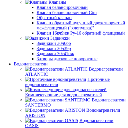
Клапаны
Клапан балансировочный
Клапан балансировочный Cim
Обратный клапан
Клапан обратный чугунный двухстворчатый
межфланцевый ("хлопушка)"
Клапан 16кч9нж Ру-16 обратный фланцевый
Задвижки
Задвижки 30ч6бр
Задвижки 30ч39р
Задвижки 30с41нж
Затворы дисковые поворотные
Водонагреватели
Водонагреватели
ATLANTIC
Проточные
водонагреватели
Комплектующие для водонагревателей
Водонагреватели
SANTERMO
Водонагреватели
ARISTON
Водонагреватели
OASIS