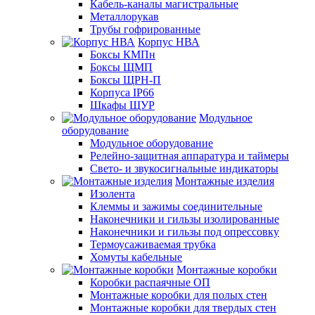
Кабель-каналы магистральные
Металлорукав
Трубы гофрированные
Корпус НВА
Боксы КМПн
Боксы ЩМП
Боксы ЩРН-П
Корпуса IP66
Шкафы ЩУР
Модульное
оборудование
Модульное оборудование
Релейно-защитная аппаратура и таймеры
Свето- и звукосигнальные индикаторы
Монтажные изделия
Изолента
Клеммы и зажимы соединительные
Наконечники и гильзы изолированные
Наконечники и гильзы под опрессовку
Термоусаживаемая трубка
Хомуты кабельные
Монтажные коробки
Коробки распаячные ОП
Монтажные коробки для полых стен
Монтажные коробки для твердых стен