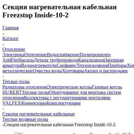
Секция нагревательная кабельная
Freezstop Inside-10-2
Главная
-
Каталог
-
Отопление
Электрика
Отопление
Водоснабжение
Полипропилен
AntiFire
Насосы
Детали трубопровода
Канализация
Запорная
арматура
Водонагреватели
Санфаянс
Теплоизоляция
Приборы
Хо
металлические
Очистка воды
Хозтовары
Акции и распродажи
-
Теплые полы
Радиаторы отопления
Электрические котлы
Газовые котлы
HUBERT
Теплые полы
Оборудование для монтажа систем
отопления
Коллекторы с регулирующими вентилями
VALFEX
Конвекторы
Комплектующие
-
Секции нагревательные кабельные
Теплые водяные полы
-
Секция нагревательная кабельная Freezstop Inside-10-2