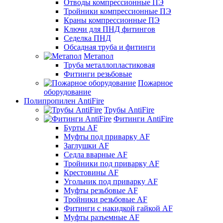
Отводы компрессионные ПЭ
Тройники компрессионные ПЭ
Краны компрессионные ПЭ
Ключи для ПНД фитингов
Седелка ПНД
Обсадная труба и фитинги
Метапол
Труба металлопластиковая
Фитинги резьбовые
Пожарное
оборудование
Полипропилен AntiFire
Трубы AntiFire
Фитинги AntiFire
Бурты AF
Муфты под приварку AF
Заглушки AF
Седла вварные AF
Тройники под приварку AF
Крестовины AF
Угольник под приварку AF
Муфты резьбовые AF
Тройники резьбовые AF
Фитинги с накидкой гайкой AF
Муфты разъемные AF