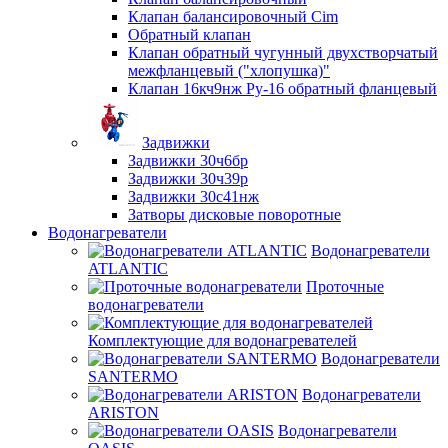
Клапан балансировочный Cim
Обратный клапан
Клапан обратный чугунный двухстворчатый
межфланцевый ("хлопушка)"
Клапан 16кч9нж Ру-16 обратный фланцевый
Задвижки
Задвижки 30ч6бр
Задвижки 30ч39р
Задвижки 30с41нж
Затворы дисковые поворотные
Водонагреватели
Водонагреватели
ATLANTIC
Проточные
водонагреватели
Комплектующие для водонагревателей
Водонагреватели
SANTERMO
Водонагреватели
ARISTON
Водонагреватели