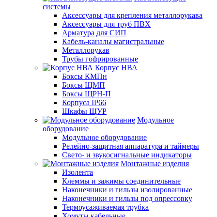
системы
Аксессуары для крепления металлорукава
Аксессуары для труб ПВХ
Арматура для СИП
Кабель-каналы магистральные
Металлорукав
Трубы гофрированные
Корпус НВА
Боксы КМПн
Боксы ЩМП
Боксы ЩРН-П
Корпуса IP66
Шкафы ЩУР
Модульное
оборудование
Модульное оборудование
Релейно-защитная аппаратура и таймеры
Свето- и звукосигнальные индикаторы
Монтажные изделия
Изолента
Клеммы и зажимы соединительные
Наконечники и гильзы изолированные
Наконечники и гильзы под опрессовку
Термоусаживаемая трубка
Хомуты кабельные