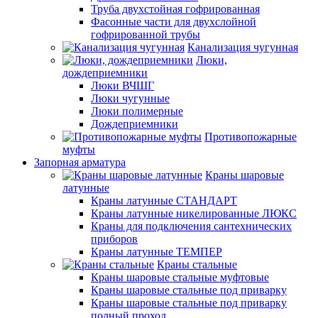
Труба двухстойная гофрированная
Фасонные части для двухслойной
гофрированной трубы
Канализация чугунная
Люки,
дождеприемники
Люки ВЧШГ
Люки чугунные
Люки полимерные
Дождеприемники
Противопожарные
муфты
Запорная арматура
Краны шаровые
латунные
Краны латунные СТАНДАРТ
Краны латунные никелированные ЛЮКС
Краны для подключения сантехнических
приборов
Краны латунные ТЕМПЕР
Краны стальные
Краны шаровые стальные муфтовые
Краны шаровые стальные под приварку
Краны шаровые стальные под приварку
полный проход