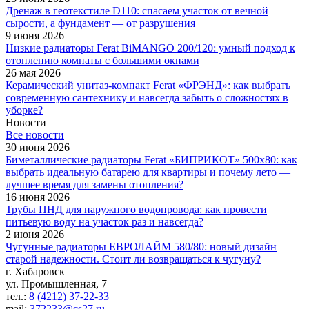
Дренаж в геотекстиле D110: спасаем участок от вечной
сырости, а фундамент — от разрушения
9 июня 2026
Низкие радиаторы Ferat BiMANGO 200/120: умный подход к
отоплению комнаты с большими окнами
26 мая 2026
Керамический унитаз-компакт Ferat «ФРЭНД»: как выбрать
современную сантехнику и навсегда забыть о сложностях в
уборке?
Новости
Все новости
30 июня 2026
Биметаллические радиаторы Ferat «БИПРИКОТ» 500x80: как
выбрать идеальную батарею для квартиры и почему лето —
лучшее время для замены отопления?
16 июня 2026
Трубы ПНД для наружного водопровода: как провести
питьевую воду на участок раз и навсегда?
2 июня 2026
Чугунные радиаторы ЕВРОЛАЙМ 580/80: новый дизайн
старой надежности. Стоит ли возвращаться к чугуну?
г. Хабаровск
ул. Промышленная, 7
тел.:
8 (4212) 37-22-33
mail:
372233@cs27.ru