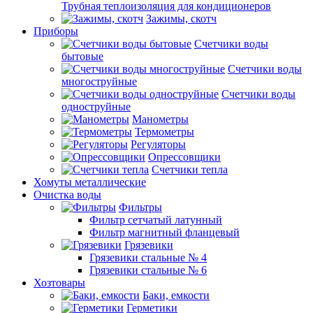
Трубная теплоизоляция для кондиционеров
Зажимы, скотч
Приборы
Счетчики воды
бытовые
Счетчики воды
многоструйные
Счетчики воды
одноструйные
Манометры
Термометры
Регуляторы
Опрессовщики
Счетчики тепла
Хомуты металлические
Очистка воды
Фильтры
Фильтр сетчатый латунный
Фильтр магнитный фланцевый
Грязевики
Грязевики стальные № 4
Грязевики стальные № 6
Хозтовары
Баки, емкости
Герметики