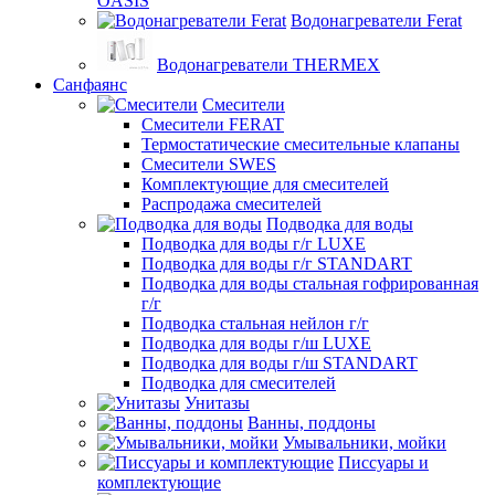
OASIS
Водонагреватели Ferat
Водонагреватели THERMEX
Санфаянс
Смесители
Смесители FERAT
Термостатические смесительные клапаны
Смесители SWES
Комплектующие для смесителей
Распродажа смесителей
Подводка для воды
Подводка для воды г/г LUXE
Подводка для воды г/г STANDART
Подводка для воды стальная гофрированная
г/г
Подводка стальная нейлон г/г
Подводка для воды г/ш LUXE
Подводка для воды г/ш STANDART
Подводка для смесителей
Унитазы
Ванны, поддоны
Умывальники, мойки
Писсуары и
комплектующие