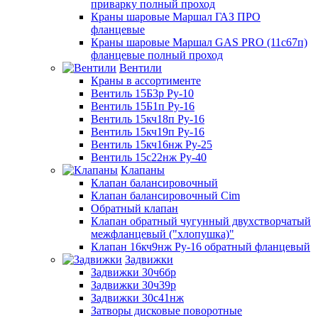
приварку полный проход
Краны шаровые Маршал ГАЗ ПРО
фланцевые
Краны шаровые Маршал GAS PRO (11с67п)
фланцевые полный проход
Вентили
Краны в ассортименте
Вентиль 15Б3р Ру-10
Вентиль 15Б1п Ру-16
Вентиль 15кч18п Ру-16
Вентиль 15кч19п Ру-16
Вентиль 15кч16нж Ру-25
Вентиль 15с22нж Ру-40
Клапаны
Клапан балансировочный
Клапан балансировочный Cim
Обратный клапан
Клапан обратный чугунный двухстворчатый
межфланцевый ("хлопушка)"
Клапан 16кч9нж Ру-16 обратный фланцевый
Задвижки
Задвижки 30ч6бр
Задвижки 30ч39р
Задвижки 30с41нж
Затворы дисковые поворотные