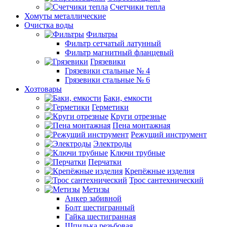
Счетчики тепла
Хомуты металлические
Очистка воды
Фильтры
Фильтр сетчатый латунный
Фильтр магнитный фланцевый
Грязевики
Грязевики стальные № 4
Грязевики стальные № 6
Хозтовары
Баки, емкости
Герметики
Круги отрезные
Пена монтажная
Режущий инструмент
Электроды
Ключи трубные
Перчатки
Крепёжные изделия
Трос сантехнический
Метизы
Анкер забивной
Болт шестигранный
Гайка шестигранная
Шпилька резьбовая