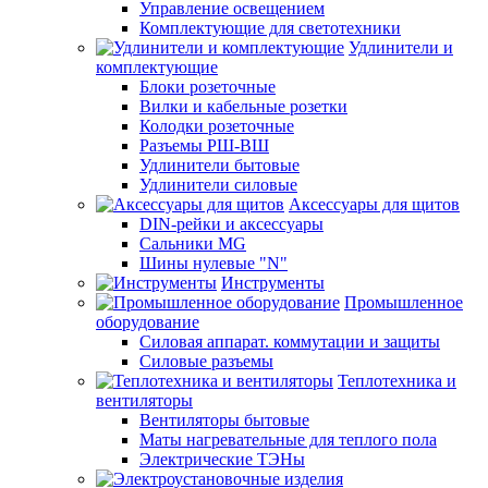
Управление освещением
Комплектующие для светотехники
Удлинители и
комплектующие
Блоки розеточные
Вилки и кабельные розетки
Колодки розеточные
Разъемы РШ-ВШ
Удлинители бытовые
Удлинители силовые
Аксессуары для щитов
DIN-рейки и аксессуары
Сальники MG
Шины нулевые "N"
Инструменты
Промышленное
оборудование
Силовая аппарат. коммутации и защиты
Силовые разъемы
Теплотехника и
вентиляторы
Вентиляторы бытовые
Маты нагревательные для теплого пола
Электрические ТЭНы