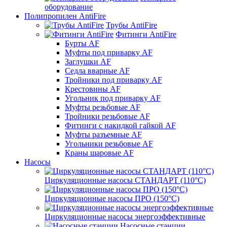
оборудование
Полипропилен AntiFire
Трубы AntiFire
Фитинги AntiFire
Бурты AF
Муфты под приварку AF
Заглушки AF
Седла вварные AF
Тройники под приварку AF
Крестовины AF
Угольник под приварку AF
Муфты резьбовые AF
Тройники резьбовые AF
Фитинги с накидкой гайкой AF
Муфты разъемные AF
Угольники резьбовые AF
Краны шаровые AF
Насосы
Циркуляционные насосы СТАНДАРТ (110°C)
Циркуляционные насосы ПРО (150°C)
Циркуляционные насосы энергоэффективные
Насосные станции