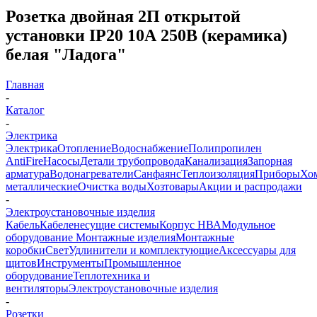
Розетка двойная 2П открытой
установки IP20 10А 250В (керамика)
белая "Ладога"
Главная
-
Каталог
-
Электрика
Электрика
Отопление
Водоснабжение
Полипропилен
AntiFire
Насосы
Детали трубопровода
Канализация
Запорная
арматура
Водонагреватели
Санфаянс
Теплоизоляция
Приборы
Хо
металлические
Очистка воды
Хозтовары
Акции и распродажи
-
Электроустановочные изделия
Кабель
Кабеленесущие системы
Корпус НВА
Модульное
оборудование
Монтажные изделия
Монтажные
коробки
Свет
Удлинители и комплектующие
Аксессуары для
щитов
Инструменты
Промышленное
оборудование
Теплотехника и
вентиляторы
Электроустановочные изделия
-
Розетки