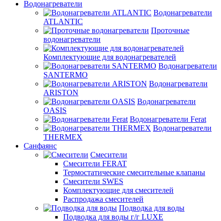
Водонагреватели
Водонагреватели
ATLANTIC
Проточные
водонагреватели
Комплектующие для водонагревателей
Водонагреватели
SANTERMO
Водонагреватели
ARISTON
Водонагреватели
OASIS
Водонагреватели Ferat
Водонагреватели
THERMEX
Санфаянс
Смесители
Смесители FERAT
Термостатические смесительные клапаны
Смесители SWES
Комплектующие для смесителей
Распродажа смесителей
Подводка для воды
Подводка для воды г/г LUXE