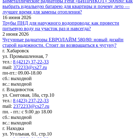
Биметаллические радиаторы Ferat «БИПРИКОТ» 500x80: как
выбрать идеальную батарею для квартиры и почему лето —
лучшее время для замены отопления?
16 июня 2026
Трубы ПНД для наружного водопровода: как провести
питьевую воду на участок раз и навсегда?
2 июня 2026
Чугунные радиаторы ЕВРОЛАЙМ 580/80: новый дизайн
старой надежности. Стоит ли возвращаться к чугуну?
г. Хабаровск
ул. Промышленная, 7
тел.:
8 (4212) 37-22-33
mail:
372233@cs27.ru
пн-пт.: 09.00-18.00
сб.: выходной
вс.: выходной
г. Владивосток
ул. Снеговая, 18а, стр.10
тел.:
8 (423) 237-22-33
mail:
2372233@cs27.ru
пн. - пт.: с 9.00 до 18.00
сб.: выходной
вс.: выходной
г. Находка
ул. Угольная, 61, стр.10