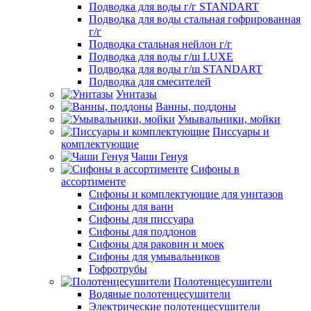
Подводка для воды г/г STANDART
Подводка для воды стальная гофрированная
г/г
Подводка стальная нейлон г/г
Подводка для воды г/ш LUXE
Подводка для воды г/ш STANDART
Подводка для смесителей
Унитазы
Ванны, поддоны
Умывальники, мойки
Писсуары и
комплектующие
Чаши Генуя
Сифоны в
ассортименте
Сифоны и комплектующие для унитазов
Сифоны для ванн
Сифоны для писсуара
Сифоны для поддонов
Сифоны для раковин и моек
Сифоны для умывальников
Гофротрубы
Полотенцесушители
Водяные полотенцесушители
Электрические полотенцесушители