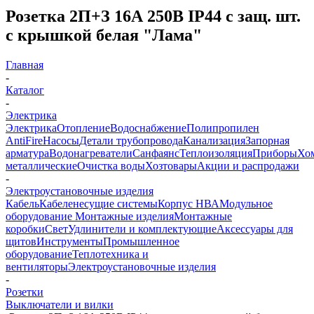
Розетка 2П+З 16А 250В IP44 с защ. шт.
с крышкой белая "Лама"
Главная
-
Каталог
-
Электрика
Электрика
Отопление
Водоснабжение
Полипропилен
AntiFire
Насосы
Детали трубопровода
Канализация
Запорная
арматура
Водонагреватели
Санфаянс
Теплоизоляция
Приборы
Хо
металлические
Очистка воды
Хозтовары
Акции и распродажи
-
Электроустановочные изделия
Кабель
Кабеленесущие системы
Корпус НВА
Модульное
оборудование
Монтажные изделия
Монтажные
коробки
Свет
Удлинители и комплектующие
Аксессуары для
щитов
Инструменты
Промышленное
оборудование
Теплотехника и
вентиляторы
Электроустановочные изделия
-
Розетки
Выключатели и вилки