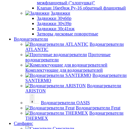
межфланцевый ("хлопушка)"
Клапан 16кч9нж Ру-16 обратный фланцевый
Задвижки
Задвижки 30ч6бр
Задвижки 30ч39р
Задвижки 30с41нж
Затворы дисковые поворотные
Водонагреватели
Водонагреватели
ATLANTIC
Проточные
водонагреватели
Комплектующие для водонагревателей
Водонагреватели
SANTERMO
Водонагреватели
ARISTON
Водонагреватели OASIS
Водонагреватели Ferat
Водонагреватели
THERMEX
Санфаянс
Смесители