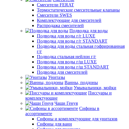
Смесители FERAT
Термостатические смесительные клапаны
Смесители SWES
Комплектующие для смесителей
Распродажа смесителей
Подводка для воды
Подводка для воды г/г LUXE
Подводка для воды г/г STANDART
Подводка для воды стальная гофрированная
г/г
Подводка стальная нейлон г/г
Подводка для воды г/ш LUXE
Подводка для воды г/ш STANDART
Подводка для смесителей
Унитазы
Ванны, поддоны
Умывальники, мойки
Писсуары и
комплектующие
Чаши Генуя
Сифоны в
ассортименте
Сифоны и комплектующие для унитазов
Сифоны для ванн