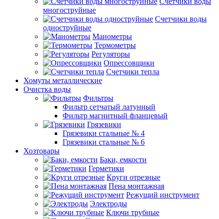
Счетчики воды
многоструйные
Счетчики воды
одноструйные
Манометры
Термометры
Регуляторы
Опрессовщики
Счетчики тепла
Хомуты металлические
Очистка воды
Фильтры
Фильтр сетчатый латунный
Фильтр магнитный фланцевый
Грязевики
Грязевики стальные № 4
Грязевики стальные № 6
Хозтовары
Баки, емкости
Герметики
Круги отрезные
Пена монтажная
Режущий инструмент
Электроды
Ключи трубные