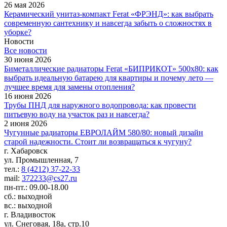
26 мая 2026
Керамический унитаз-компакт Ferat «ФРЭНД»: как выбрать
современную сантехнику и навсегда забыть о сложностях в
уборке?
Новости
Все новости
30 июня 2026
Биметаллические радиаторы Ferat «БИПРИКОТ» 500x80: как
выбрать идеальную батарею для квартиры и почему лето —
лучшее время для замены отопления?
16 июня 2026
Трубы ПНД для наружного водопровода: как провести
питьевую воду на участок раз и навсегда?
2 июня 2026
Чугунные радиаторы ЕВРОЛАЙМ 580/80: новый дизайн
старой надежности. Стоит ли возвращаться к чугуну?
г. Хабаровск
ул. Промышленная, 7
тел.:
8 (4212) 37-22-33
mail:
372233@cs27.ru
пн-пт.: 09.00-18.00
сб.: выходной
вс.: выходной
г. Владивосток
ул. Снеговая, 18а, стр.10