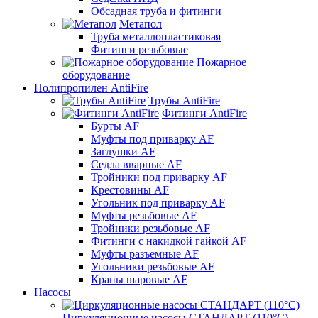
Обсадная труба и фитинги
Метапол
Труба металлопластиковая
Фитинги резьбовые
Пожарное
оборудование
Полипропилен AntiFire
Трубы AntiFire
Фитинги AntiFire
Бурты AF
Муфты под приварку AF
Заглушки AF
Седла вварные AF
Тройники под приварку AF
Крестовины AF
Угольник под приварку AF
Муфты резьбовые AF
Тройники резьбовые AF
Фитинги с накидкой гайкой AF
Муфты разъемные AF
Угольники резьбовые AF
Краны шаровые AF
Насосы
Циркуляционные насосы СТАНДАРТ (110°C)