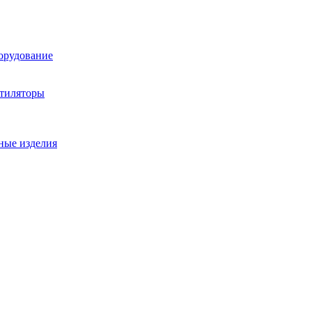
орудование
нтиляторы
ные изделия