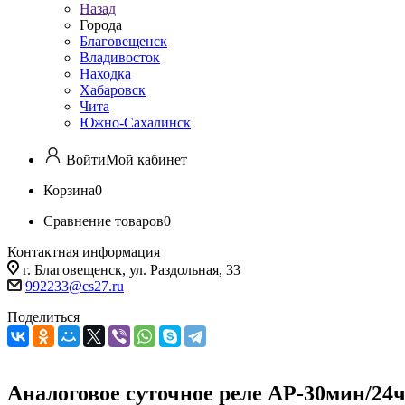
Назад
Города
Благовещенск
Владивосток
Находка
Хабаровск
Чита
Южно-Сахалинск
Войти
Мой кабинет
Корзина
0
Сравнение товаров
0
Контактная информация
г. Благовещенск, ул. Раздольная, 33
992233@cs27.ru
Поделиться
Аналоговое суточное реле АР-30мин/24ч