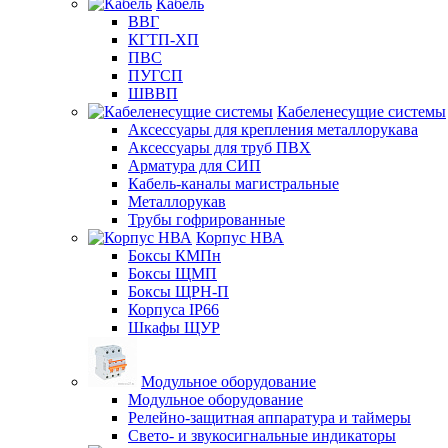
Кабель
ВВГ
КГТП-ХП
ПВС
ПУГСП
ШВВП
Кабеленесущие системы
Аксессуары для крепления металлорукава
Аксессуары для труб ПВХ
Арматура для СИП
Кабель-каналы магистральные
Металлорукав
Трубы гофрированные
Корпус НВА
Боксы КМПн
Боксы ЩМП
Боксы ЩРН-П
Корпуса IP66
Шкафы ЩУР
Модульное оборудование
Модульное оборудование
Релейно-защитная аппаратура и таймеры
Свето- и звукосигнальные индикаторы