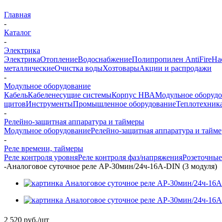
Главная
-
Каталог
-
Электрика
Электрика
Отопление
Водоснабжение
Полипропилен AntiFire
На
металлические
Очистка воды
Хозтовары
Акции и распродажи
-
Модульное оборудование
Кабель
Кабеленесущие системы
Корпус НВА
Модульное оборуд
щитов
Инструменты
Промышленное оборудование
Теплотехник
-
Релейно-защитная аппаратура и таймеры
Модульное оборудование
Релейно-защитная аппаратура и тайм
-
Реле времени, таймеры
Реле контроля уровня
Реле контроля фаз/напряжения
Розеточные
-
Аналоговое суточное реле АР-30мин/24ч-16А-DIN (3 модуля)
2 520
руб.
/шт