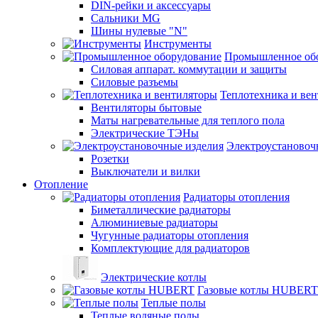
DIN-рейки и аксессуары
Сальники MG
Шины нулевые "N"
Инструменты
Промышленное об
Силовая аппарат. коммутации и защиты
Силовые разъемы
Теплотехника и ве
Вентиляторы бытовые
Маты нагревательные для теплого пола
Электрические ТЭНы
Электроустановоч
Розетки
Выключатели и вилки
Отопление
Радиаторы отопления
Биметаллические радиаторы
Алюминиевые радиаторы
Чугунные радиаторы отопления
Комплектующие для радиаторов
Электрические котлы
Газовые котлы HUBERT
Теплые полы
Теплые водяные полы