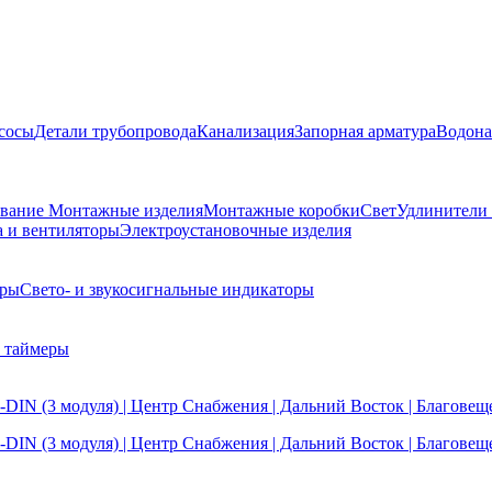
сосы
Детали трубопровода
Канализация
Запорная арматура
Водона
ование
Монтажные изделия
Монтажные коробки
Свет
Удлинители
а и вентиляторы
Электроустановочные изделия
еры
Свето- и звукосигнальные индикаторы
 таймеры