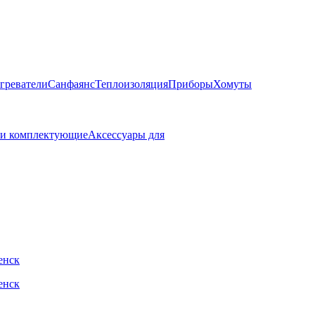
греватели
Санфаянс
Теплоизоляция
Приборы
Хомуты
 и комплектующие
Аксессуары для