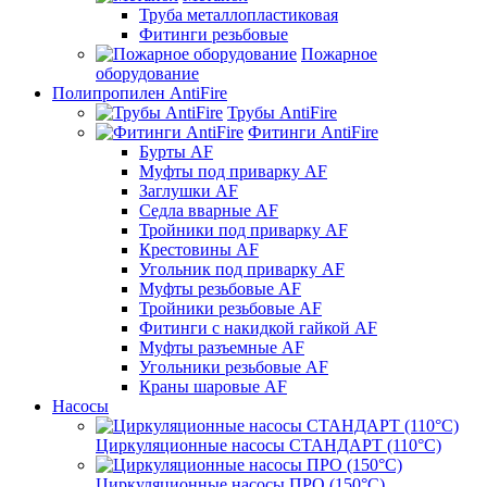
Труба металлопластиковая
Фитинги резьбовые
Пожарное
оборудование
Полипропилен AntiFire
Трубы AntiFire
Фитинги AntiFire
Бурты AF
Муфты под приварку AF
Заглушки AF
Седла вварные AF
Тройники под приварку AF
Крестовины AF
Угольник под приварку AF
Муфты резьбовые AF
Тройники резьбовые AF
Фитинги с накидкой гайкой AF
Муфты разъемные AF
Угольники резьбовые AF
Краны шаровые AF
Насосы
Циркуляционные насосы СТАНДАРТ (110°C)
Циркуляционные насосы ПРО (150°C)