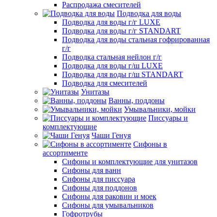
Распродажа смесителей
Подводка для воды
Подводка для воды г/г LUXE
Подводка для воды г/г STANDART
Подводка для воды стальная гофрированная
г/г
Подводка стальная нейлон г/г
Подводка для воды г/ш LUXE
Подводка для воды г/ш STANDART
Подводка для смесителей
Унитазы
Ванны, поддоны
Умывальники, мойки
Писсуары и
комплектующие
Чаши Генуя
Сифоны в
ассортименте
Сифоны и комплектующие для унитазов
Сифоны для ванн
Сифоны для писсуара
Сифоны для поддонов
Сифоны для раковин и моек
Сифоны для умывальников
Гофротрубы