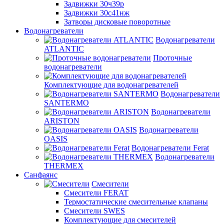
Задвижки 30ч39р
Задвижки 30с41нж
Затворы дисковые поворотные
Водонагреватели
Водонагреватели
ATLANTIC
Проточные
водонагреватели
Комплектующие для водонагревателей
Водонагреватели
SANTERMO
Водонагреватели
ARISTON
Водонагреватели
OASIS
Водонагреватели Ferat
Водонагреватели
THERMEX
Санфаянс
Смесители
Смесители FERAT
Термостатические смесительные клапаны
Смесители SWES
Комплектующие для смесителей