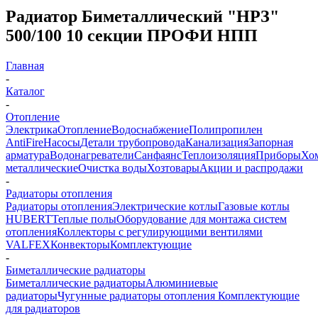
Радиатор Биметаллический "НРЗ"
500/100 10 секции ПРОФИ НПП
Главная
-
Каталог
-
Отопление
Электрика
Отопление
Водоснабжение
Полипропилен
AntiFire
Насосы
Детали трубопровода
Канализация
Запорная
арматура
Водонагреватели
Санфаянс
Теплоизоляция
Приборы
Хо
металлические
Очистка воды
Хозтовары
Акции и распродажи
-
Радиаторы отопления
Радиаторы отопления
Электрические котлы
Газовые котлы
HUBERT
Теплые полы
Оборудование для монтажа систем
отопления
Коллекторы с регулирующими вентилями
VALFEX
Конвекторы
Комплектующие
-
Биметаллические радиаторы
Биметаллические радиаторы
Алюминиевые
радиаторы
Чугунные радиаторы отопления
Комплектующие
для радиаторов