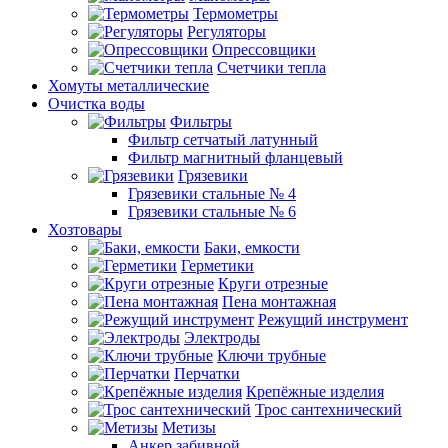
Термометры
Регуляторы
Опрессовщики
Счетчики тепла
Хомуты металлические
Очистка воды
Фильтры
Фильтр сетчатый латунный
Фильтр магнитный фланцевый
Грязевики
Грязевики стальные № 4
Грязевики стальные № 6
Хозтовары
Баки, емкости
Герметики
Круги отрезные
Пена монтажная
Режущий инструмент
Электроды
Ключи трубные
Перчатки
Крепёжные изделия
Трос сантехнический
Метизы
Анкер забивной