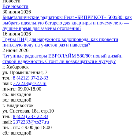
Новости
Все новости
30 июня 2026
Биметаллические радиаторы Ferat «БИПРИКОТ» 500x80: как
выбрать идеальную батарею для квартиры и почему лето —
лучшее время для замены отопления?
16 июня 2026
Трубы ПНД для наружного водопровода: как провести
питьевую воду на участок раз и навсегда?
2 июня 2026
Чугунные радиаторы ЕВРОЛАЙМ 580/80: новый дизайн
старой надежности. Стоит ли возвращаться к чугуну?
г. Хабаровск
ул. Промышленная, 7
тел.:
8 (4212) 37-22-33
mail:
372233@cs27.ru
пн-пт.: 09.00-18.00
сб.: выходной
вс.: выходной
г. Владивосток
ул. Снеговая, 18а, стр.10
тел.:
8 (423) 237-22-33
mail:
2372233@cs27.ru
пн. - пт.: с 9.00 до 18.00
сб.: выходной