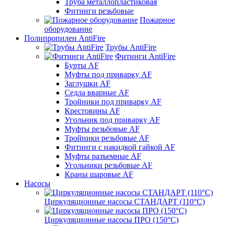
Труба металлопластиковая
Фитинги резьбовые
Пожарное
оборудование
Полипропилен AntiFire
Трубы AntiFire
Фитинги AntiFire
Бурты AF
Муфты под приварку AF
Заглушки AF
Седла вварные AF
Тройники под приварку AF
Крестовины AF
Угольник под приварку AF
Муфты резьбовые AF
Тройники резьбовые AF
Фитинги с накидкой гайкой AF
Муфты разъемные AF
Угольники резьбовые AF
Краны шаровые AF
Насосы
Циркуляционные насосы СТАНДАРТ (110°C)
Циркуляционные насосы ПРО (150°C)