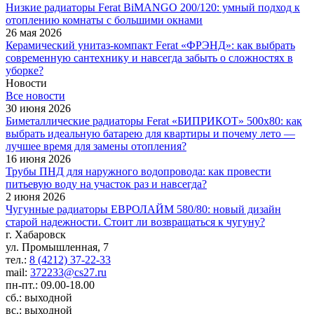
Низкие радиаторы Ferat BiMANGO 200/120: умный подход к
отоплению комнаты с большими окнами
26 мая 2026
Керамический унитаз-компакт Ferat «ФРЭНД»: как выбрать
современную сантехнику и навсегда забыть о сложностях в
уборке?
Новости
Все новости
30 июня 2026
Биметаллические радиаторы Ferat «БИПРИКОТ» 500x80: как
выбрать идеальную батарею для квартиры и почему лето —
лучшее время для замены отопления?
16 июня 2026
Трубы ПНД для наружного водопровода: как провести
питьевую воду на участок раз и навсегда?
2 июня 2026
Чугунные радиаторы ЕВРОЛАЙМ 580/80: новый дизайн
старой надежности. Стоит ли возвращаться к чугуну?
г. Хабаровск
ул. Промышленная, 7
тел.:
8 (4212) 37-22-33
mail:
372233@cs27.ru
пн-пт.: 09.00-18.00
сб.: выходной
вс.: выходной