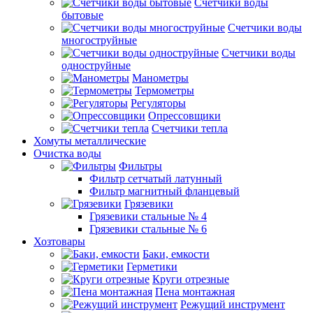
Счетчики воды
бытовые
Счетчики воды
многоструйные
Счетчики воды
одноструйные
Манометры
Термометры
Регуляторы
Опрессовщики
Счетчики тепла
Хомуты металлические
Очистка воды
Фильтры
Фильтр сетчатый латунный
Фильтр магнитный фланцевый
Грязевики
Грязевики стальные № 4
Грязевики стальные № 6
Хозтовары
Баки, емкости
Герметики
Круги отрезные
Пена монтажная
Режущий инструмент