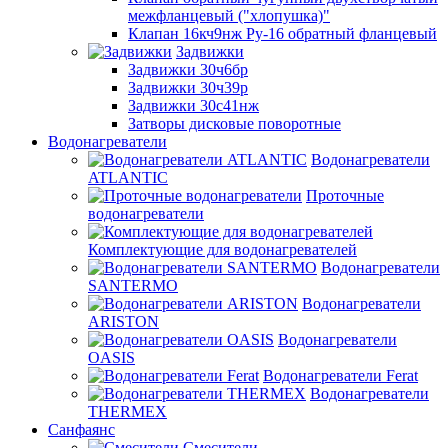
межфланцевый ("хлопушка)"
Клапан 16кч9нж Ру-16 обратный фланцевый
Задвижки
Задвижки 30ч6бр
Задвижки 30ч39р
Задвижки 30с41нж
Затворы дисковые поворотные
Водонагреватели
Водонагреватели
ATLANTIC
Проточные
водонагреватели
Комплектующие для водонагревателей
Водонагреватели
SANTERMO
Водонагреватели
ARISTON
Водонагреватели
OASIS
Водонагреватели Ferat
Водонагреватели
THERMEX
Санфаянс
Смесители