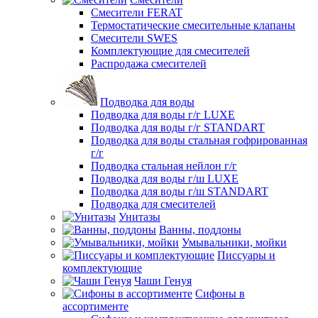
Смесители FERAT
Термостатические смесительные клапаны
Смесители SWES
Комплектующие для смесителей
Распродажа смесителей
Подводка для воды
Подводка для воды г/г LUXE
Подводка для воды г/г STANDART
Подводка для воды стальная гофрированная
г/г
Подводка стальная нейлон г/г
Подводка для воды г/ш LUXE
Подводка для воды г/ш STANDART
Подводка для смесителей
Унитазы
Ванны, поддоны
Умывальники, мойки
Писсуары и
комплектующие
Чаши Генуя
Сифоны в
ассортименте