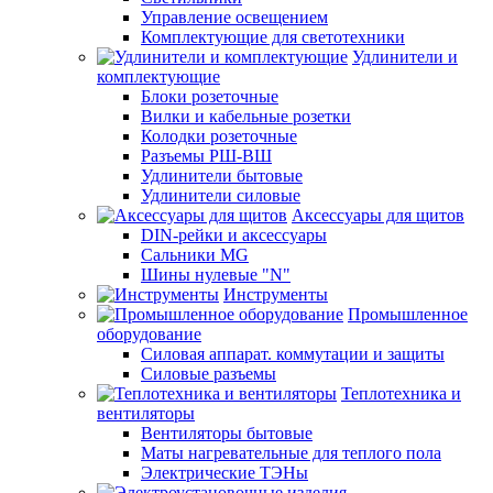
Управление освещением
Комплектующие для светотехники
Удлинители и
комплектующие
Блоки розеточные
Вилки и кабельные розетки
Колодки розеточные
Разъемы РШ-ВШ
Удлинители бытовые
Удлинители силовые
Аксессуары для щитов
DIN-рейки и аксессуары
Сальники MG
Шины нулевые "N"
Инструменты
Промышленное
оборудование
Силовая аппарат. коммутации и защиты
Силовые разъемы
Теплотехника и
вентиляторы
Вентиляторы бытовые
Маты нагревательные для теплого пола
Электрические ТЭНы