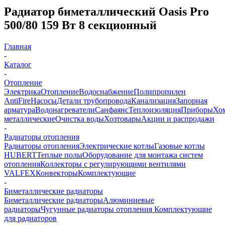
Радиатор биметаллический Oasis Pro
500/80 159 Вт 8 секционный
Главная
-
Каталог
-
Отопление
Электрика
Отопление
Водоснабжение
Полипропилен
AntiFire
Насосы
Детали трубопровода
Канализация
Запорная
арматура
Водонагреватели
Санфаянс
Теплоизоляция
Приборы
Хо
металлические
Очистка воды
Хозтовары
Акции и распродажи
-
Радиаторы отопления
Радиаторы отопления
Электрические котлы
Газовые котлы
HUBERT
Теплые полы
Оборудование для монтажа систем
отопления
Коллекторы с регулирующими вентилями
VALFEX
Конвекторы
Комплектующие
-
Биметаллические радиаторы
Биметаллические радиаторы
Алюминиевые
радиаторы
Чугунные радиаторы отопления
Комплектующие
для радиаторов