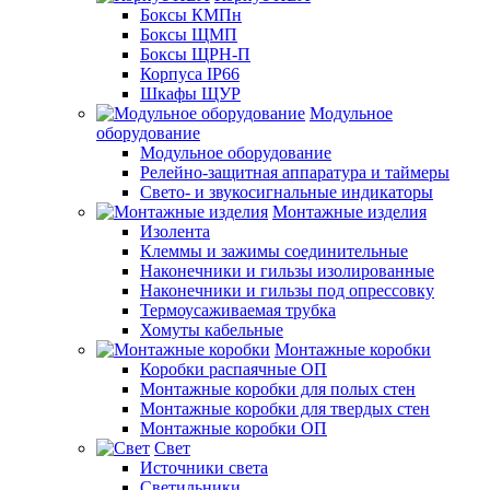
Боксы КМПн
Боксы ЩМП
Боксы ЩРН-П
Корпуса IP66
Шкафы ЩУР
Модульное
оборудование
Модульное оборудование
Релейно-защитная аппаратура и таймеры
Свето- и звукосигнальные индикаторы
Монтажные изделия
Изолента
Клеммы и зажимы соединительные
Наконечники и гильзы изолированные
Наконечники и гильзы под опрессовку
Термоусаживаемая трубка
Хомуты кабельные
Монтажные коробки
Коробки распаячные ОП
Монтажные коробки для полых стен
Монтажные коробки для твердых стен
Монтажные коробки ОП
Свет
Источники света
Светильники